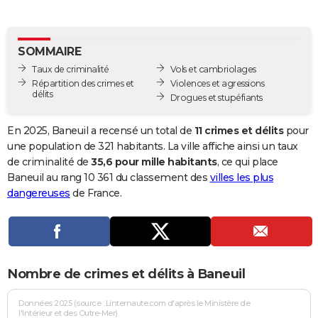
City break
Voyage de noces
Climat
Destinations
Voyage nature
Forum
+
PHOTO
GUIDES D'ACHAT
SOMMAIRE
Taux de criminalité
Vols et cambriolages
BONS PLANS
Répartition des crimes et
Violences et agressions
délits
Drogues et stupéfiants
CARTE DE VOEUX
Carte Bonne année
Carte Pâques
Carte de Noël
Carte Saint-Valentin
Carte d'anniversaire
En 2025, Baneuil a recensé un total de
11 crimes et délits
pour
DICTIONNAIRE
une population de 321 habitants. La ville affiche ainsi un taux
Biographies
Expressions
Dictionnaire
Citations
Proverbes
de criminalité de
35,6 pour mille habitants
, ce qui place
PROGRAMME TV
Baneuil au rang 10 361 du classement des
villes les plus
COPAINS D'AVANT
dangereuses
de France.
Se connecter
Collèges
Universités
Service militaire
S'inscrire
Lycées
Primaires
Entreprises
Avis de recherche
AVIS DE DÉCÈS
FORUM
Nombre de crimes et délits à Baneuil
Lifestyle
Sport
Television
Cinema
Bricolage
Culture
Auto
Voyage
Données 2025 (source : Linternaute.com d'après le Ministère de
l'Intérieur et des Outre-Mer)