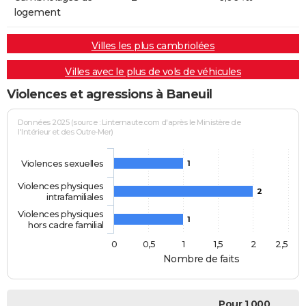
logement
Villes les plus cambriolées
Villes avec le plus de vols de véhicules
Violences et agressions à Baneuil
Données 2025 (source : Linternaute.com d'après le Ministère de
l'Intérieur et des Outre-Mer)
Violences sexuelles
1
Violences physiques
2
intrafamiliales
Violences physiques
1
hors cadre familial
0
0,5
1
1,5
2
2,5
Nombre de faits
Pour 1 000