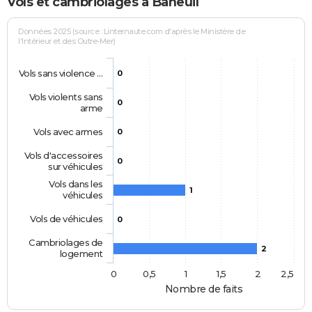
Vols et cambriolages à Baneuil
Données 2025 (source : Linternaute.com d'après le Ministère de
l'Intérieur et des Outre-Mer)
Vols sans violence …
0
Vols violents sans
0
arme
Vols avec armes
0
Vols d'accessoires
0
sur véhicules
Vols dans les
1
véhicules
Vols de véhicules
0
Cambriolages de
2
logement
0
0,5
1
1,5
2
2,5
Nombre de faits