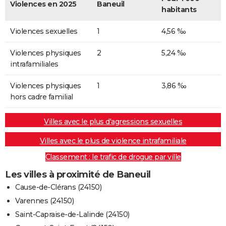
Violences en 2025
Baneuil
habitants
Violences sexuelles
1
4,56 ‰
Violences physiques
2
5,24 ‰
intrafamiliales
Violences physiques
1
3,86 ‰
hors cadre familial
Villes avec le plus d'agressions sexuelles
Villes avec le plus de violence intrafamiliale
Classement : le trafic de drogue par ville
Les villes à proximité de Baneuil
Cause-de-Clérans (24150)
Varennes (24150)
Saint-Capraise-de-Lalinde (24150)