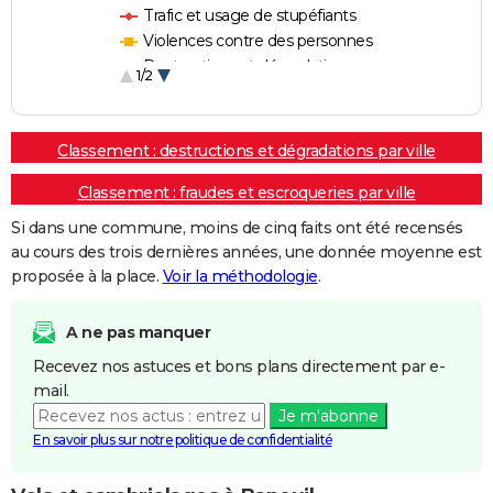
Trafic et usage de stupéfiants
Violences contre des personnes
Destructions et dégradations
1/2
Escroqueries et fraudes
Classement : destructions et dégradations par ville
Classement : fraudes et escroqueries par ville
Si dans une commune, moins de cinq faits ont été recensés
au cours des trois dernières années, une donnée moyenne est
proposée à la place.
Voir la méthodologie
.
A ne pas manquer
Recevez nos astuces et bons plans directement par e-
mail.
Je m'abonne
En savoir plus sur notre politique de confidentialité