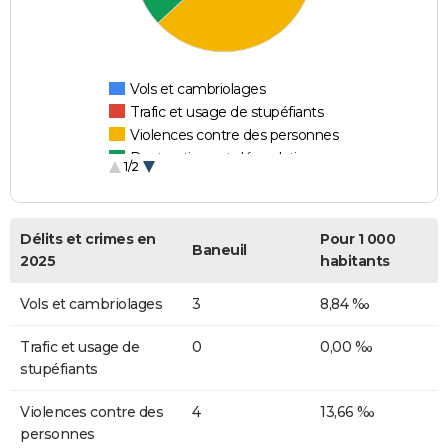
Vols et cambriolages
Trafic et usage de stupéfiants
Violences contre des personnes
Destructions et dégradations
1/2
Escroqueries et fraudes
Délits et crimes en
Pour 1 000
Baneuil
2025
habitants
Vols et cambriolages
3
8,84 ‰
Trafic et usage de
0
0,00 ‰
stupéfiants
Violences contre des
4
13,66 ‰
personnes