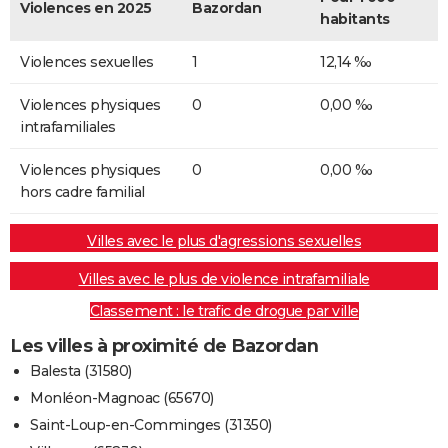
Violences en 2025
Bazordan
habitants
Violences sexuelles
1
12,14 ‰
Violences physiques
0
0,00 ‰
intrafamiliales
Violences physiques
0
0,00 ‰
hors cadre familial
Villes avec le plus d'agressions sexuelles
Villes avec le plus de violence intrafamiliale
Classement : le trafic de drogue par ville
Les villes à proximité de Bazordan
Balesta (31580)
Monléon-Magnoac (65670)
Saint-Loup-en-Comminges (31350)