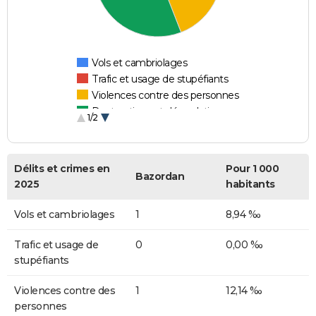
Vols et cambriolages
Trafic et usage de stupéfiants
Violences contre des personnes
Destructions et dégradations
1/2
Escroqueries et fraudes
Délits et crimes en
Pour 1 000
Bazordan
2025
habitants
Vols et cambriolages
1
8,94 ‰
Trafic et usage de
0
0,00 ‰
stupéfiants
Violences contre des
1
12,14 ‰
personnes