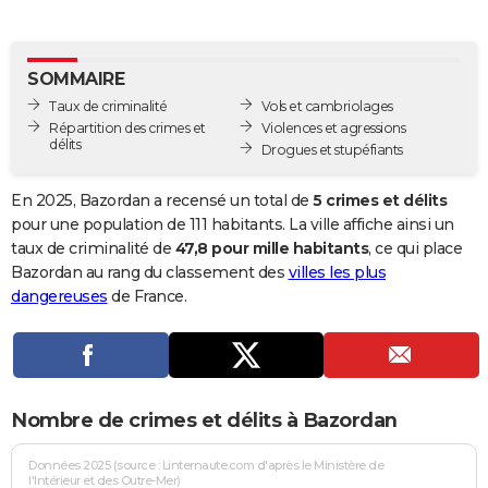
City break
Voyage de noces
Climat
Destinations
Voyage nature
Forum
+
PHOTO
GUIDES D'ACHAT
SOMMAIRE
Taux de criminalité
Vols et cambriolages
BONS PLANS
Répartition des crimes et
Violences et agressions
délits
Drogues et stupéfiants
CARTE DE VOEUX
Carte Bonne année
Carte Pâques
Carte de Noël
Carte Saint-Valentin
Carte d'anniversaire
En 2025, Bazordan a recensé un total de
5 crimes et délits
DICTIONNAIRE
pour une population de 111 habitants. La ville affiche ainsi un
Biographies
Expressions
Dictionnaire
Citations
Proverbes
taux de criminalité de
47,8 pour mille habitants
, ce qui place
PROGRAMME TV
Bazordan au rang du classement des
villes les plus
COPAINS D'AVANT
dangereuses
de France.
Se connecter
Collèges
Universités
Service militaire
S'inscrire
Lycées
Primaires
Entreprises
Avis de recherche
AVIS DE DÉCÈS
FORUM
Nombre de crimes et délits à Bazordan
Lifestyle
Sport
Television
Cinema
Bricolage
Culture
Auto
Voyage
Données 2025 (source : Linternaute.com d'après le Ministère de
l'Intérieur et des Outre-Mer)