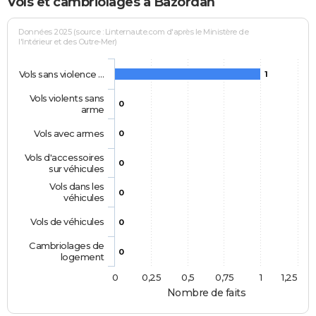
Vols et cambriolages à Bazordan
Données 2025 (source : Linternaute.com d'après le Ministère de
l'Intérieur et des Outre-Mer)
Vols sans violence …
1
Vols violents sans
0
arme
Vols avec armes
0
Vols d'accessoires
0
sur véhicules
Vols dans les
0
véhicules
Vols de véhicules
0
Cambriolages de
0
logement
0
0,25
0,5
0,75
1
1,25
Nombre de faits