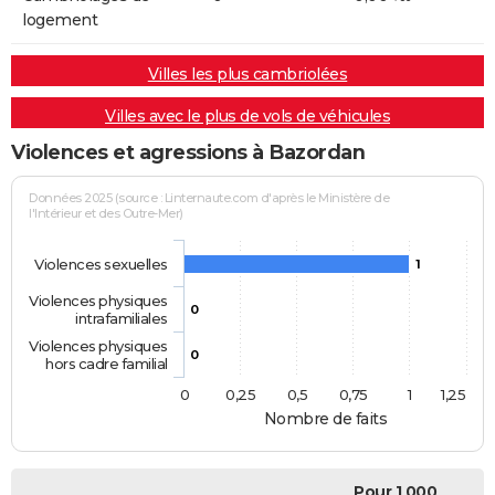
logement
Villes les plus cambriolées
Villes avec le plus de vols de véhicules
Violences et agressions à Bazordan
Données 2025 (source : Linternaute.com d'après le Ministère de
l'Intérieur et des Outre-Mer)
Violences sexuelles
1
Violences physiques
0
intrafamiliales
Violences physiques
0
hors cadre familial
0
0,25
0,5
0,75
1
1,25
Nombre de faits
Pour 1 000