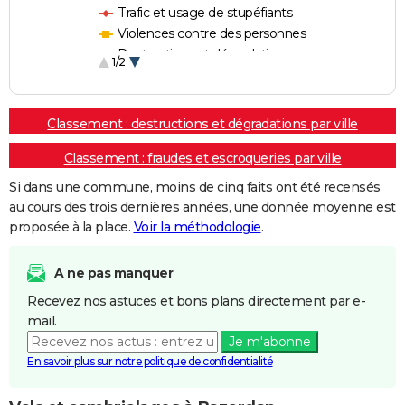
Trafic et usage de stupéfiants
Violences contre des personnes
Destructions et dégradations
1/2
Escroqueries et fraudes
Classement : destructions et dégradations par ville
Classement : fraudes et escroqueries par ville
Si dans une commune, moins de cinq faits ont été recensés
au cours des trois dernières années, une donnée moyenne est
proposée à la place.
Voir la méthodologie
.
A ne pas manquer
Recevez nos astuces et bons plans directement par e-
mail.
Je m'abonne
En savoir plus sur notre politique de confidentialité