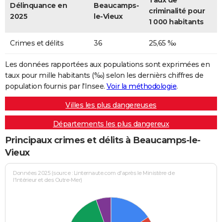
Taux de
Délinquance en
Beaucamps-
criminalité pour
2025
le-Vieux
1 000 habitants
Crimes et délits
36
25,65 ‰
Les données rapportées aux populations sont exprimées en
taux pour mille habitants (‰) selon les dernièrs chiffres de
population fournis par l'Insee.
Voir la méthodologie
.
Villes les plus dangereuses
Départements les plus dangereux
Principaux crimes et délits à Beaucamps-le-
Vieux
Données 2025 (source : Linternaute.com d'après le Ministère de
l'Intérieur et des Outre-Mer)