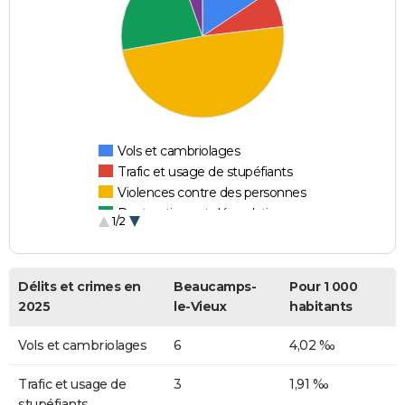
Vols et cambriolages
Trafic et usage de stupéfiants
Violences contre des personnes
Destructions et dégradations
1/2
Escroqueries et fraudes
Délits et crimes en
Beaucamps-
Pour 1 000
2025
le-Vieux
habitants
Vols et cambriolages
6
4,02 ‰
Trafic et usage de
3
1,91 ‰
stupéfiants