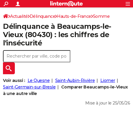
ACTUALITÉS
Connexion
S'inscrire
Actualité
Délinquance
Hauts-de-France
Somme
Rechercher
Société
Education
Villes
Politique
Faits Divers
Monde
+
SPORT
Délinquance à
Beaucamps-le-
Beaucamps-le-Vieux
Football
Cyclisme
Forum
Coupe du monde 2026
Tennis
Rugby
CULTURE
Vieux
(80430) : les chiffres de
l'insécurité
TNT
Cinéma
Musique
Programme TV
Streaming
Sorties cinéma
+
FINANCE
Impôts
Immobilier
Banque
Crédit
Retraite
Epargne
Risques naturels par ville
Assurance
AUTO
Réserver un essai
Berlines
Forum auto
Essais
Citadines
SUV
+
HIGH-TECH
Meilleur smartphone
Ordinateurs
Guide high-tech
Mobiles
Internet
Jeux vidéo
+
BRICOLAGE
Voir aussi :
Le Quesne
Saint-Aubin-Rivière
Liomer
Saint-Germain-sur-Bresle
Comparer Beaucamps-le-Vieux
Aménagement intérieur
Cuisine
Jardinage
+
Forum
Extérieur
Salle de bains
Rangement
WEEK-END
à une autre ville
Escapades
Expositions
Week-end nature
Guides de France
Patrimoine
Musées
+
Mise à jour le 25/05/26
LIFESTYLE
Bien-être
Mode
+
Art de vivre
Loisirs
Modes de vie
SANTE
Guide de la santé
Médicaments
+
Alimentation
Maladies
Sommeil
VOYAGE