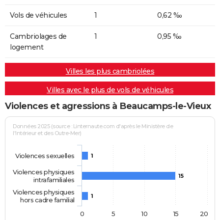
Vols de véhicules
1
0,62 ‰
Cambriolages de
1
0,95 ‰
logement
Villes les plus cambriolées
Villes avec le plus de vols de véhicules
Violences et agressions à Beaucamps-le-Vieux
Données 2025 (source : Linternaute.com d'après le Ministère de
l'Intérieur et des Outre-Mer)
Violences sexuelles
1
Violences physiques
15
intrafamiliales
Violences physiques
1
hors cadre familial
0
5
10
15
20