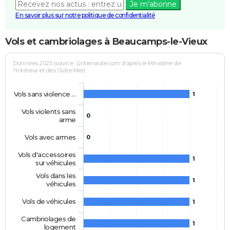
Je m'abonne
En savoir plus sur notre politique de confidentialité
Vols et cambriolages à Beaucamps-le-Vieux
Données 2025 (source : Linternaute.com d'après le Ministère de
l'Intérieur et des Outre-Mer)
Vols sans violence …
1
Vols violents sans
0
arme
Vols avec armes
0
Vols d'accessoires
1
sur véhicules
Vols dans les
1
véhicules
Vols de véhicules
1
Cambriolages de
1
logement