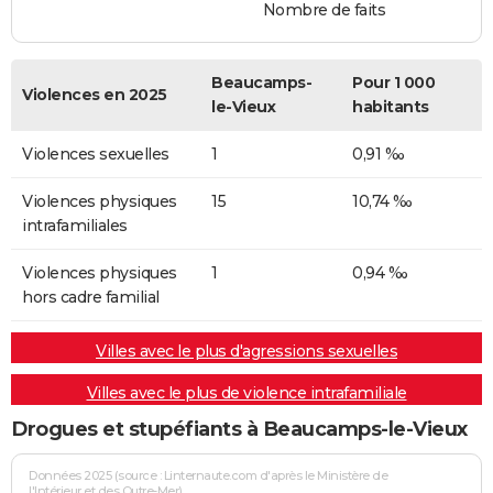
Nombre de faits
Beaucamps-
Pour 1 000
Violences en 2025
le-Vieux
habitants
Violences sexuelles
1
0,91 ‰
Violences physiques
15
10,74 ‰
intrafamiliales
Violences physiques
1
0,94 ‰
hors cadre familial
Villes avec le plus d'agressions sexuelles
Villes avec le plus de violence intrafamiliale
Drogues et stupéfiants à Beaucamps-le-Vieux
Données 2025 (source : Linternaute.com d'après le Ministère de
l'Intérieur et des Outre-Mer)