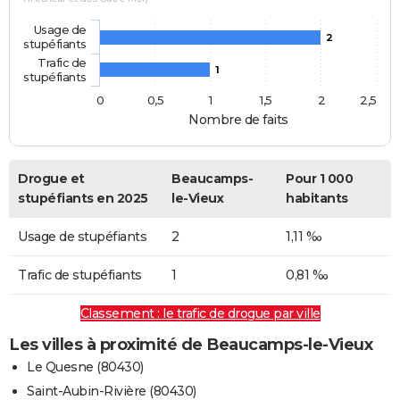
Usage de
2
stupéfiants
Trafic de
1
stupéfiants
0
0,5
1
1,5
2
2,5
Nombre de faits
Drogue et
Beaucamps-
Pour 1 000
stupéfiants en 2025
le-Vieux
habitants
Usage de stupéfiants
2
1,11 ‰
Trafic de stupéfiants
1
0,81 ‰
Classement : le trafic de drogue par ville
Les villes à proximité de Beaucamps-le-Vieux
Le Quesne (80430)
Saint-Aubin-Rivière (80430)