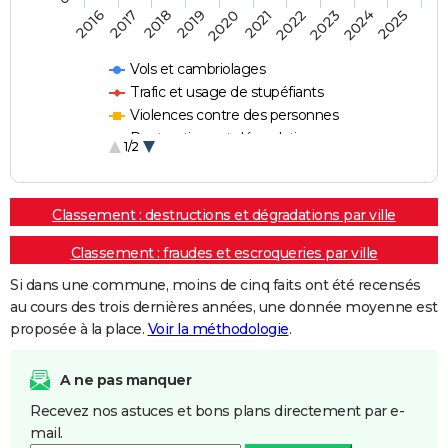
2018
2023
2017
2022
2016
2021
2020
2025
2019
2024
Vols et cambriolages
Trafic et usage de stupéfiants
Violences contre des personnes
Destructions et dégradations
1/2
Escroqueries et fraudes
Classement : destructions et dégradations par ville
Classement : fraudes et escroqueries par ville
Si dans une commune, moins de cinq faits ont été recensés
au cours des trois dernières années, une donnée moyenne est
proposée à la place.
Voir la méthodologie
.
A ne pas manquer
Recevez nos astuces et bons plans directement par e-
mail.