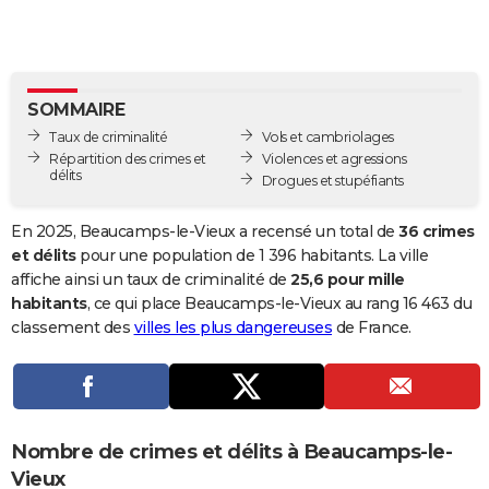
City break
Voyage de noces
Climat
Destinations
Voyage nature
Forum
+
PHOTO
GUIDES D'ACHAT
SOMMAIRE
BONS PLANS
Taux de criminalité
Vols et cambriolages
CARTE DE VOEUX
Répartition des crimes et
Violences et agressions
délits
Drogues et stupéfiants
Carte Bonne année
Carte Pâques
Carte de Noël
Carte Saint-Valentin
Carte d'anniversaire
DICTIONNAIRE
En 2025, Beaucamps-le-Vieux a recensé un total de
36 crimes
Biographies
Expressions
Dictionnaire
Citations
Proverbes
PROGRAMME TV
et délits
pour une population de 1 396 habitants. La ville
affiche ainsi un taux de criminalité de
25,6 pour mille
COPAINS D'AVANT
habitants
, ce qui place Beaucamps-le-Vieux au rang 16 463 du
classement des
villes les plus dangereuses
de France.
Se connecter
Collèges
Universités
Service militaire
S'inscrire
Lycées
Primaires
Entreprises
Avis de recherche
AVIS DE DÉCÈS
FORUM
Lifestyle
Sport
Television
Cinema
Bricolage
Culture
Auto
Voyage
Nombre de crimes et délits à Beaucamps-le-
Vieux