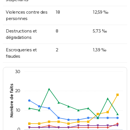
Violences contre des
18
12,59 ‰
personnes
Destructions et
8
5,73 ‰
dégradations
Escroqueries et
2
1,39 ‰
fraudes
30
Nombre de faits
20
10
0