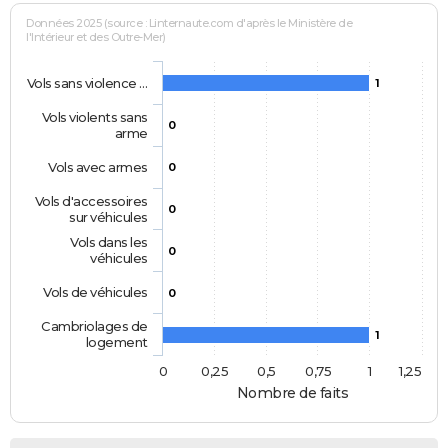
Données 2025 (source : Linternaute.com d'après le Ministère de
l'Intérieur et des Outre-Mer)
Vols sans violence …
1
Vols violents sans
0
arme
Vols avec armes
0
Vols d'accessoires
0
sur véhicules
Vols dans les
0
véhicules
Vols de véhicules
0
Cambriolages de
1
logement
0
0,25
0,5
0,75
1
1,25
Nombre de faits