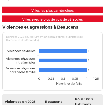
Villes les plus cambriolées
Villes avec le plus de vols de véhicules
Violences et agressions à Beaucens
Données 2025 (source : Linternaute.com d'après le Ministère de
l'Intérieur et des Outre-Mer)
Violences sexuelles
1
Violences physiques
1
intrafamiliales
Violences physiques
1
hors cadre familial
0
0,25
0,5
0,75
1
1,25
Nombre de faits
Pour 1 000
Violences en 2025
Beaucens
habitants