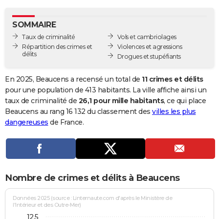
City break
Voyage de noces
Climat
Destinations
Voyage nature
Forum
+
PHOTO
SOMMAIRE
GUIDES D'ACHAT
Taux de criminalité
Vols et cambriolages
Répartition des crimes et
Violences et agressions
BONS PLANS
délits
Drogues et stupéfiants
CARTE DE VOEUX
En 2025, Beaucens a recensé un total de
11 crimes et délits
Carte Bonne année
Carte Pâques
Carte de Noël
Carte Saint-Valentin
Carte d'anniversaire
pour une population de 413 habitants. La ville affiche ainsi un
DICTIONNAIRE
taux de criminalité de
26,1 pour mille habitants
, ce qui place
Biographies
Expressions
Dictionnaire
Citations
Proverbes
Beaucens au rang 16 132 du classement des
villes les plus
PROGRAMME TV
dangereuses
de France.
COPAINS D'AVANT
Se connecter
Collèges
Universités
Service militaire
S'inscrire
Lycées
Primaires
Entreprises
Avis de recherche
AVIS DE DÉCÈS
FORUM
Nombre de crimes et délits à Beaucens
Lifestyle
Sport
Television
Cinema
Bricolage
Culture
Auto
Voyage
Données 2025 (source : Linternaute.com d'après le Ministère de
l'Intérieur et des Outre-Mer)
12,5