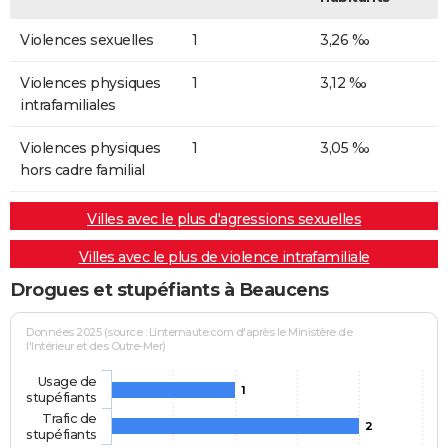
Violences sexuelles
1
3,26 ‰
Violences physiques
1
3,12 ‰
intrafamiliales
Violences physiques
1
3,05 ‰
hors cadre familial
Villes avec le plus d'agressions sexuelles
Villes avec le plus de violence intrafamiliale
Drogues et stupéfiants à Beaucens
Données 2025 (source : Linternaute.com d'après le Ministère de
l'Intérieur et des Outre-Mer)
Usage de
1
stupéfiants
Trafic de
2
stupéfiants