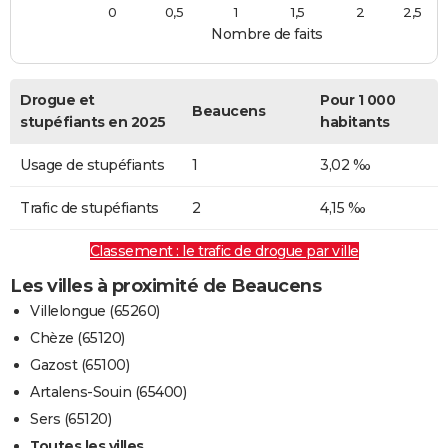
0
0,5
1
1,5
2
2,5
Nombre de faits
Drogue et
Pour 1 000
Beaucens
stupéfiants en 2025
habitants
Usage de stupéfiants
1
3,02 ‰
Trafic de stupéfiants
2
4,15 ‰
Classement : le trafic de drogue par ville
Les villes à proximité de Beaucens
Villelongue (65260)
Chèze (65120)
Gazost (65100)
Artalens-Souin (65400)
Sers (65120)
Toutes les villes