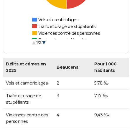
Vols et cambriolages
Trafic et usage de stupéfiants
Violences contre des personnes
Destructions et dégradations
1/2
Escroqueries et fraudes
Délits et crimes en
Pour 1 000
Beaucens
2025
habitants
Vols et cambriolages
2
5,78 ‰
Trafic et usage de
3
7,17 ‰
stupéfiants
Violences contre des
4
9,43 ‰
personnes