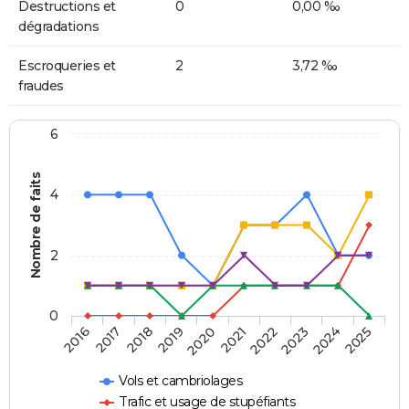
Destructions et
0
0,00 ‰
dégradations
Escroqueries et
2
3,72 ‰
fraudes
6
Nombre de faits
4
2
0
2018
2023
2019
2024
2020
2025
2016
2021
2017
2022
Vols et cambriolages
Trafic et usage de stupéfiants