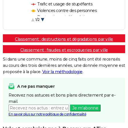
Trafic et usage de stupéfiants
Violences contre des personnes
Destructions et dégradations
1/2
Escroqueries et fraudes
Classement : destructions et dégradations par ville
Classement : fraudes et escroqueries par ville
Si dans une commune, moins de cinq faits ont été recensés
au cours des trois dernières années, une donnée moyenne est
proposée à la place.
Voir la méthodologie
.
A ne pas manquer
Recevez nos astuces et bons plans directement par e-
mail.
Je m'abonne
En savoir plus sur notre politique de confidentialité