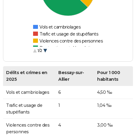
Vols et cambriolages
Trafic et usage de stupéfiants
Violences contre des personnes
Destructions et dégradations
1/2
Escroqueries et fraudes
Délits et crimes en
Bessay-sur-
Pour 1 000
2025
Allier
habitants
Vols et cambriolages
6
4,50 ‰
Trafic et usage de
1
1,04 ‰
stupéfiants
Violences contre des
4
3,00 ‰
personnes