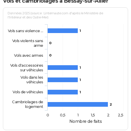
Vols et cambriolages à Bessay-sur-Allier
Données 2025 (source : Linternaute.com d'après le Ministère de
l'Intérieur et des Outre-Mer)
Vols sans violence …
1
Vols violents sans
0
arme
Vols avec armes
0
Vols d'accessoires
1
sur véhicules
Vols dans les
1
véhicules
Vols de véhicules
1
Cambriolages de
2
logement
0
0,5
1
1,5
2
2,5
Nombre de faits