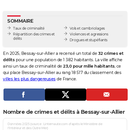
City break
Voyage de noces
Climat
Destinations
Voyage nature
Forum
+
PHOTO
GUIDES D'ACHAT
SOMMAIRE
Taux de criminalité
Vols et cambriolages
BONS PLANS
Répartition des crimes et
Violences et agressions
délits
Drogues et stupéfiants
CARTE DE VOEUX
Carte Bonne année
Carte Pâques
Carte de Noël
Carte Saint-Valentin
Carte d'anniversaire
En 2025, Bessay-sur-Allier a recensé un total de
32 crimes et
DICTIONNAIRE
délits
pour une population de 1 382 habitants. La ville affiche
Biographies
Expressions
Dictionnaire
Citations
Proverbes
ainsi un taux de criminalité de
23,0 pour mille habitants
, ce
PROGRAMME TV
qui place Bessay-sur-Allier au rang 18 517 du classement des
COPAINS D'AVANT
villes les plus dangereuses
de France.
Se connecter
Collèges
Universités
Service militaire
S'inscrire
Lycées
Primaires
Entreprises
Avis de recherche
AVIS DE DÉCÈS
FORUM
Nombre de crimes et délits à Bessay-sur-Allier
Lifestyle
Sport
Television
Cinema
Bricolage
Culture
Auto
Voyage
Données 2025 (source : Linternaute.com d'après le Ministère de
l'Intérieur et des Outre-Mer)