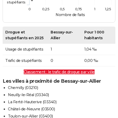
stupéfiants
0
0,25
0,5
0,75
1
1,25
Nombre de faits
Drogue et
Bessay-sur-
Pour 1 000
stupéfiants en 2025
Allier
habitants
Usage de stupéfiants
1
1,04 ‰
Trafic de stupéfiants
0
0,00 ‰
Classement : le trafic de drogue par ville
Les villes à proximité de Bessay-sur-Allier
Chemilly (03210)
Neuilly-le-Réal (03340)
La Ferté-Hauterive (03340)
Châtel-de-Neuvre (03500)
Toulon-sur-Allier (03400)