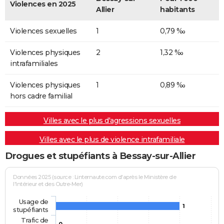
Violences en 2025
Allier
habitants
Violences sexuelles
1
0,79 ‰
Violences physiques
2
1,32 ‰
intrafamiliales
Violences physiques
1
0,89 ‰
hors cadre familial
Villes avec le plus d'agressions sexuelles
Villes avec le plus de violence intrafamiliale
Drogues et stupéfiants à Bessay-sur-Allier
Données 2025 (source : Linternaute.com d'après le Ministère de
l'Intérieur et des Outre-Mer)
Usage de
1
stupéfiants
Trafic de
0