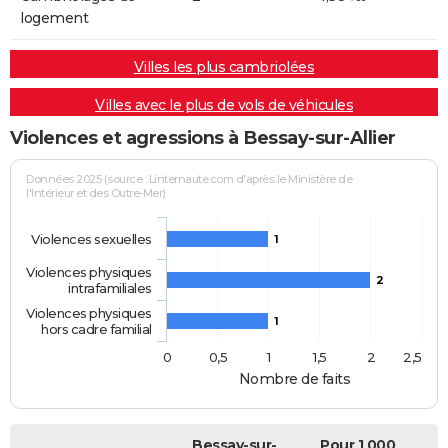
logement
Villes les plus cambriolées
Villes avec le plus de vols de véhicules
Violences et agressions à Bessay-sur-Allier
Données 2025 (source : Linternaute.com d'après le Ministère de
l'Intérieur et des Outre-Mer)
Violences sexuelles
1
Violences physiques
2
intrafamiliales
Violences physiques
1
hors cadre familial
0
0,5
1
1,5
2
2,5
Nombre de faits
Bessay-sur-
Pour 1 000