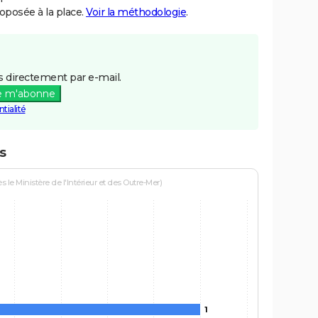
posée à la place.
Voir la méthodologie
.
 directement par e-mail.
e m'abonne
tialité
s
le Ministère de l'Intérieur et des Outre-Mer)
1