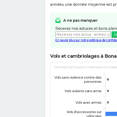
années, une donnée moyenne est pro
A ne pas manquer
Recevez nos astuces et bons plans
J
En savoir plus sur notre politique de confiden
Vols et cambriolages à Bona
Données 2025 (source : Linternaute.com d'après 
Vols sans violence contre des
0
personnes
Vols violents sans arme
0
Vols avec armes
0
Vols d'accessoires sur
véhicules