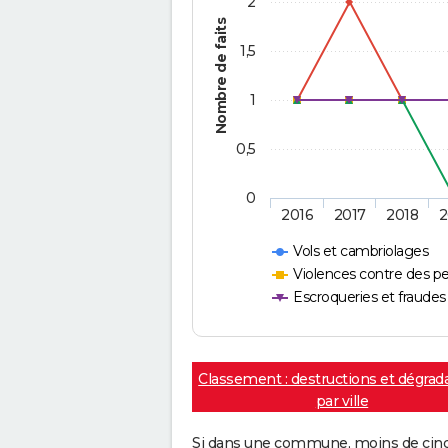
2
Nombre de faits
1,5
1
0,5
0
2016
2017
2018
2
Vols et cambriolages
Violences contre des p
Escroqueries et fraudes
Classement : destructions et dégrad
par ville
Si dans une commune, moins de cinq f