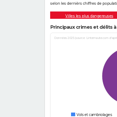
selon les dernièrs chiffres de populati
Villes les plus dangereuses
Principaux crimes et délits 
Données 2025 (source : Linternaute.com d'après 
Vols et cambriolages