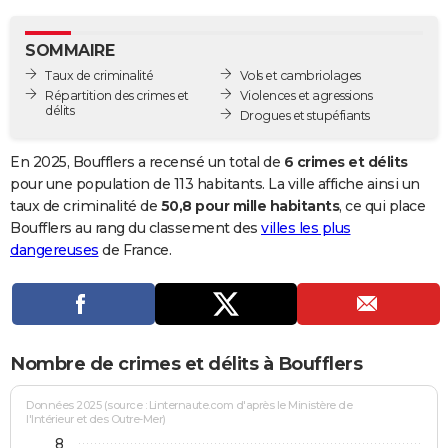
City break
Voyage de noces
Climat
Destinations
Voyage nature
Forum
+
PHOTO
SOMMAIRE
GUIDES D'ACHAT
Taux de criminalité
Vols et cambriolages
Répartition des crimes et
Violences et agressions
BONS PLANS
délits
Drogues et stupéfiants
CARTE DE VOEUX
En 2025, Boufflers a recensé un total de
6 crimes et délits
Carte Bonne année
Carte Pâques
Carte de Noël
Carte Saint-Valentin
Carte d'anniversaire
pour une population de 113 habitants. La ville affiche ainsi un
DICTIONNAIRE
taux de criminalité de
50,8 pour mille habitants
, ce qui place
Biographies
Expressions
Dictionnaire
Citations
Proverbes
Boufflers au rang du classement des
villes les plus
PROGRAMME TV
dangereuses
de France.
COPAINS D'AVANT
Se connecter
Collèges
Universités
Service militaire
S'inscrire
Lycées
Primaires
Entreprises
Avis de recherche
AVIS DE DÉCÈS
FORUM
Nombre de crimes et délits à Boufflers
Lifestyle
Sport
Television
Cinema
Bricolage
Culture
Auto
Voyage
Données 2025 (source : Linternaute.com d'après le Ministère de
l'Intérieur et des Outre-Mer)
8