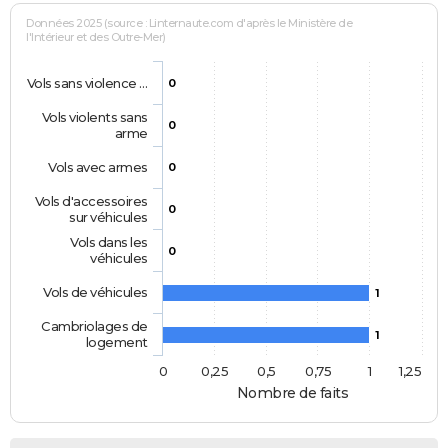
Données 2025 (source : Linternaute.com d'après le Ministère de
l'Intérieur et des Outre-Mer)
Vols sans violence …
0
Vols violents sans
0
arme
Vols avec armes
0
Vols d'accessoires
0
sur véhicules
Vols dans les
0
véhicules
Vols de véhicules
1
Cambriolages de
1
logement
0
0,25
0,5
0,75
1
1,25
Nombre de faits