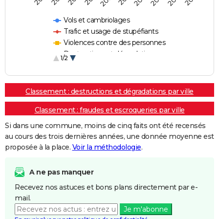
Vols et cambriolages
Trafic et usage de stupéfiants
Violences contre des personnes
Destructions et dégradations
1/2
Escroqueries et fraudes
Classement : destructions et dégradations par ville
Classement : fraudes et escroqueries par ville
Si dans une commune, moins de cinq faits ont été recensés
au cours des trois dernières années, une donnée moyenne est
proposée à la place.
Voir la méthodologie
.
A ne pas manquer
Recevez nos astuces et bons plans directement par e-
mail.
Je m'abonne