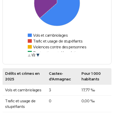
Vols et cambriolages
Trafic et usage de stupéfiants
Violences contre des personnes
Destructions et dégradations
1/2
Escroqueries et fraudes
Délits et crimes en
Castex-
Pour 1 000
2025
d'Armagnac
habitants
Vols et cambriolages
3
17,77 ‰
Trafic et usage de
0
0,00 ‰
stupéfiants