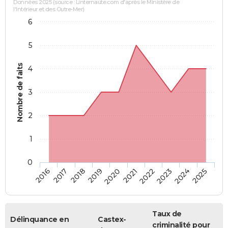
Données 2025 (source : Linternaute.com d'après le Ministère de
l'Intérieur et des Outre-Mer)
6
5
Nombre de faits
4
3
2
1
0
2018
2023
2019
2024
2020
2025
2016
2021
2017
2022
Taux de
Délinquance en
Castex-
criminalité pour