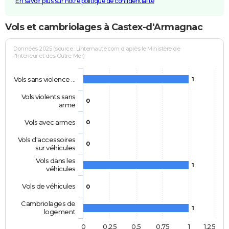
En savoir plus sur notre politique de confidentialité
Vols et cambriolages à Castex-d'Armagnac
Données 2025 (source : Linternaute.com d'après le Ministère de
l'Intérieur et des Outre-Mer)
Vols sans violence …
1
Vols violents sans
0
arme
Vols avec armes
0
Vols d'accessoires
0
sur véhicules
Vols dans les
1
véhicules
Vols de véhicules
0
Cambriolages de
1
logement
0
0,25
0,5
0,75
1
1,25