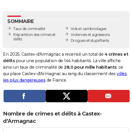
City break
Voyage de noces
Climat
Destinations
Voyage nature
Forum
+
PHOTO
GUIDES D'ACHAT
SOMMAIRE
Taux de criminalité
Vols et cambriolages
BONS PLANS
Répartition des crimes et
Violences et agressions
délits
Drogues et stupéfiants
CARTE DE VOEUX
Carte Bonne année
Carte Pâques
Carte de Noël
Carte Saint-Valentin
Carte d'anniversaire
En 2025, Castex-d'Armagnac a recensé un total de
4 crimes et
DICTIONNAIRE
délits
pour une population de 144 habitants. La ville affiche
Biographies
Expressions
Dictionnaire
Citations
Proverbes
ainsi un taux de criminalité de
28,0 pour mille habitants
, ce
PROGRAMME TV
qui place Castex-d'Armagnac au rang du classement des
villes
COPAINS D'AVANT
les plus dangereuses
de France.
Se connecter
Collèges
Universités
Service militaire
S'inscrire
Lycées
Primaires
Entreprises
Avis de recherche
AVIS DE DÉCÈS
FORUM
Nombre de crimes et délits à Castex-
Lifestyle
Sport
Television
Cinema
Bricolage
Culture
Auto
Voyage
d'Armagnac