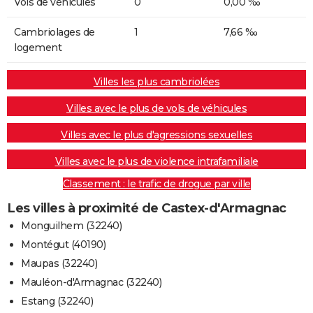
Vols de véhicules
0
0,00 ‰
Cambriolages de
1
7,66 ‰
logement
Villes les plus cambriolées
Villes avec le plus de vols de véhicules
Villes avec le plus d'agressions sexuelles
Villes avec le plus de violence intrafamiliale
Classement : le trafic de drogue par ville
Les villes à proximité de Castex-d'Armagnac
Monguilhem (32240)
Montégut (40190)
Maupas (32240)
Mauléon-d'Armagnac (32240)
Estang (32240)