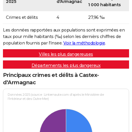
2025
d'Armagnac
1 000 habitants
Crimes et délits
4
27,96 ‰
Les données rapportées aux populations sont exprimées en
taux pour mille habitants (‰) selon les dernièrs chiffres de
population fournis par l'Insee.
Voir la méthodologie
.
Villes les plus dangereuses
Départements les plus dangereux
Principaux crimes et délits à Castex-
d'Armagnac
Données 2025 (source : Linternaute.com d'après le Ministère de
l'Intérieur et des Outre-Mer)