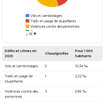
Vols et cambriolages
Trafic et usage de stupéfiants
Violences contre des personnes
Destructions et dégradations
1/2
Escroqueries et fraudes
Délits et crimes en
Pour 1 000
Chassignolles
2025
habitants
Vols et cambriolages
5
10,34 ‰
Trafic et usage de
1
2,22 ‰
stupéfiants
Violences contre des
3
5,96 ‰
personnes