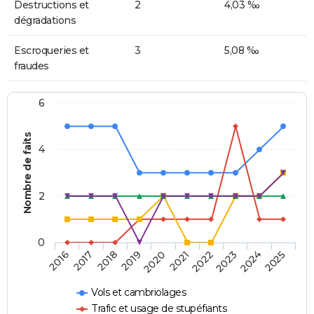
Destructions et
2
4,03 ‰
dégradations
Escroqueries et
3
5,08 ‰
fraudes
6
Nombre de faits
4
2
0
2018
2023
2019
2024
2020
2025
2016
2021
2017
2022
Vols et cambriolages
Trafic et usage de stupéfiants