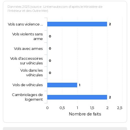
Données 2025 (source : Linternaute.com d'après le Ministère de
l'Intérieur et des Outre-Mer)
Vols sans violence …
2
Vols violents sans
0
arme
Vols avec armes
0
Vols d'accessoires
0
sur véhicules
Vols dans les
0
véhicules
Vols de véhicules
1
Cambriolages de
2
logement
0
0,5
1
1,5
2
2,5
Nombre de faits