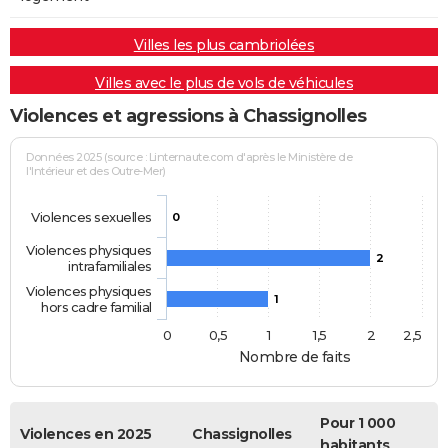
Villes les plus cambriolées
Villes avec le plus de vols de véhicules
Violences et agressions à Chassignolles
Données 2025 (source : Linternaute.com d'après le Ministère de
l'Intérieur et des Outre-Mer)
Violences sexuelles
0
Violences physiques
2
intrafamiliales
Violences physiques
1
hors cadre familial
0
0,5
1
1,5
2
2,5
Nombre de faits
Pour 1 000
Violences en 2025
Chassignolles
habitants