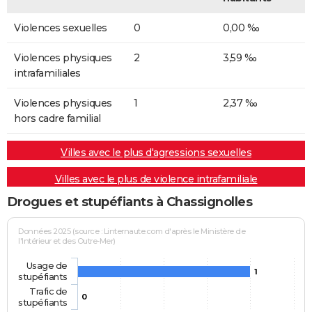
Violences sexuelles
0
0,00 ‰
Violences physiques
2
3,59 ‰
intrafamiliales
Violences physiques
1
2,37 ‰
hors cadre familial
Villes avec le plus d'agressions sexuelles
Villes avec le plus de violence intrafamiliale
Drogues et stupéfiants à Chassignolles
Données 2025 (source : Linternaute.com d'après le Ministère de
l'Intérieur et des Outre-Mer)
Usage de
1
stupéfiants
Trafic de
0
stupéfiants