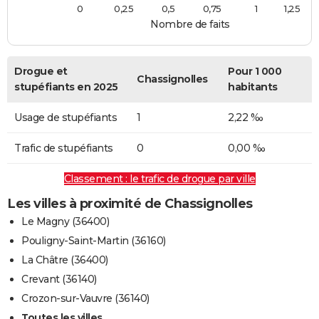
0
0,25
0,5
0,75
1
1,25
Nombre de faits
Drogue et
Pour 1 000
Chassignolles
stupéfiants en 2025
habitants
Usage de stupéfiants
1
2,22 ‰
Trafic de stupéfiants
0
0,00 ‰
Classement : le trafic de drogue par ville
Les villes à proximité de Chassignolles
Le Magny (36400)
Pouligny-Saint-Martin (36160)
La Châtre (36400)
Crevant (36140)
Crozon-sur-Vauvre (36140)
Toutes les villes