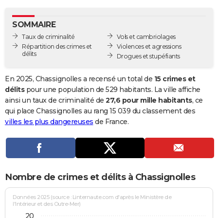
City break
Voyage de noces
Climat
Destinations
Voyage nature
Forum
+
PHOTO
SOMMAIRE
GUIDES D'ACHAT
Taux de criminalité
Vols et cambriolages
Répartition des crimes et
Violences et agressions
BONS PLANS
délits
Drogues et stupéfiants
CARTE DE VOEUX
En 2025, Chassignolles a recensé un total de
15 crimes et
Carte Bonne année
Carte Pâques
Carte de Noël
Carte Saint-Valentin
Carte d'anniversaire
délits
pour une population de 529 habitants. La ville affiche
DICTIONNAIRE
ainsi un taux de criminalité de
27,6 pour mille habitants
, ce
Biographies
Expressions
Dictionnaire
Citations
Proverbes
qui place Chassignolles au rang 15 039 du classement des
PROGRAMME TV
villes les plus dangereuses
de France.
COPAINS D'AVANT
Se connecter
Collèges
Universités
Service militaire
S'inscrire
Lycées
Primaires
Entreprises
Avis de recherche
AVIS DE DÉCÈS
FORUM
Nombre de crimes et délits à Chassignolles
Lifestyle
Sport
Television
Cinema
Bricolage
Culture
Auto
Voyage
Données 2025 (source : Linternaute.com d'après le Ministère de
l'Intérieur et des Outre-Mer)
20