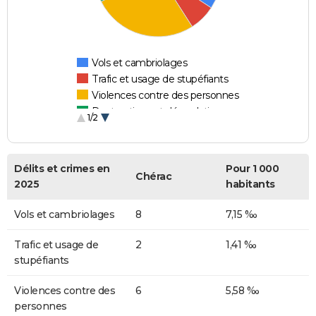
Vols et cambriolages
Trafic et usage de stupéfiants
Violences contre des personnes
Destructions et dégradations
1/2
Escroqueries et fraudes
Délits et crimes en
Pour 1 000
Chérac
2025
habitants
Vols et cambriolages
8
7,15 ‰
Trafic et usage de
2
1,41 ‰
stupéfiants
Violences contre des
6
5,58 ‰
personnes