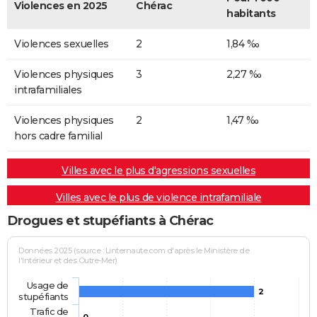
Violences en 2025
Chérac
habitants
Violences sexuelles
2
1,84 ‰
Violences physiques
3
2,27 ‰
intrafamiliales
Violences physiques
2
1,47 ‰
hors cadre familial
Villes avec le plus d'agressions sexuelles
Villes avec le plus de violence intrafamiliale
Drogues et stupéfiants à Chérac
Données 2025 (source : Linternaute.com d'après le Ministère de
l'Intérieur et des Outre-Mer)
Usage de
2
stupéfiants
Trafic de
0