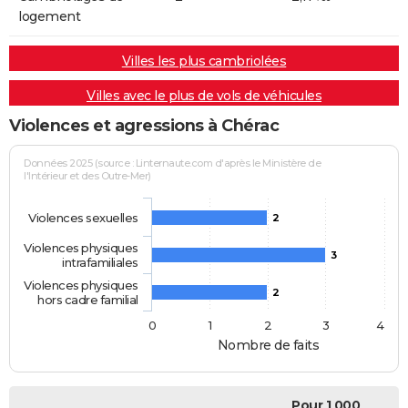
logement
Villes les plus cambriolées
Villes avec le plus de vols de véhicules
Violences et agressions à Chérac
Données 2025 (source : Linternaute.com d'après le Ministère de
l'Intérieur et des Outre-Mer)
Violences sexuelles
2
Violences physiques
3
intrafamiliales
Violences physiques
2
hors cadre familial
0
1
2
3
4
Nombre de faits
Pour 1 000