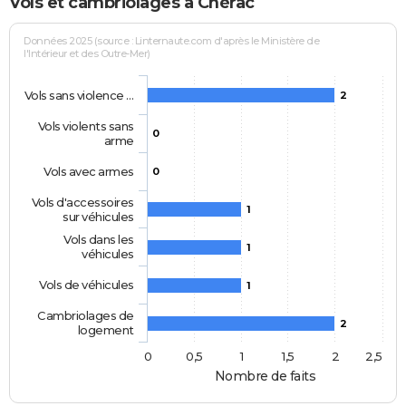
Vols et cambriolages à Chérac
Données 2025 (source : Linternaute.com d'après le Ministère de
l'Intérieur et des Outre-Mer)
Vols sans violence …
2
Vols violents sans
0
arme
Vols avec armes
0
Vols d'accessoires
1
sur véhicules
Vols dans les
1
véhicules
Vols de véhicules
1
Cambriolages de
2
logement
0
0,5
1
1,5
2
2,5
Nombre de faits