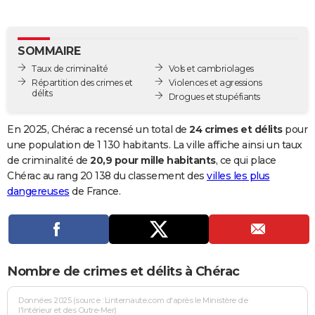
City break
Voyage de noces
Climat
Destinations
Voyage nature
Forum
+
PHOTO
GUIDES D'ACHAT
SOMMAIRE
Taux de criminalité
Vols et cambriolages
BONS PLANS
Répartition des crimes et
Violences et agressions
délits
Drogues et stupéfiants
CARTE DE VOEUX
Carte Bonne année
Carte Pâques
Carte de Noël
Carte Saint-Valentin
Carte d'anniversaire
En 2025, Chérac a recensé un total de
24 crimes et délits
pour
DICTIONNAIRE
une population de 1 130 habitants. La ville affiche ainsi un taux
Biographies
Expressions
Dictionnaire
Citations
Proverbes
de criminalité de
20,9 pour mille habitants
, ce qui place
PROGRAMME TV
Chérac au rang 20 138 du classement des
villes les plus
COPAINS D'AVANT
dangereuses
de France.
Se connecter
Collèges
Universités
Service militaire
S'inscrire
Lycées
Primaires
Entreprises
Avis de recherche
AVIS DE DÉCÈS
FORUM
Nombre de crimes et délits à Chérac
Lifestyle
Sport
Television
Cinema
Bricolage
Culture
Auto
Voyage
Données 2025 (source : Linternaute.com d'après le Ministère de
l'Intérieur et des Outre-Mer)