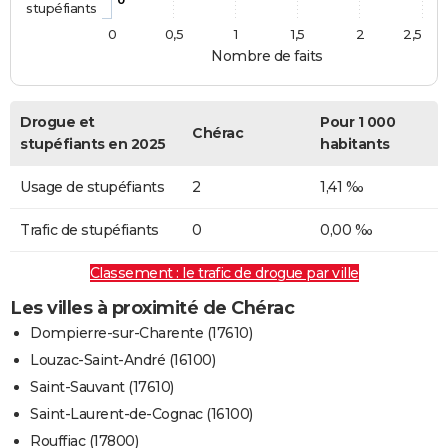
stupéfiants
0
0,5
1
1,5
2
2,5
Nombre de faits
Drogue et
Pour 1 000
Chérac
stupéfiants en 2025
habitants
Usage de stupéfiants
2
1,41 ‰
Trafic de stupéfiants
0
0,00 ‰
Classement : le trafic de drogue par ville
Les villes à proximité de Chérac
Dompierre-sur-Charente (17610)
Louzac-Saint-André (16100)
Saint-Sauvant (17610)
Saint-Laurent-de-Cognac (16100)
Rouffiac (17800)