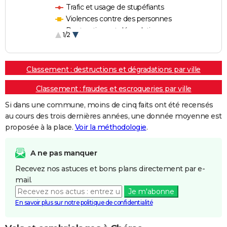
Trafic et usage de stupéfiants
Violences contre des personnes
Destructions et dégradations
1/2
Escroqueries et fraudes
Classement : destructions et dégradations par ville
Classement : fraudes et escroqueries par ville
Si dans une commune, moins de cinq faits ont été recensés
au cours des trois dernières années, une donnée moyenne est
proposée à la place.
Voir la méthodologie
.
A ne pas manquer
Recevez nos astuces et bons plans directement par e-
mail.
Je m'abonne
En savoir plus sur notre politique de confidentialité