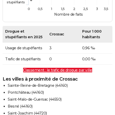
stupéfiants
0
0,5
1
1,5
2
2,5
3
3,5
Nombre de faits
Drogue et
Pour 1 000
Crossac
stupéfiants en 2025
habitants
Usage de stupéfiants
3
0,96 ‰
Trafic de stupéfiants
0
0,00 ‰
Classement : le trafic de drogue par ville
Les villes à proximité de Crossac
Sainte-Reine-de-Bretagne (44160)
Pontchâteau (44160)
Saint-Malo-de-Guersac (44550)
Besné (44160)
Saint-Joachim (44720)