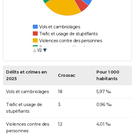
Vols et cambriolages
Trafic et usage de stupéfiants
Violences contre des personnes
Destructions et dégradations
1/2
Escroqueries et fraudes
Délits et crimes en
Pour 1 000
Crossac
2025
habitants
Vols et cambriolages
18
5,97 ‰
Trafic et usage de
3
0,96 ‰
stupéfiants
Violences contre des
12
4,01 ‰
personnes