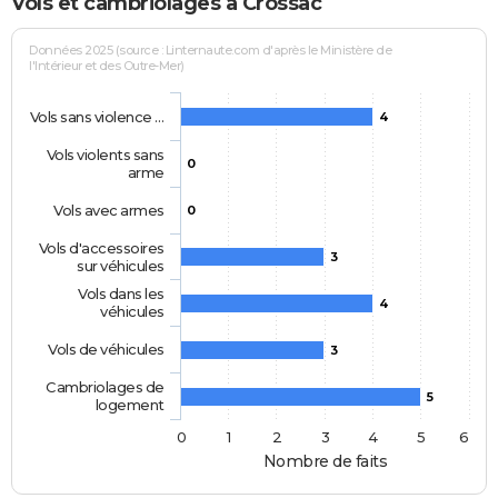
Vols et cambriolages à Crossac
Données 2025 (source : Linternaute.com d'après le Ministère de
l'Intérieur et des Outre-Mer)
Vols sans violence …
4
Vols violents sans
0
arme
Vols avec armes
0
Vols d'accessoires
3
sur véhicules
Vols dans les
4
véhicules
Vols de véhicules
3
Cambriolages de
5
logement
0
1
2
3
4
5
6
Nombre de faits