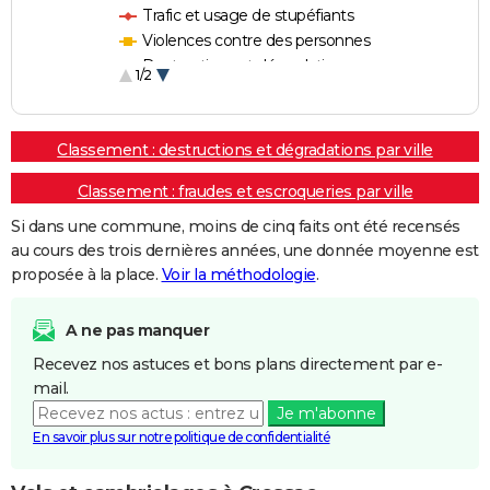
Trafic et usage de stupéfiants
Violences contre des personnes
Destructions et dégradations
1/2
Escroqueries et fraudes
Classement : destructions et dégradations par ville
Classement : fraudes et escroqueries par ville
Si dans une commune, moins de cinq faits ont été recensés
au cours des trois dernières années, une donnée moyenne est
proposée à la place.
Voir la méthodologie
.
A ne pas manquer
Recevez nos astuces et bons plans directement par e-
mail.
Je m'abonne
En savoir plus sur notre politique de confidentialité