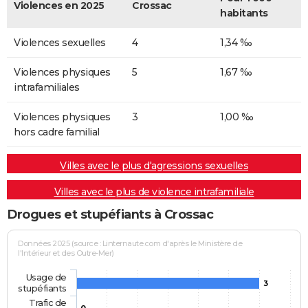
Violences en 2025
Crossac
habitants
Violences sexuelles
4
1,34 ‰
Violences physiques
5
1,67 ‰
intrafamiliales
Violences physiques
3
1,00 ‰
hors cadre familial
Villes avec le plus d'agressions sexuelles
Villes avec le plus de violence intrafamiliale
Drogues et stupéfiants à Crossac
Données 2025 (source : Linternaute.com d'après le Ministère de
l'Intérieur et des Outre-Mer)
Usage de
3
stupéfiants
Trafic de
0