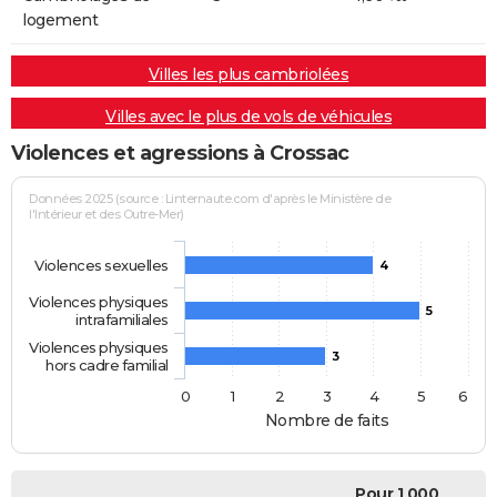
logement
Villes les plus cambriolées
Villes avec le plus de vols de véhicules
Violences et agressions à Crossac
Données 2025 (source : Linternaute.com d'après le Ministère de
l'Intérieur et des Outre-Mer)
Violences sexuelles
4
Violences physiques
5
intrafamiliales
Violences physiques
3
hors cadre familial
0
1
2
3
4
5
6
Nombre de faits
Pour 1 000