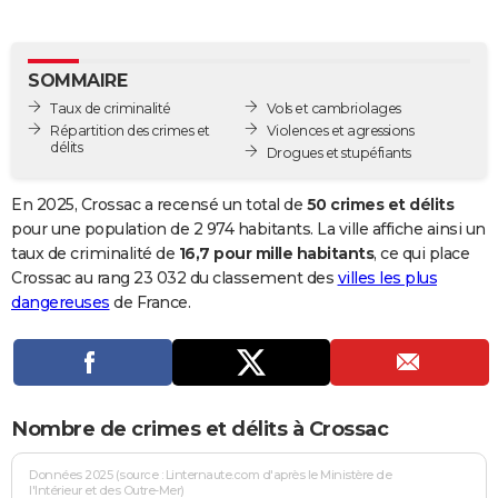
City break
Voyage de noces
Climat
Destinations
Voyage nature
Forum
+
PHOTO
GUIDES D'ACHAT
SOMMAIRE
Taux de criminalité
Vols et cambriolages
BONS PLANS
Répartition des crimes et
Violences et agressions
délits
Drogues et stupéfiants
CARTE DE VOEUX
Carte Bonne année
Carte Pâques
Carte de Noël
Carte Saint-Valentin
Carte d'anniversaire
En 2025, Crossac a recensé un total de
50 crimes et délits
DICTIONNAIRE
pour une population de 2 974 habitants. La ville affiche ainsi un
Biographies
Expressions
Dictionnaire
Citations
Proverbes
taux de criminalité de
16,7 pour mille habitants
, ce qui place
PROGRAMME TV
Crossac au rang 23 032 du classement des
villes les plus
COPAINS D'AVANT
dangereuses
de France.
Se connecter
Collèges
Universités
Service militaire
S'inscrire
Lycées
Primaires
Entreprises
Avis de recherche
AVIS DE DÉCÈS
FORUM
Nombre de crimes et délits à Crossac
Lifestyle
Sport
Television
Cinema
Bricolage
Culture
Auto
Voyage
Données 2025 (source : Linternaute.com d'après le Ministère de
l'Intérieur et des Outre-Mer)