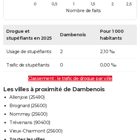
0
0,5
1
1,5
2
2,5
Nombre de faits
Drogue et
Pour 1 000
Dambenois
stupéfiants en 2025
habitants
Usage de stupéfiants
2
2,10 ‰
Trafic de stupéfiants
0
0,00 ‰
Classement : le trafic de drogue par ville
Les villes à proximité de Dambenois
Allenjoie (25490)
Brognard (25600)
Nommay (25600)
Trévenans (90400)
Vieux-Charmont (25600)
Toutes les villes