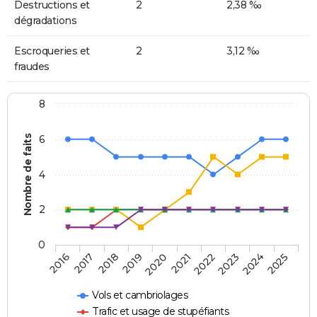
Destructions et
2
2,38 ‰
dégradations
Escroqueries et
2
3,12 ‰
fraudes
8
Nombre de faits
6
4
2
0
2018
2023
2019
2024
2020
2025
2016
2021
2017
2022
Vols et cambriolages
Trafic et usage de stupéfiants