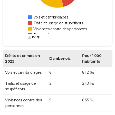
Vols et cambriolages
Trafic et usage de stupéfiants
Violences contre des personnes
Destructions et dégradations
1/2
Escroqueries et fraudes
Délits et crimes en
Pour 1 000
Dambenois
2025
habitants
Vols et cambriolages
6
8,12 ‰
Trafic et usage de
2
2,10 ‰
stupéfiants
Violences contre des
5
6,55 ‰
personnes