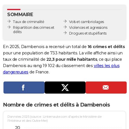
City break
Voyage de noces
Climat
Destinations
Voyage nature
Forum
+
PHOTO
SOMMAIRE
GUIDES D'ACHAT
Taux de criminalité
Vols et cambriolages
Répartition des crimes et
Violences et agressions
BONS PLANS
délits
Drogues et stupéfiants
CARTE DE VOEUX
En 2025, Dambenois a recensé un total de
16 crimes et délits
Carte Bonne année
Carte Pâques
Carte de Noël
Carte Saint-Valentin
Carte d'anniversaire
pour une population de 733 habitants. La ville affiche ainsi un
DICTIONNAIRE
taux de criminalité de
22,3 pour mille habitants
, ce qui place
Biographies
Expressions
Dictionnaire
Citations
Proverbes
Dambenois au rang 19 102 du classement des
villes les plus
PROGRAMME TV
dangereuses
de France.
COPAINS D'AVANT
Se connecter
Collèges
Universités
Service militaire
S'inscrire
Lycées
Primaires
Entreprises
Avis de recherche
AVIS DE DÉCÈS
FORUM
Nombre de crimes et délits à Dambenois
Lifestyle
Sport
Television
Cinema
Bricolage
Culture
Auto
Voyage
Données 2025 (source : Linternaute.com d'après le Ministère de
l'Intérieur et des Outre-Mer)
20