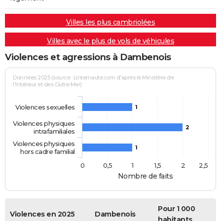
Villes les plus cambriolées
Villes avec le plus de vols de véhicules
Violences et agressions à Dambenois
Données 2025 (source : Linternaute.com d'après le Ministère de
l'Intérieur et des Outre-Mer)
Violences sexuelles
1
Violences physiques
2
intrafamiliales
Violences physiques
1
hors cadre familial
0
0,5
1
1,5
2
2,5
Nombre de faits
Pour 1 000
Violences en 2025
Dambenois
habitants