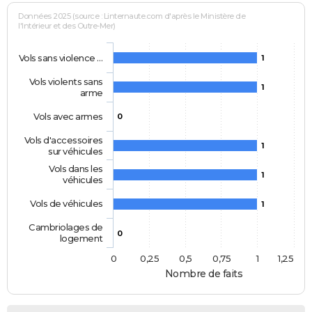
Données 2025 (source : Linternaute.com d'après le Ministère de
l'Intérieur et des Outre-Mer)
Vols sans violence …
1
Vols violents sans
1
arme
Vols avec armes
0
Vols d'accessoires
1
sur véhicules
Vols dans les
1
véhicules
Vols de véhicules
1
Cambriolages de
0
logement
0
0,25
0,5
0,75
1
1,25
Nombre de faits