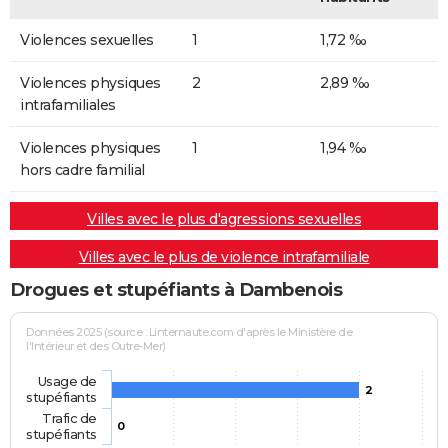
Violences sexuelles
1
1,72 ‰
Violences physiques
2
2,89 ‰
intrafamiliales
Violences physiques
1
1,94 ‰
hors cadre familial
Villes avec le plus d'agressions sexuelles
Villes avec le plus de violence intrafamiliale
Drogues et stupéfiants à Dambenois
Données 2025 (source : Linternaute.com d'après le Ministère de
l'Intérieur et des Outre-Mer)
Usage de
2
stupéfiants
Trafic de
0
stupéfiants