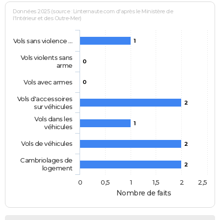
Données 2025 (source : Linternaute.com d'après le Ministère de
l'Intérieur et des Outre-Mer)
Vols sans violence …
1
Vols violents sans
0
arme
Vols avec armes
0
Vols d'accessoires
2
sur véhicules
Vols dans les
1
véhicules
Vols de véhicules
2
Cambriolages de
2
logement
0
0,5
1
1,5
2
2,5
Nombre de faits