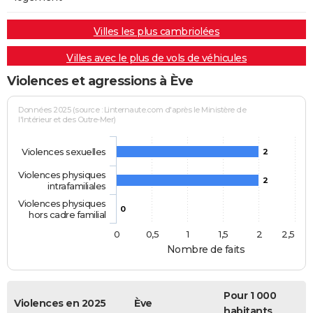
Villes les plus cambriolées
Villes avec le plus de vols de véhicules
Violences et agressions à Ève
Données 2025 (source : Linternaute.com d'après le Ministère de
l'Intérieur et des Outre-Mer)
Violences sexuelles
2
Violences physiques
2
intrafamiliales
Violences physiques
0
hors cadre familial
0
0,5
1
1,5
2
2,5
Nombre de faits
Pour 1 000
Violences en 2025
Ève
habitants