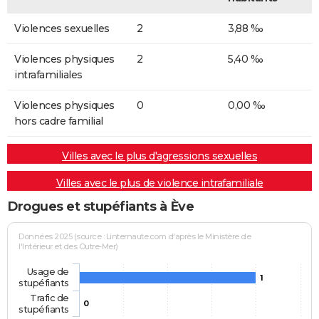
Violences sexuelles
2
3,88 ‰
Violences physiques
2
5,40 ‰
intrafamiliales
Violences physiques
0
0,00 ‰
hors cadre familial
Villes avec le plus d'agressions sexuelles
Villes avec le plus de violence intrafamiliale
Drogues et stupéfiants à Ève
Données 2025 (source : Linternaute.com d'après le Ministère de
l'Intérieur et des Outre-Mer)
Usage de
1
stupéfiants
Trafic de
0
stupéfiants