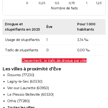
0
0,25
0,5
0,75
1
1,25
Nombre de faits
Drogue et
Pour 1 000
Ève
stupéfiants en 2025
habitants
Usage de stupéfiants
1
3,14 ‰
Trafic de stupéfiants
0
0,00 ‰
Classement : le trafic de drogue par ville
Les villes à proximité d'Ève
Rouvres (77230)
Lagny-le-Sec (60330)
Ver-sur-Launette (60950)
Le Plessis-Belleville (60330)
Othis (77280)
Toutes les villes