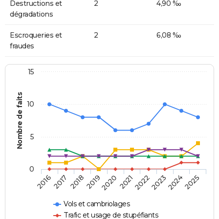
Destructions et
2
4,90 ‰
dégradations
Escroqueries et
2
6,08 ‰
fraudes
15
Nombre de faits
10
5
0
2018
2023
2017
2022
2016
2021
2020
2025
2019
2024
Vols et cambriolages
Trafic et usage de stupéfiants