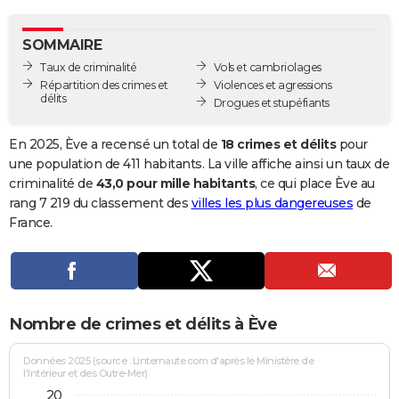
City break
Voyage de noces
Climat
Destinations
Voyage nature
Forum
+
PHOTO
SOMMAIRE
GUIDES D'ACHAT
Taux de criminalité
Vols et cambriolages
Répartition des crimes et
Violences et agressions
BONS PLANS
délits
Drogues et stupéfiants
CARTE DE VOEUX
En 2025, Ève a recensé un total de
18 crimes et délits
pour
Carte Bonne année
Carte Pâques
Carte de Noël
Carte Saint-Valentin
Carte d'anniversaire
une population de 411 habitants. La ville affiche ainsi un taux de
DICTIONNAIRE
criminalité de
43,0 pour mille habitants
, ce qui place Ève au
Biographies
Expressions
Dictionnaire
Citations
Proverbes
rang 7 219 du classement des
villes les plus dangereuses
de
PROGRAMME TV
France.
COPAINS D'AVANT
Se connecter
Collèges
Universités
Service militaire
S'inscrire
Lycées
Primaires
Entreprises
Avis de recherche
AVIS DE DÉCÈS
FORUM
Nombre de crimes et délits à Ève
Lifestyle
Sport
Television
Cinema
Bricolage
Culture
Auto
Voyage
Données 2025 (source : Linternaute.com d'après le Ministère de
l'Intérieur et des Outre-Mer)
20