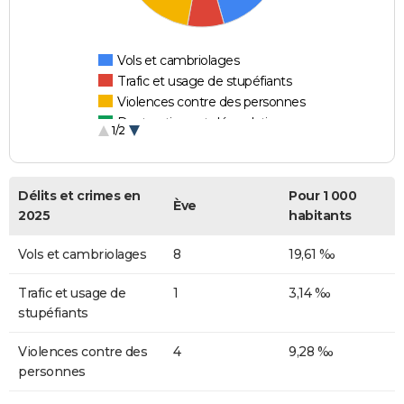
Vols et cambriolages
Trafic et usage de stupéfiants
Violences contre des personnes
Destructions et dégradations
1/2
Escroqueries et fraudes
Délits et crimes en
Pour 1 000
Ève
2025
habitants
Vols et cambriolages
8
19,61 ‰
Trafic et usage de
1
3,14 ‰
stupéfiants
Violences contre des
4
9,28 ‰
personnes