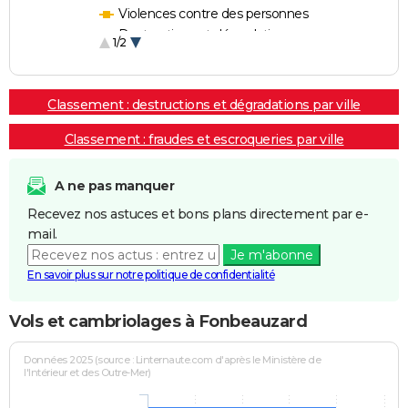
Violences contre des personnes
Destructions et dégradations
1/2
Escroqueries et fraudes
Classement : destructions et dégradations par ville
Classement : fraudes et escroqueries par ville
A ne pas manquer
Recevez nos astuces et bons plans directement par e-
mail.
Je m'abonne
En savoir plus sur notre politique de confidentialité
Vols et cambriolages à Fonbeauzard
Données 2025 (source : Linternaute.com d'après le Ministère de
l'Intérieur et des Outre-Mer)