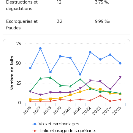
Destructions et
12
3,75 ‰
dégradations
Escroqueries et
32
9,99 ‰
fraudes
75
Nombre de faits
50
25
0
2018
2023
2016
2021
2019
2024
2017
2022
2020
2025
Vols et cambriolages
Trafic et usage de stupéfiants