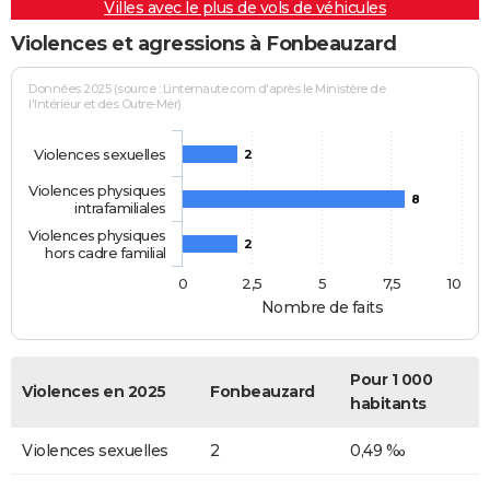
Villes avec le plus de vols de véhicules
Violences et agressions à Fonbeauzard
Données 2025 (source : Linternaute.com d'après le Ministère de
l'Intérieur et des Outre-Mer)
Violences sexuelles
2
Violences physiques
8
intrafamiliales
Violences physiques
2
hors cadre familial
0
2,5
5
7,5
10
Nombre de faits
Pour 1 000
Violences en 2025
Fonbeauzard
habitants
Violences sexuelles
2
0,49 ‰