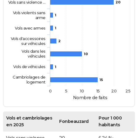
Vols sans violence …
20
Vols violents sans
1
arme
Vols avec armes
1
Vols d'accessoires
2
sur véhicules
Vols dans les
10
véhicules
Vols de véhicules
1
Cambriolages de
15
logement
0
5
10
15
20
25
Nombre de faits
Vols et cambriolages
Pour 1 000
Fonbeauzard
en 2025
habitants
Vols sans violence
20
6,24 ‰