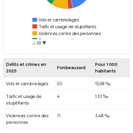
Vols et cambriolages
Trafic et usage de stupéfiants
Violences contre des personnes
Destructions et dégradations
1/2
Escroqueries et fraudes
Délits et crimes en
Pour 1 000
Fonbeauzard
2025
habitants
Vols et cambriolages
50
15,58 ‰
Trafic et usage de
4
1,10 ‰
stupéfiants
Violences contre des
11
3,48 ‰
personnes