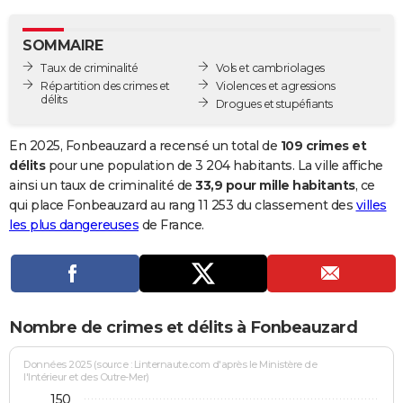
City break
Voyage de noces
Climat
Destinations
Voyage nature
Forum
+
PHOTO
SOMMAIRE
GUIDES D'ACHAT
Taux de criminalité
Vols et cambriolages
Répartition des crimes et
Violences et agressions
BONS PLANS
délits
Drogues et stupéfiants
CARTE DE VOEUX
En 2025, Fonbeauzard a recensé un total de
109 crimes et
Carte Bonne année
Carte Pâques
Carte de Noël
Carte Saint-Valentin
Carte d'anniversaire
délits
pour une population de 3 204 habitants. La ville affiche
DICTIONNAIRE
ainsi un taux de criminalité de
33,9 pour mille habitants
, ce
Biographies
Expressions
Dictionnaire
Citations
Proverbes
qui place Fonbeauzard au rang 11 253 du classement des
villes
PROGRAMME TV
les plus dangereuses
de France.
COPAINS D'AVANT
Se connecter
Collèges
Universités
Service militaire
S'inscrire
Lycées
Primaires
Entreprises
Avis de recherche
AVIS DE DÉCÈS
FORUM
Nombre de crimes et délits à Fonbeauzard
Lifestyle
Sport
Television
Cinema
Bricolage
Culture
Auto
Voyage
Données 2025 (source : Linternaute.com d'après le Ministère de
l'Intérieur et des Outre-Mer)
150