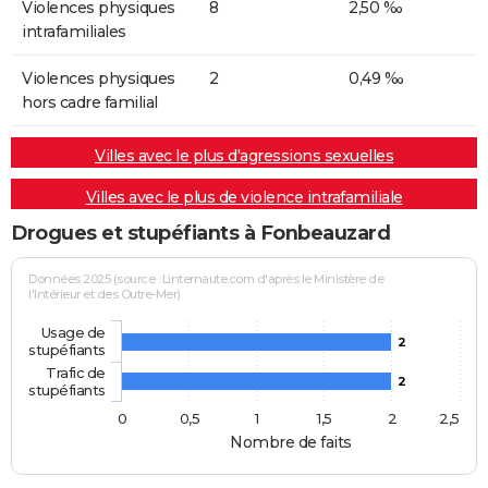
Violences physiques
8
2,50 ‰
intrafamiliales
Violences physiques
2
0,49 ‰
hors cadre familial
Villes avec le plus d'agressions sexuelles
Villes avec le plus de violence intrafamiliale
Drogues et stupéfiants à Fonbeauzard
Données 2025 (source : Linternaute.com d'après le Ministère de
l'Intérieur et des Outre-Mer)
Usage de
2
stupéfiants
Trafic de
2
stupéfiants
0
0,5
1
1,5
2
2,5
Nombre de faits