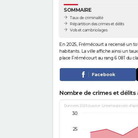
SOMMAIRE
Taux de criminalité
Répartition des crimes et délits
Vols et cambriolages
En 2025, Frémécourt a recensé un to
habitants. La ville affiche ainsi un tau
place Frémécourt au rang 6 081 du c
Facebook
Nombre de crimes et délits
Données 2025 (source : Linternaute.com d'après 
30
25