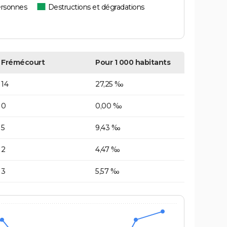
ersonnes
Destructions et dégradations
Frémécourt
Pour 1 000 habitants
14
27,25 ‰
0
0,00 ‰
5
9,43 ‰
2
4,47 ‰
3
5,57 ‰