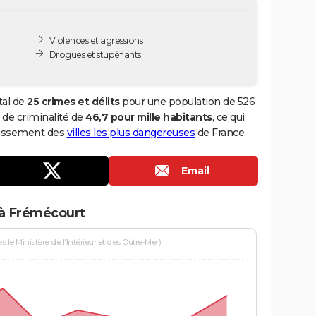
Violences et agressions
Drogues et stupéfiants
tal de
25 crimes et délits
pour une population de 526
x de criminalité de
46,7 pour mille habitants
, ce qui
lassement des
villes les plus dangereuses
de France.
Email
 à Frémécourt
le Ministère de l'Intérieur et des Outre-Mer)