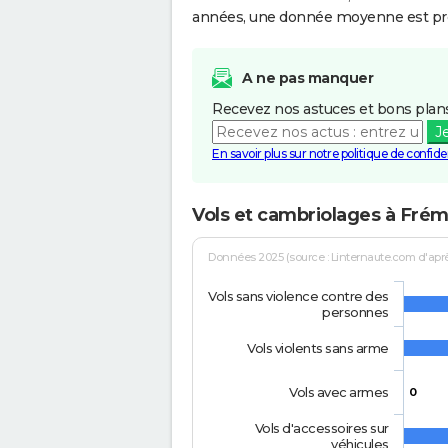
années, une donnée moyenne est pro
A ne pas manquer
Recevez nos astuces et bons plans
J
En savoir plus sur notre politique de confiden
Vols et cambriolages à Fré
Données 2025 (source : Linternaute.com d'après 
Vols sans violence contre des
personnes
Vols violents sans arme
Vols avec armes
0
Vols d'accessoires sur
véhicules