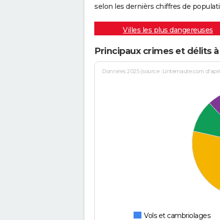
selon les dernièrs chiffres de populati
Villes les plus dangereuses
Principaux crimes et délits
Données 2025 (source : Linternaute.com d'après 
Vols et cambriolages