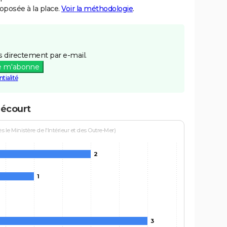
posée à la place.
Voir la méthodologie
.
 directement par e-mail.
e m'abonne
tialité
mécourt
le Ministère de l'Intérieur et des Outre-Mer)
2
1
3