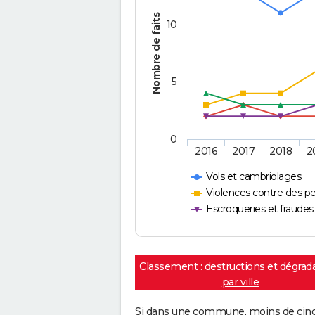
Nombre de faits
10
5
0
2016
2017
2018
2
Vols et cambriolages
Violences contre des p
Escroqueries et fraudes
Classement : destructions et dégrad
par ville
Si dans une commune, moins de cinq f