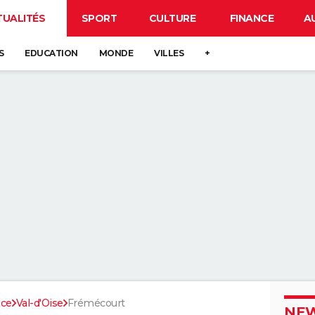
TUALITÉS
SPORT
CULTURE
FINANCE
A
S
EDUCATION
MONDE
VILLES
+
nce
Val-d'Oise
Frémécourt
NEW