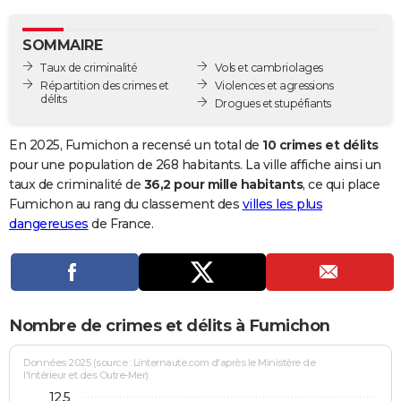
City break
Voyage de noces
Climat
Destinations
Voyage nature
Forum
+
PHOTO
SOMMAIRE
GUIDES D'ACHAT
Taux de criminalité
Vols et cambriolages
Répartition des crimes et
Violences et agressions
BONS PLANS
délits
Drogues et stupéfiants
CARTE DE VOEUX
En 2025, Fumichon a recensé un total de
10 crimes et délits
Carte Bonne année
Carte Pâques
Carte de Noël
Carte Saint-Valentin
Carte d'anniversaire
pour une population de 268 habitants. La ville affiche ainsi un
DICTIONNAIRE
taux de criminalité de
36,2 pour mille habitants
, ce qui place
Biographies
Expressions
Dictionnaire
Citations
Proverbes
Fumichon au rang du classement des
villes les plus
PROGRAMME TV
dangereuses
de France.
COPAINS D'AVANT
Se connecter
Collèges
Universités
Service militaire
S'inscrire
Lycées
Primaires
Entreprises
Avis de recherche
AVIS DE DÉCÈS
FORUM
Nombre de crimes et délits à Fumichon
Lifestyle
Sport
Television
Cinema
Bricolage
Culture
Auto
Voyage
Données 2025 (source : Linternaute.com d'après le Ministère de
l'Intérieur et des Outre-Mer)
12,5