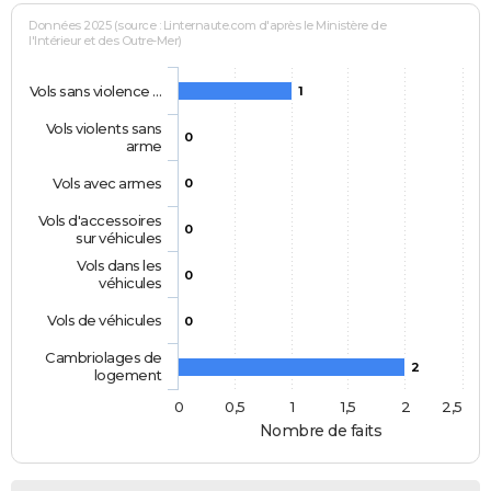
Données 2025 (source : Linternaute.com d'après le Ministère de
l'Intérieur et des Outre-Mer)
Vols sans violence …
1
Vols violents sans
0
arme
Vols avec armes
0
Vols d'accessoires
0
sur véhicules
Vols dans les
0
véhicules
Vols de véhicules
0
Cambriolages de
2
logement
0
0,5
1
1,5
2
2,5
Nombre de faits