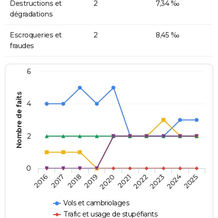
Destructions et
2
7,34 ‰
dégradations
Escroqueries et
2
8,45 ‰
fraudes
6
Nombre de faits
4
2
0
2018
2023
2019
2024
2020
2025
2016
2021
2017
2022
Vols et cambriolages
Trafic et usage de stupéfiants