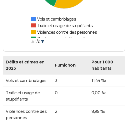
Vols et cambriolages
Trafic et usage de stupéfiants
Violences contre des personnes
Destructions et dégradations
1/2
Escroqueries et fraudes
Délits et crimes en
Pour 1 000
Fumichon
2025
habitants
Vols et cambriolages
3
11,44 ‰
Trafic et usage de
0
0,00 ‰
stupéfiants
Violences contre des
2
8,95 ‰
personnes