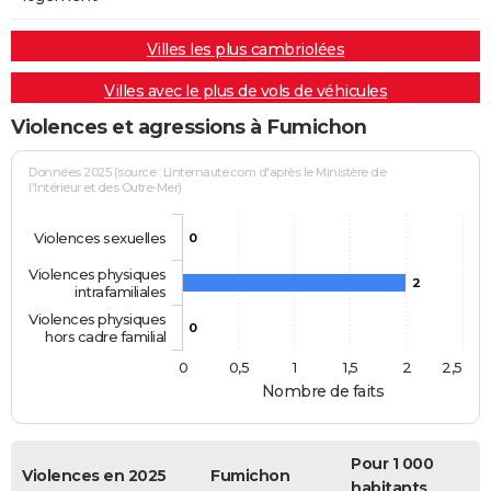
Villes les plus cambriolées
Villes avec le plus de vols de véhicules
Violences et agressions à Fumichon
Données 2025 (source : Linternaute.com d'après le Ministère de
l'Intérieur et des Outre-Mer)
Violences sexuelles
0
Violences physiques
2
intrafamiliales
Violences physiques
0
hors cadre familial
0
0,5
1
1,5
2
2,5
Nombre de faits
Pour 1 000
Violences en 2025
Fumichon
habitants