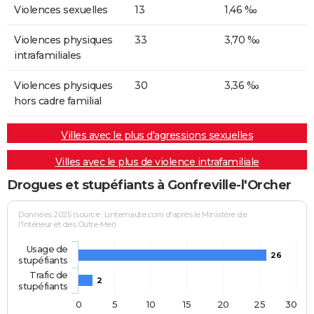
Violences sexuelles
13
1,46 ‰
Violences physiques
33
3,70 ‰
intrafamiliales
Violences physiques
30
3,36 ‰
hors cadre familial
Villes avec le plus d'agressions sexuelles
Villes avec le plus de violence intrafamiliale
Drogues et stupéfiants à Gonfreville-l'Orcher
Données 2025 (source : Linternaute.com d'après le Ministère de
l'Intérieur et des Outre-Mer)
Usage de
26
stupéfiants
Trafic de
2
stupéfiants
0
5
10
15
20
25
30