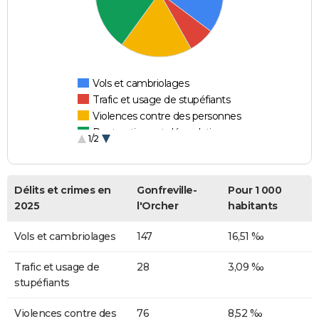
Vols et cambriolages
Trafic et usage de stupéfiants
Violences contre des personnes
Destructions et dégradations
1/2
Escroqueries et fraudes
Délits et crimes en
Gonfreville-
Pour 1 000
2025
l'Orcher
habitants
Vols et cambriolages
147
16,51 ‰
Trafic et usage de
28
3,09 ‰
stupéfiants
Violences contre des
76
8,52 ‰