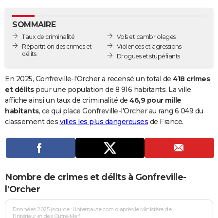
City break
Voyage de noces
Climat
Destinations
Voyage nature
Forum
+
PHOTO
SOMMAIRE
GUIDES D'ACHAT
Taux de criminalité
Vols et cambriolages
Répartition des crimes et
Violences et agressions
BONS PLANS
délits
Drogues et stupéfiants
CARTE DE VOEUX
En 2025, Gonfreville-l'Orcher a recensé un total de
418 crimes
Carte Bonne année
Carte Pâques
Carte de Noël
Carte Saint-Valentin
Carte d'anniversaire
et délits
pour une population de 8 916 habitants. La ville
DICTIONNAIRE
affiche ainsi un taux de criminalité de
46,9 pour mille
Biographies
Expressions
Dictionnaire
Citations
Proverbes
habitants
, ce qui place Gonfreville-l'Orcher au rang 6 049 du
PROGRAMME TV
classement des
villes les plus dangereuses
de France.
COPAINS D'AVANT
Se connecter
Collèges
Universités
Service militaire
S'inscrire
Lycées
Primaires
Entreprises
Avis de recherche
AVIS DE DÉCÈS
FORUM
Nombre de crimes et délits à Gonfreville-
Lifestyle
Sport
Television
Cinema
Bricolage
Culture
Auto
Voyage
l'Orcher
Données 2025 (source : Linternaute.com d'après le Ministère de
l'Intérieur et des Outre-Mer)