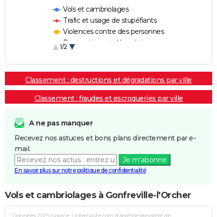
Vols et cambriolages
Trafic et usage de stupéfiants
Violences contre des personnes
Destructions et dégradations
1/2
Escroqueries et fraudes
Classement : destructions et dégradations par ville
Classement : fraudes et escroqueries par ville
A ne pas manquer
Recevez nos astuces et bons plans directement par e-
mail.
Je m'abonne
En savoir plus sur notre politique de confidentialité
Vols et cambriolages à Gonfreville-l'Orcher
Données 2025 (source : Linternaute.com d'après le Ministère de