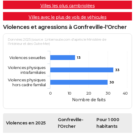
Villes les plus cambriolées
Villes avec le plus de vols de véhicules
Violences et agressions à Gonfreville-l'Orcher
Données 2025 (source : Linternaute.com d'après le Ministère de
l'Intérieur et des Outre-Mer)
Violences sexuelles
13
Violences physiques
33
intrafamiliales
Violences physiques
30
hors cadre familial
0
10
20
30
40
Nombre de faits
Gonfreville-
Pour 1 000
Violences en 2025
l'Orcher
habitants