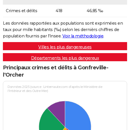
Crimes et délits
418
46,85 ‰
Les données rapportées aux populations sont exprimées en
taux pour mille habitants (‰) selon les dernièrs chiffres de
population fournis par l'Insee.
Voir la méthodologie
.
Villes les plus dangereuses
Départements les plus dangereux
Principaux crimes et délits à Gonfreville-
l'Orcher
Données 2025 (source : Linternaute.com d'après le Ministère de
l'Intérieur et des Outre-Mer)