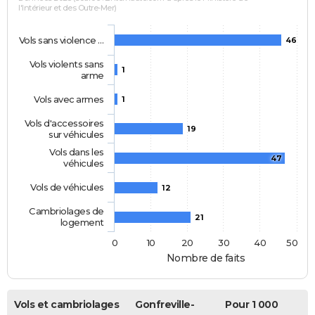
l'Intérieur et des Outre-Mer)
Vols sans violence …
46
Vols violents sans
1
arme
Vols avec armes
1
Vols d'accessoires
19
sur véhicules
Vols dans les
47
véhicules
Vols de véhicules
12
Cambriolages de
21
logement
0
10
20
30
40
50
Nombre de faits
Vols et cambriolages
Gonfreville-
Pour 1 000