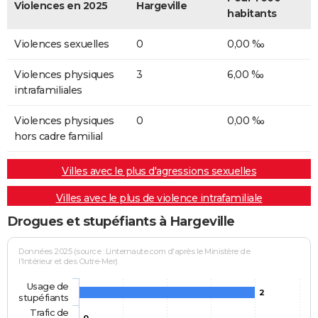
Violences en 2025
Hargeville
habitants
Violences sexuelles
0
0,00 ‰
Violences physiques
3
6,00 ‰
intrafamiliales
Violences physiques
0
0,00 ‰
hors cadre familial
Villes avec le plus d'agressions sexuelles
Villes avec le plus de violence intrafamiliale
Drogues et stupéfiants à Hargeville
Données 2025 (source : Linternaute.com d'après le Ministère de
l'Intérieur et des Outre-Mer)
Usage de
2
stupéfiants
Trafic de
0