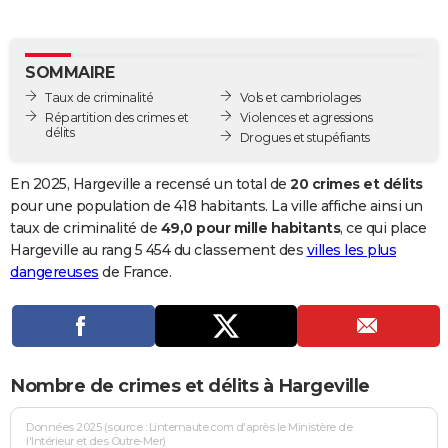
City break
Voyage de noces
Climat
Destinations
Voyage nature
Forum
+
PHOTO
GUIDES D'ACHAT
SOMMAIRE
Taux de criminalité
Vols et cambriolages
BONS PLANS
Répartition des crimes et
Violences et agressions
délits
Drogues et stupéfiants
CARTE DE VOEUX
Carte Bonne année
Carte Pâques
Carte de Noël
Carte Saint-Valentin
Carte d'anniversaire
En 2025, Hargeville a recensé un total de
20 crimes et délits
DICTIONNAIRE
pour une population de 418 habitants. La ville affiche ainsi un
Biographies
Expressions
Dictionnaire
Citations
Proverbes
taux de criminalité de
49,0 pour mille habitants
, ce qui place
PROGRAMME TV
Hargeville au rang 5 454 du classement des
villes les plus
COPAINS D'AVANT
dangereuses
de France.
Se connecter
Collèges
Universités
Service militaire
S'inscrire
Lycées
Primaires
Entreprises
Avis de recherche
AVIS DE DÉCÈS
FORUM
Nombre de crimes et délits à Hargeville
Lifestyle
Sport
Television
Cinema
Bricolage
Culture
Auto
Voyage
Données 2025 (source : Linternaute.com d'après le Ministère de
l'Intérieur et des Outre-Mer)