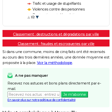
Trafic et usage de stupéfiants
Violences contre des personnes
Destructions et dégradations
1/2
Escroqueries et fraudes
Classement : destructions et dégradations par ville
Classement : fraudes et escroqueries par ville
Si dans une commune, moins de cinq faits ont été recensés
au cours des trois dernières années, une donnée moyenne est
proposée à la place.
Voir la méthodologie
.
A ne pas manquer
Recevez nos astuces et bons plans directement par e-
mail.
Je m'abonne
En savoir plus sur notre politique de confidentialité