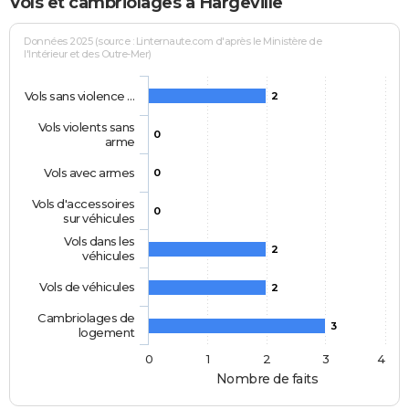
Vols et cambriolages à Hargeville
Données 2025 (source : Linternaute.com d'après le Ministère de
l'Intérieur et des Outre-Mer)
Vols sans violence …
2
Vols violents sans
0
arme
Vols avec armes
0
Vols d'accessoires
0
sur véhicules
Vols dans les
2
véhicules
Vols de véhicules
2
Cambriolages de
3
logement
0
1
2
3
4
Nombre de faits