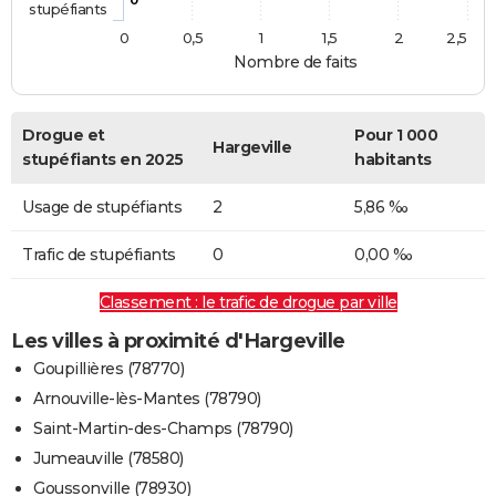
stupéfiants
0
0,5
1
1,5
2
2,5
Nombre de faits
Drogue et
Pour 1 000
Hargeville
stupéfiants en 2025
habitants
Usage de stupéfiants
2
5,86 ‰
Trafic de stupéfiants
0
0,00 ‰
Classement : le trafic de drogue par ville
Les villes à proximité d'Hargeville
Goupillières (78770)
Arnouville-lès-Mantes (78790)
Saint-Martin-des-Champs (78790)
Jumeauville (78580)
Goussonville (78930)