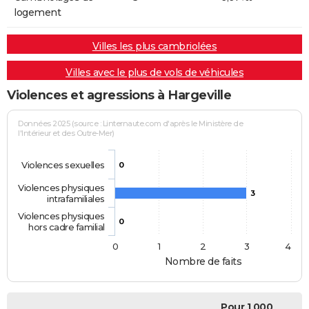
logement
Villes les plus cambriolées
Villes avec le plus de vols de véhicules
Violences et agressions à Hargeville
Données 2025 (source : Linternaute.com d'après le Ministère de
l'Intérieur et des Outre-Mer)
Violences sexuelles
0
Violences physiques
3
intrafamiliales
Violences physiques
0
hors cadre familial
0
1
2
3
4
Nombre de faits
Pour 1 000