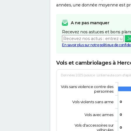
années, une donnée moyenne est pro
A ne pas manquer
Recevez nos astuces et bons plans
J
En savoir plus sur notre politique de confiden
Vols et cambriolages à Herc
Données 2025 (source : Linternaute.com d'après 
Vols sans violence contre des
personnes
Vols violents sans arme
0
Vols avec armes
0
Vols d'accessoires sur
0
véhicules