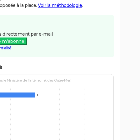
posée à la place.
Voir la méthodologie
.
 directement par e-mail.
e m'abonne
tialité
é
le Ministère de l'Intérieur et des Outre-Mer)
1