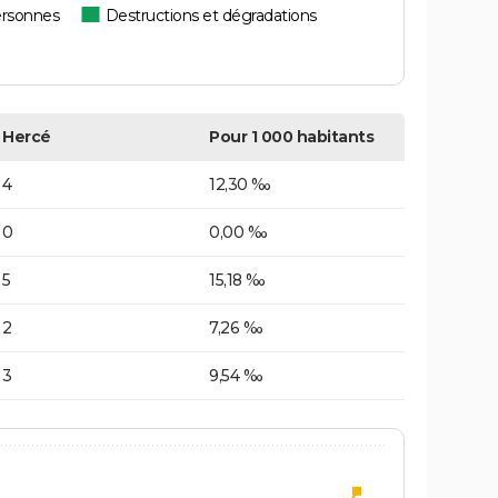
ersonnes
Destructions et dégradations
Hercé
Pour 1 000 habitants
4
12,30 ‰
0
0,00 ‰
5
15,18 ‰
2
7,26 ‰
3
9,54 ‰