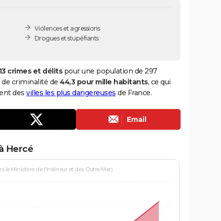
Violences et agressions
Drogues et stupéfiants
13 crimes et délits
pour une population de 297
x de criminalité de
44,3 pour mille habitants
, ce qui
ment des
villes les plus dangereuses
de France.
Email
 à Hercé
le Ministère de l'Intérieur et des Outre-Mer)