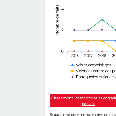
Nombre de faits
4
2
0
2016
2017
2018
2
Vols et cambriolages
Violences contre des p
Escroqueries et fraudes
Classement : destructions et dégrad
par ville
Si dans une commune, moins de cinq f