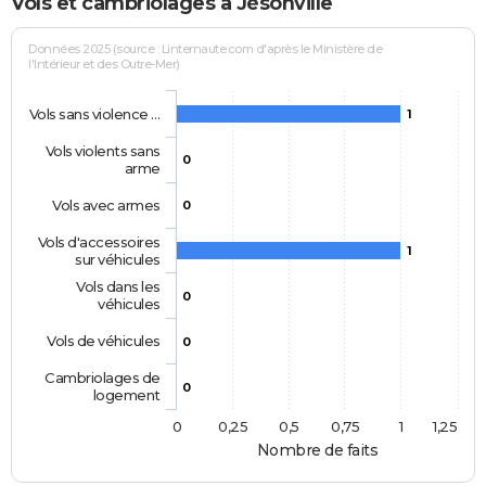
Vols et cambriolages à Jésonville
Données 2025 (source : Linternaute.com d'après le Ministère de
l'Intérieur et des Outre-Mer)
Vols sans violence …
1
Vols violents sans
0
arme
Vols avec armes
0
Vols d'accessoires
1
sur véhicules
Vols dans les
0
véhicules
Vols de véhicules
0
Cambriolages de
0
logement
0
0,25
0,5
0,75
1
1,25
Nombre de faits