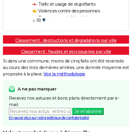
Trafic et usage de stupéfiants
Violences contre des personnes
Destructions et dégradations
1/2
Escroqueries et fraudes
Classement : destructions et dégradations par ville
Classement : fraudes et escroqueries par ville
Si dans une commune, moins de cinq faits ont été recensés
au cours des trois dernières années, une donnée moyenne est
proposée à la place.
Voir la méthodologie
.
A ne pas manquer
Recevez nos astuces et bons plans directement par e-
mail.
Je m'abonne
En savoir plus sur notre politique de confidentialité