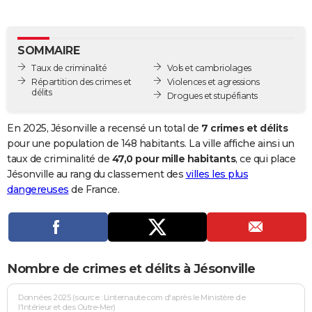
City break
Voyage de noces
Climat
Destinations
Voyage nature
Forum
+
PHOTO
GUIDES D'ACHAT
SOMMAIRE
Taux de criminalité
Vols et cambriolages
BONS PLANS
Répartition des crimes et
Violences et agressions
délits
Drogues et stupéfiants
CARTE DE VOEUX
Carte Bonne année
Carte Pâques
Carte de Noël
Carte Saint-Valentin
Carte d'anniversaire
En 2025, Jésonville a recensé un total de
7 crimes et délits
DICTIONNAIRE
pour une population de 148 habitants. La ville affiche ainsi un
Biographies
Expressions
Dictionnaire
Citations
Proverbes
taux de criminalité de
47,0 pour mille habitants
, ce qui place
PROGRAMME TV
Jésonville au rang du classement des
villes les plus
COPAINS D'AVANT
dangereuses
de France.
Se connecter
Collèges
Universités
Service militaire
S'inscrire
Lycées
Primaires
Entreprises
Avis de recherche
AVIS DE DÉCÈS
FORUM
Nombre de crimes et délits à Jésonville
Lifestyle
Sport
Television
Cinema
Bricolage
Culture
Auto
Voyage
Données 2025 (source : Linternaute.com d'après le Ministère de
l'Intérieur et des Outre-Mer)