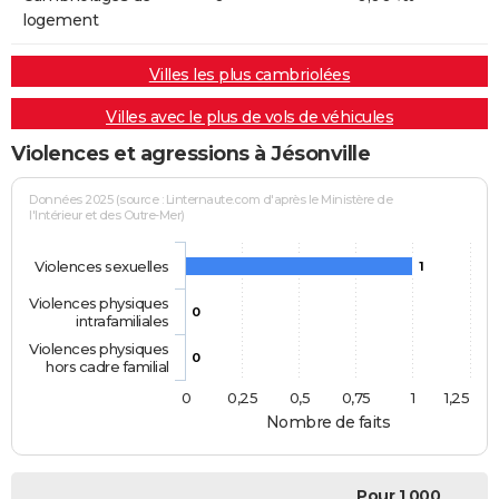
logement
Villes les plus cambriolées
Villes avec le plus de vols de véhicules
Violences et agressions à Jésonville
Données 2025 (source : Linternaute.com d'après le Ministère de
l'Intérieur et des Outre-Mer)
Violences sexuelles
1
Violences physiques
0
intrafamiliales
Violences physiques
0
hors cadre familial
0
0,25
0,5
0,75
1
1,25
Nombre de faits
Pour 1 000