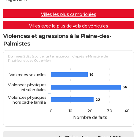
Villes les plus cambriolées
Villes avec le plus de vols de véhicules
Violences et agressions à la Plaine-des-
Palmistes
Données 2025 (source : Linternaute.com d'après le Ministère de
l'Intérieur et des Outre-Mer)
Violences sexuelles
19
Violences physiques
36
intrafamiliales
Violences physiques
22
hors cadre familial
0
10
20
30
40
Nombre de faits