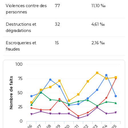
Violences contre des
77
11,10 ‰
personnes
Destructions et
32
4,61 ‰
dégradations
Escroqueries et
15
2,16 ‰
fraudes
100
Nombre de faits
75
50
25
0