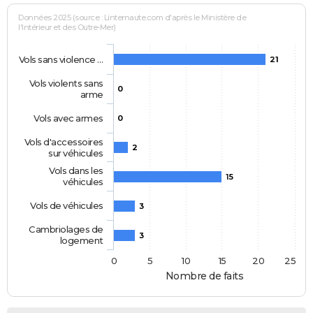
Données 2025 (source : Linternaute.com d'après le Ministère de
l'Intérieur et des Outre-Mer)
Vols sans violence …
21
Vols violents sans
0
arme
Vols avec armes
0
Vols d'accessoires
2
sur véhicules
Vols dans les
15
véhicules
Vols de véhicules
3
Cambriolages de
3
logement
0
5
10
15
20
25
Nombre de faits