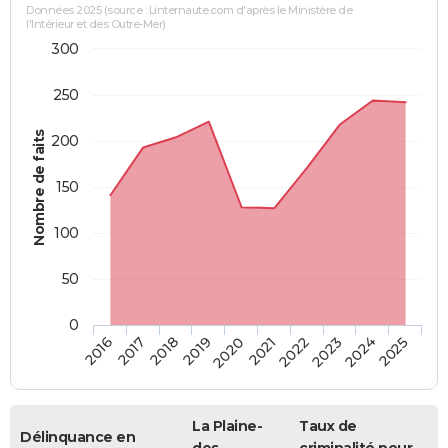
Données 2025 (source : Linternaute.com d'après le Ministère de
l'Intérieur et des Outre-Mer)
300
250
Nombre de faits
200
150
100
50
0
2018
2023
2019
2024
2020
2025
2016
2021
2017
2022
La Plaine-
Taux de
Délinquance en