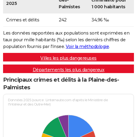
des-
criminalité pour
2025
Palmistes
1 000 habitants
Crimes et délits
242
34,96 ‰
Les données rapportées aux populations sont exprimées en
taux pour mille habitants (‰) selon les dernièrs chiffres de
population fournis par l'Insee.
Voir la méthodologie
.
Villes les plus dangereuses
Départements les plus dangereux
Principaux crimes et délits à la Plaine-des-
Palmistes
Données 2025 (source : Linternaute.com d'après le Ministère de
l'Intérieur et des Outre-Mer)