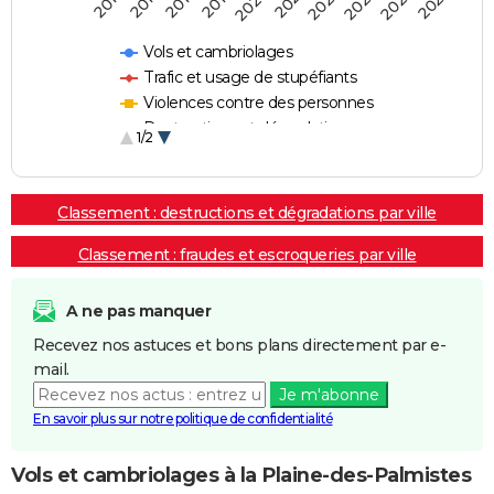
2018
2023
2019
2024
2020
2025
2016
2021
2017
2022
Vols et cambriolages
Trafic et usage de stupéfiants
Violences contre des personnes
Destructions et dégradations
1/2
Escroqueries et fraudes
Classement : destructions et dégradations par ville
Classement : fraudes et escroqueries par ville
A ne pas manquer
Recevez nos astuces et bons plans directement par e-
mail.
Je m'abonne
En savoir plus sur notre politique de confidentialité
Vols et cambriolages à la Plaine-des-Palmistes