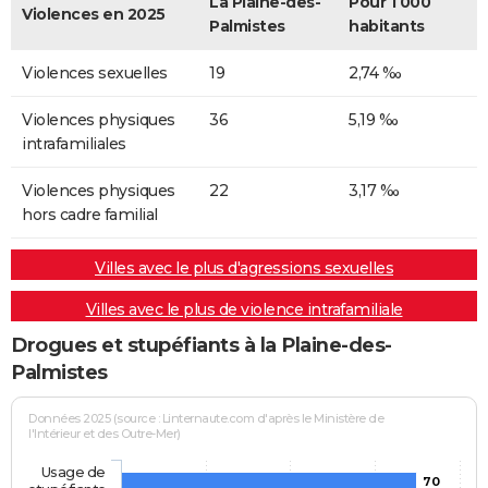
La Plaine-des-
Pour 1 000
Violences en 2025
Palmistes
habitants
Violences sexuelles
19
2,74 ‰
Violences physiques
36
5,19 ‰
intrafamiliales
Violences physiques
22
3,17 ‰
hors cadre familial
Villes avec le plus d'agressions sexuelles
Villes avec le plus de violence intrafamiliale
Drogues et stupéfiants à la Plaine-des-
Palmistes
Données 2025 (source : Linternaute.com d'après le Ministère de
l'Intérieur et des Outre-Mer)
Usage de
70