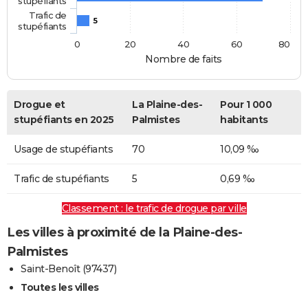
stupéfiants
Trafic de
5
stupéfiants
0
20
40
60
80
Nombre de faits
Drogue et
La Plaine-des-
Pour 1 000
stupéfiants en 2025
Palmistes
habitants
Usage de stupéfiants
70
10,09 ‰
Trafic de stupéfiants
5
0,69 ‰
Classement : le trafic de drogue par ville
Les villes à proximité de la Plaine-des-
Palmistes
Saint-Benoît (97437)
Toutes les villes