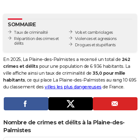
City break
Voyage de noces
Climat
Destinations
Voyage nature
Forum
+
PHOTO
GUIDES D'ACHAT
SOMMAIRE
Taux de criminalité
Vols et cambriolages
BONS PLANS
Répartition des crimes et
Violences et agressions
délits
Drogues et stupéfiants
CARTE DE VOEUX
Carte Bonne année
Carte Pâques
Carte de Noël
Carte Saint-Valentin
Carte d'anniversaire
DICTIONNAIRE
En 2025, La Plaine-des-Palmistes a recensé un total de
242
crimes et délits
pour une population de 6 936 habitants. La
Biographies
Expressions
Dictionnaire
Citations
Proverbes
PROGRAMME TV
ville affiche ainsi un taux de criminalité de
35,0 pour mille
habitants
, ce qui place La Plaine-des-Palmistes au rang 10 695
COPAINS D'AVANT
du classement des
villes les plus dangereuses
de France.
Se connecter
Collèges
Universités
Service militaire
S'inscrire
Lycées
Primaires
Entreprises
Avis de recherche
AVIS DE DÉCÈS
FORUM
Lifestyle
Sport
Television
Cinema
Bricolage
Culture
Auto
Voyage
Nombre de crimes et délits à la Plaine-des-
Palmistes