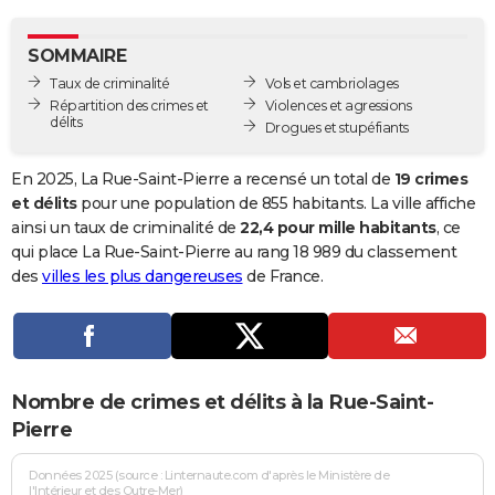
City break
Voyage de noces
Climat
Destinations
Voyage nature
Forum
+
PHOTO
SOMMAIRE
GUIDES D'ACHAT
Taux de criminalité
Vols et cambriolages
Répartition des crimes et
Violences et agressions
BONS PLANS
délits
Drogues et stupéfiants
CARTE DE VOEUX
En 2025, La Rue-Saint-Pierre a recensé un total de
19 crimes
Carte Bonne année
Carte Pâques
Carte de Noël
Carte Saint-Valentin
Carte d'anniversaire
et délits
pour une population de 855 habitants. La ville affiche
DICTIONNAIRE
ainsi un taux de criminalité de
22,4 pour mille habitants
, ce
Biographies
Expressions
Dictionnaire
Citations
Proverbes
qui place La Rue-Saint-Pierre au rang 18 989 du classement
PROGRAMME TV
des
villes les plus dangereuses
de France.
COPAINS D'AVANT
Se connecter
Collèges
Universités
Service militaire
S'inscrire
Lycées
Primaires
Entreprises
Avis de recherche
AVIS DE DÉCÈS
FORUM
Nombre de crimes et délits à la Rue-Saint-
Lifestyle
Sport
Television
Cinema
Bricolage
Culture
Auto
Voyage
Pierre
Données 2025 (source : Linternaute.com d'après le Ministère de
l'Intérieur et des Outre-Mer)