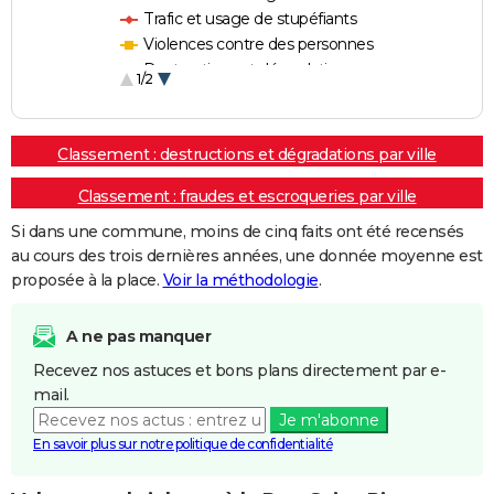
Trafic et usage de stupéfiants
Violences contre des personnes
Destructions et dégradations
1/2
Escroqueries et fraudes
Classement : destructions et dégradations par ville
Classement : fraudes et escroqueries par ville
Si dans une commune, moins de cinq faits ont été recensés
au cours des trois dernières années, une donnée moyenne est
proposée à la place.
Voir la méthodologie
.
A ne pas manquer
Recevez nos astuces et bons plans directement par e-
mail.
Je m'abonne
En savoir plus sur notre politique de confidentialité