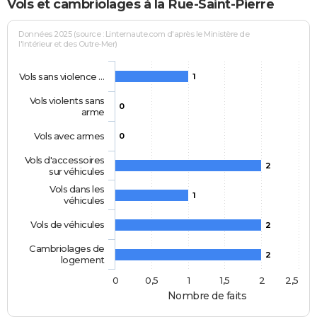
Vols et cambriolages à la Rue-Saint-Pierre
Données 2025 (source : Linternaute.com d'après le Ministère de
l'Intérieur et des Outre-Mer)
Vols sans violence …
1
Vols violents sans
0
arme
Vols avec armes
0
Vols d'accessoires
2
sur véhicules
Vols dans les
1
véhicules
Vols de véhicules
2
Cambriolages de
2
logement
0
0,5
1
1,5
2
2,5
Nombre de faits