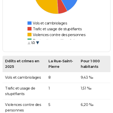
Vols et cambriolages
Trafic et usage de stupéfiants
Violences contre des personnes
Destructions et dégradations
1/2
Escroqueries et fraudes
Délits et crimes en
La Rue-Saint-
Pour 1 000
2025
Pierre
habitants
Vols et cambriolages
8
9,43 ‰
Trafic et usage de
1
1,51 ‰
stupéfiants
Violences contre des
5
6,20 ‰
personnes