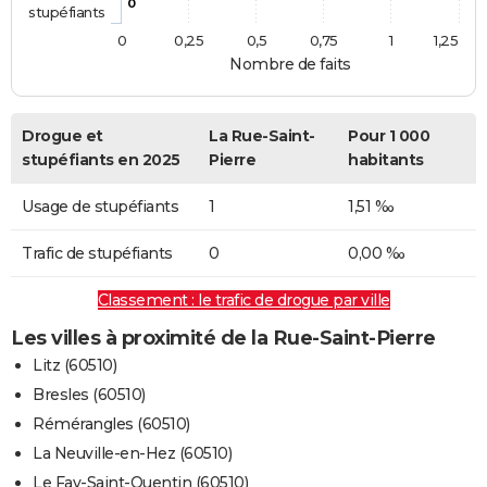
0
stupéfiants
0
0,25
0,5
0,75
1
1,25
Nombre de faits
Drogue et
La Rue-Saint-
Pour 1 000
stupéfiants en 2025
Pierre
habitants
Usage de stupéfiants
1
1,51 ‰
Trafic de stupéfiants
0
0,00 ‰
Classement : le trafic de drogue par ville
Les villes à proximité de la Rue-Saint-Pierre
Litz (60510)
Bresles (60510)
Rémérangles (60510)
La Neuville-en-Hez (60510)
Le Fay-Saint-Quentin (60510)