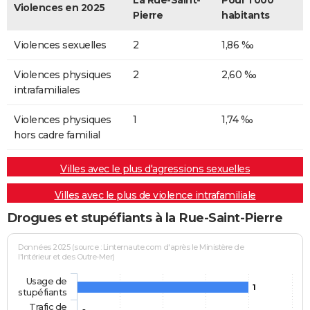
La Rue-Saint-
Pour 1 000
Violences en 2025
Pierre
habitants
Violences sexuelles
2
1,86 ‰
Violences physiques
2
2,60 ‰
intrafamiliales
Violences physiques
1
1,74 ‰
hors cadre familial
Villes avec le plus d'agressions sexuelles
Villes avec le plus de violence intrafamiliale
Drogues et stupéfiants à la Rue-Saint-Pierre
Données 2025 (source : Linternaute.com d'après le Ministère de
l'Intérieur et des Outre-Mer)
Usage de
1
stupéfiants
Trafic de