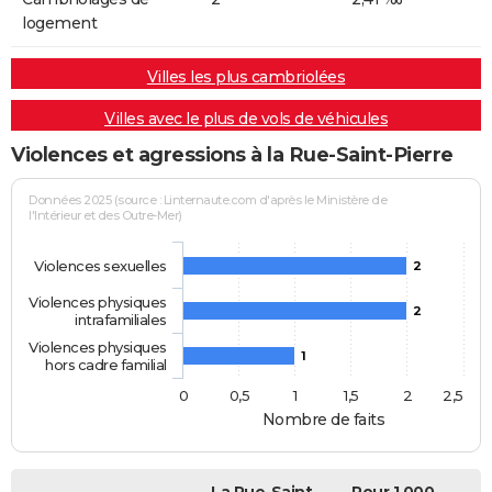
logement
Villes les plus cambriolées
Villes avec le plus de vols de véhicules
Violences et agressions à la Rue-Saint-Pierre
Données 2025 (source : Linternaute.com d'après le Ministère de
l'Intérieur et des Outre-Mer)
Violences sexuelles
2
Violences physiques
2
intrafamiliales
Violences physiques
1
hors cadre familial
0
0,5
1
1,5
2
2,5
Nombre de faits