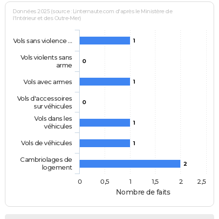
Données 2025 (source : Linternaute.com d'après le Ministère de
l'Intérieur et des Outre-Mer)
Vols sans violence …
1
Vols violents sans
0
arme
Vols avec armes
1
Vols d'accessoires
0
sur véhicules
Vols dans les
1
véhicules
Vols de véhicules
1
Cambriolages de
2
logement
0
0,5
1
1,5
2
2,5
Nombre de faits