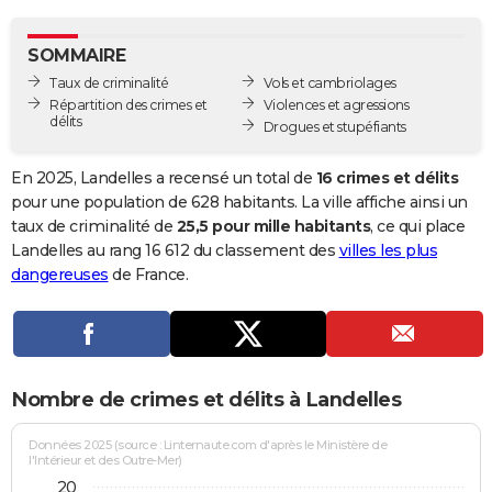
City break
Voyage de noces
Climat
Destinations
Voyage nature
Forum
+
PHOTO
SOMMAIRE
GUIDES D'ACHAT
Taux de criminalité
Vols et cambriolages
Répartition des crimes et
Violences et agressions
BONS PLANS
délits
Drogues et stupéfiants
CARTE DE VOEUX
En 2025, Landelles a recensé un total de
16 crimes et délits
Carte Bonne année
Carte Pâques
Carte de Noël
Carte Saint-Valentin
Carte d'anniversaire
pour une population de 628 habitants. La ville affiche ainsi un
DICTIONNAIRE
taux de criminalité de
25,5 pour mille habitants
, ce qui place
Biographies
Expressions
Dictionnaire
Citations
Proverbes
Landelles au rang 16 612 du classement des
villes les plus
PROGRAMME TV
dangereuses
de France.
COPAINS D'AVANT
Se connecter
Collèges
Universités
Service militaire
S'inscrire
Lycées
Primaires
Entreprises
Avis de recherche
AVIS DE DÉCÈS
FORUM
Nombre de crimes et délits à Landelles
Lifestyle
Sport
Television
Cinema
Bricolage
Culture
Auto
Voyage
Données 2025 (source : Linternaute.com d'après le Ministère de
l'Intérieur et des Outre-Mer)
20