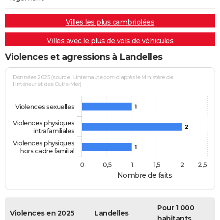
Villes les plus cambriolées
Villes avec le plus de vols de véhicules
Violences et agressions à Landelles
Données 2025 (source : Linternaute.com d'après le Ministère de
l'Intérieur et des Outre-Mer)
Violences sexuelles
1
Violences physiques
2
intrafamiliales
Violences physiques
1
hors cadre familial
0
0,5
1
1,5
2
2,5
Nombre de faits
Pour 1 000
Violences en 2025
Landelles
habitants