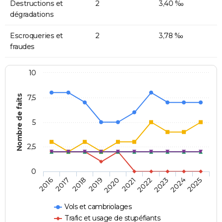
Destructions et
2
3,40 ‰
dégradations
Escroqueries et
2
3,78 ‰
fraudes
10
Nombre de faits
7,5
5
2,5
0
2018
2023
2020
2025
2017
2022
2019
2024
2016
2021
Vols et cambriolages
Trafic et usage de stupéfiants