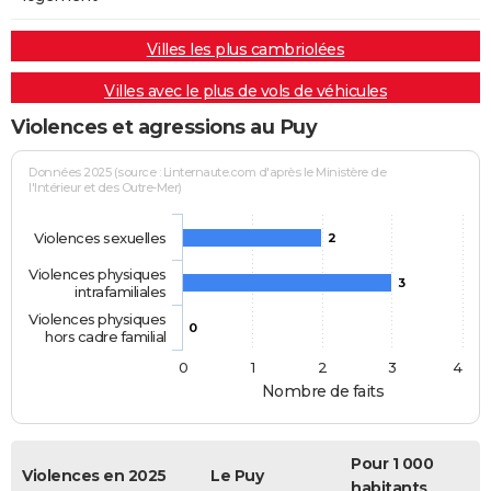
Villes les plus cambriolées
Villes avec le plus de vols de véhicules
Violences et agressions au Puy
Données 2025 (source : Linternaute.com d'après le Ministère de
l'Intérieur et des Outre-Mer)
Violences sexuelles
2
Violences physiques
3
intrafamiliales
Violences physiques
0
hors cadre familial
0
1
2
3
4
Nombre de faits
Pour 1 000
Violences en 2025
Le Puy
habitants