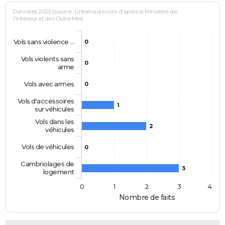
Données 2025 (source : Linternaute.com d'après le Ministère de
l'Intérieur et des Outre-Mer)
Vols sans violence …
0
Vols violents sans
0
arme
Vols avec armes
0
Vols d'accessoires
1
sur véhicules
Vols dans les
2
véhicules
Vols de véhicules
0
Cambriolages de
3
logement
0
1
2
3
4
Nombre de faits