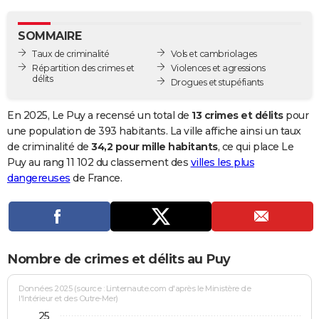
City break
Voyage de noces
Climat
Destinations
Voyage nature
Forum
+
PHOTO
SOMMAIRE
GUIDES D'ACHAT
Taux de criminalité
Vols et cambriolages
Répartition des crimes et
Violences et agressions
BONS PLANS
délits
Drogues et stupéfiants
CARTE DE VOEUX
En 2025, Le Puy a recensé un total de
13 crimes et délits
pour
Carte Bonne année
Carte Pâques
Carte de Noël
Carte Saint-Valentin
Carte d'anniversaire
une population de 393 habitants. La ville affiche ainsi un taux
DICTIONNAIRE
de criminalité de
34,2 pour mille habitants
, ce qui place Le
Biographies
Expressions
Dictionnaire
Citations
Proverbes
Puy au rang 11 102 du classement des
villes les plus
PROGRAMME TV
dangereuses
de France.
COPAINS D'AVANT
Se connecter
Collèges
Universités
Service militaire
S'inscrire
Lycées
Primaires
Entreprises
Avis de recherche
AVIS DE DÉCÈS
FORUM
Nombre de crimes et délits au Puy
Lifestyle
Sport
Television
Cinema
Bricolage
Culture
Auto
Voyage
Données 2025 (source : Linternaute.com d'après le Ministère de
l'Intérieur et des Outre-Mer)
25