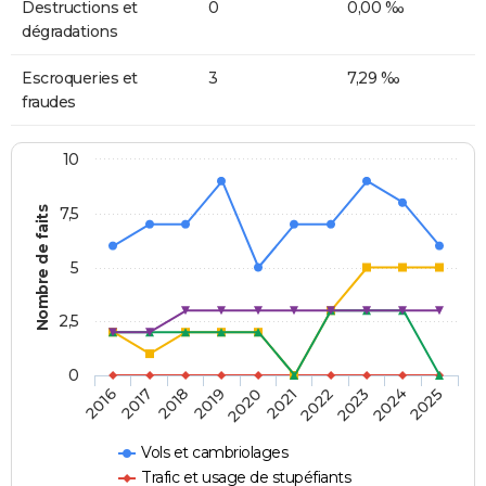
Destructions et
0
0,00 ‰
dégradations
Escroqueries et
3
7,29 ‰
fraudes
10
Nombre de faits
7,5
5
2,5
0
2018
2023
2020
2025
2017
2022
2019
2024
2016
2021
Vols et cambriolages
Trafic et usage de stupéfiants