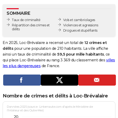
City break
Voyage de noces
Climat
Destinations
Voyage nature
Forum
+
PHOTO
SOMMAIRE
GUIDES D'ACHAT
Taux de criminalité
Vols et cambriolages
Répartition des crimes et
Violences et agressions
BONS PLANS
délits
Drogues et stupéfiants
CARTE DE VOEUX
En 2025, Loc-Brévalaire a recensé un total de
12 crimes et
Carte Bonne année
Carte Pâques
Carte de Noël
Carte Saint-Valentin
Carte d'anniversaire
délits
pour une population de 210 habitants. La ville affiche
DICTIONNAIRE
ainsi un taux de criminalité de
59,5 pour mille habitants
, ce
Biographies
Expressions
Dictionnaire
Citations
Proverbes
qui place Loc-Brévalaire au rang 3 369 du classement des
villes
PROGRAMME TV
les plus dangereuses
de France.
COPAINS D'AVANT
Se connecter
Collèges
Universités
Service militaire
S'inscrire
Lycées
Primaires
Entreprises
Avis de recherche
AVIS DE DÉCÈS
FORUM
Nombre de crimes et délits à Loc-Brévalaire
Lifestyle
Sport
Television
Cinema
Bricolage
Culture
Auto
Voyage
Données 2025 (source : Linternaute.com d'après le Ministère de
l'Intérieur et des Outre-Mer)
20