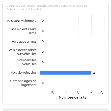
Données 2025 (source : Linternaute.com d'après le Ministère de
l'Intérieur et des Outre-Mer)
Vols sans violence …
0
Vols violents sans
0
arme
Vols avec armes
0
Vols d'accessoires
0
sur véhicules
Vols dans les
0
véhicules
Vols de véhicules
2
Cambriolages de
0
logement
0
0,5
1
1,5
2
2,5
Nombre de faits