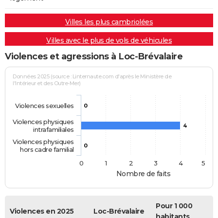
Villes les plus cambriolées
Villes avec le plus de vols de véhicules
Violences et agressions à Loc-Brévalaire
Données 2025 (source : Linternaute.com d'après le Ministère de
l'Intérieur et des Outre-Mer)
Violences sexuelles
0
Violences physiques
4
intrafamiliales
Violences physiques
0
hors cadre familial
0
1
2
3
4
5
Nombre de faits
Pour 1 000
Violences en 2025
Loc-Brévalaire
habitants