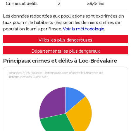
Crimes et délits
12
59,45 ‰
Les données rapportées aux populations sont exprimées en
taux pour mille habitants (‰) selon les dernièrs chiffres de
population fournis par l'Insee.
Voir la méthodologie
.
Villes les plus dangereuses
Départements les plus dangereux
Principaux crimes et délits à Loc-Brévalaire
Données 2025 (source : Linternaute.com d'après le Ministère de
l'Intérieur et des Outre-Mer)