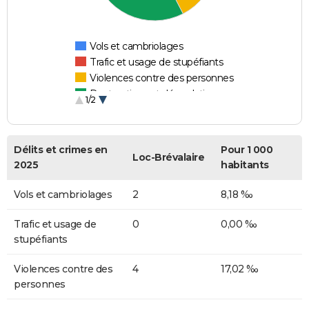
Vols et cambriolages
Trafic et usage de stupéfiants
Violences contre des personnes
Destructions et dégradations
1/2
Escroqueries et fraudes
Délits et crimes en
Pour 1 000
Loc-Brévalaire
2025
habitants
Vols et cambriolages
2
8,18 ‰
Trafic et usage de
0
0,00 ‰
stupéfiants
Violences contre des
4
17,02 ‰
personnes