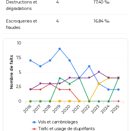
Destructions et
4
17,40 ‰
dégradations
Escroqueries et
4
16,84 ‰
fraudes
10
Nombre de faits
7,5
5
2,5
0
2018
2023
2020
2025
2017
2022
2019
2024
2016
2021
Vols et cambriolages
Trafic et usage de stupéfiants