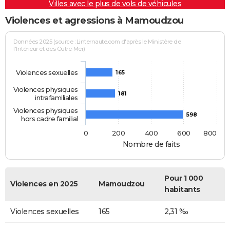
Villes avec le plus de vols de véhicules
Violences et agressions à Mamoudzou
Données 2025 (source : Linternaute.com d'après le Ministère de
l'Intérieur et des Outre-Mer)
Violences sexuelles
165
Violences physiques
181
intrafamiliales
Violences physiques
598
hors cadre familial
0
200
400
600
800
Nombre de faits
Pour 1 000
Violences en 2025
Mamoudzou
habitants
Violences sexuelles
165
2,31 ‰