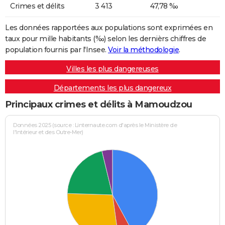
Crimes et délits
3 413
47,78 ‰
Les données rapportées aux populations sont exprimées en
taux pour mille habitants (‰) selon les dernièrs chiffres de
population fournis par l'Insee.
Voir la méthodologie
.
Villes les plus dangereuses
Départements les plus dangereux
Principaux crimes et délits à Mamoudzou
Données 2025 (source : Linternaute.com d'après le Ministère de
l'Intérieur et des Outre-Mer)