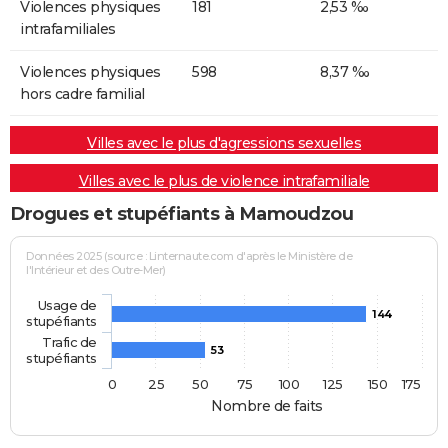
Violences physiques
181
2,53 ‰
intrafamiliales
Violences physiques
598
8,37 ‰
hors cadre familial
Villes avec le plus d'agressions sexuelles
Villes avec le plus de violence intrafamiliale
Drogues et stupéfiants à Mamoudzou
Données 2025 (source : Linternaute.com d'après le Ministère de
l'Intérieur et des Outre-Mer)
Usage de
144
stupéfiants
Trafic de
53
stupéfiants
0
25
50
75
100
125
150
175
Nombre de faits