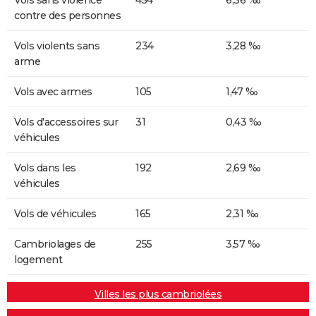
contre des personnes
Vols violents sans
234
3,28 ‰
arme
Vols avec armes
105
1,47 ‰
Vols d'accessoires sur
31
0,43 ‰
véhicules
Vols dans les
192
2,69 ‰
véhicules
Vols de véhicules
165
2,31 ‰
Cambriolages de
255
3,57 ‰
logement
Villes les plus cambriolées