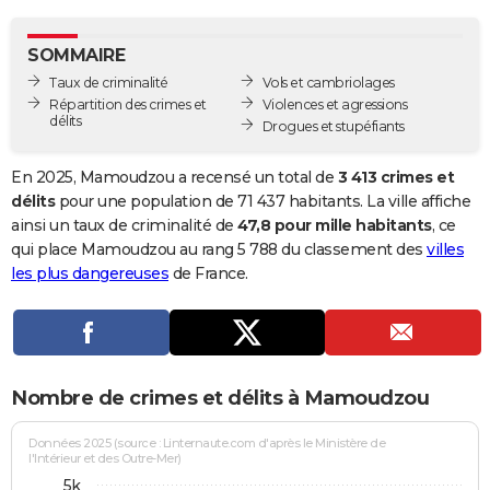
City break
Voyage de noces
Climat
Destinations
Voyage nature
Forum
+
PHOTO
SOMMAIRE
GUIDES D'ACHAT
Taux de criminalité
Vols et cambriolages
Répartition des crimes et
Violences et agressions
BONS PLANS
délits
Drogues et stupéfiants
CARTE DE VOEUX
En 2025, Mamoudzou a recensé un total de
3 413 crimes et
Carte Bonne année
Carte Pâques
Carte de Noël
Carte Saint-Valentin
Carte d'anniversaire
délits
pour une population de 71 437 habitants. La ville affiche
DICTIONNAIRE
ainsi un taux de criminalité de
47,8 pour mille habitants
, ce
Biographies
Expressions
Dictionnaire
Citations
Proverbes
qui place Mamoudzou au rang 5 788 du classement des
villes
PROGRAMME TV
les plus dangereuses
de France.
COPAINS D'AVANT
Se connecter
Collèges
Universités
Service militaire
S'inscrire
Lycées
Primaires
Entreprises
Avis de recherche
AVIS DE DÉCÈS
FORUM
Nombre de crimes et délits à Mamoudzou
Lifestyle
Sport
Television
Cinema
Bricolage
Culture
Auto
Voyage
Données 2025 (source : Linternaute.com d'après le Ministère de
l'Intérieur et des Outre-Mer)
5k