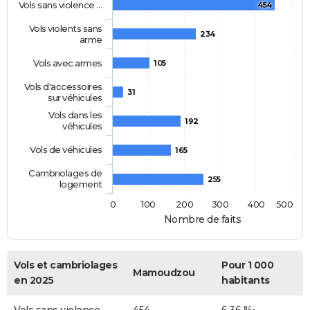
Vols sans violence …
454
Vols violents sans
234
arme
Vols avec armes
105
Vols d'accessoires
31
sur véhicules
Vols dans les
192
véhicules
Vols de véhicules
165
Cambriolages de
255
logement
0
100
200
300
400
500
Nombre de faits
Vols et cambriolages
Pour 1 000
Mamoudzou
en 2025
habitants
Vols sans violence
454
6,36 ‰