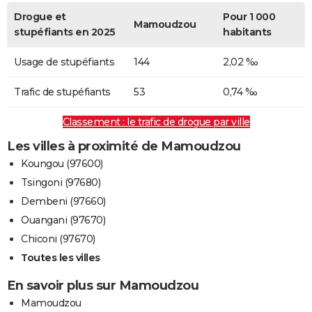
Drogue et
Pour 1 000
Mamoudzou
stupéfiants en 2025
habitants
Usage de stupéfiants
144
2,02 ‰
Trafic de stupéfiants
53
0,74 ‰
Classement : le trafic de drogue par ville
Les villes à proximité de Mamoudzou
Koungou (97600)
Tsingoni (97680)
Dembeni (97660)
Ouangani (97670)
Chiconi (97670)
Toutes les villes
En savoir plus sur Mamoudzou
Mamoudzou