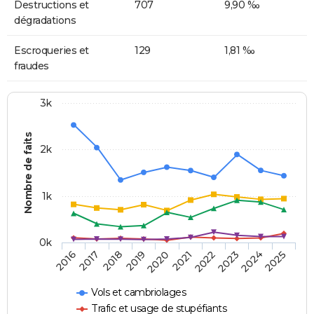
Destructions et
707
9,90 ‰
dégradations
Escroqueries et
129
1,81 ‰
fraudes
3k
Nombre de faits
2k
1k
0k
2018
2023
2019
2024
2020
2025
2016
2021
2017
2022
Vols et cambriolages
Trafic et usage de stupéfiants