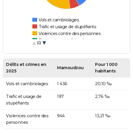
Vols et cambriolages
Trafic et usage de stupéfiants
Violences contre des personnes
Destructions et dégradations
1/2
Escroqueries et fraudes
Délits et crimes en
Pour 1 000
Mamoudzou
2025
habitants
Vols et cambriolages
1 436
20,10 ‰
Trafic et usage de
197
2,76 ‰
stupéfiants
Violences contre des
944
13,21 ‰
personnes