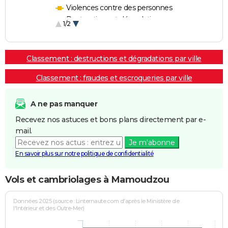
Violences contre des personnes
Destructions et dégradations
1/2
Escroqueries et fraudes
Classement : destructions et dégradations par ville
Classement : fraudes et escroqueries par ville
A ne pas manquer
Recevez nos astuces et bons plans directement par e-
mail.
Je m'abonne
En savoir plus sur notre politique de confidentialité
Vols et cambriolages à Mamoudzou
Données 2025 (source : Linternaute.com d'après le Ministère de
l'Intérieur et des Outre-Mer)