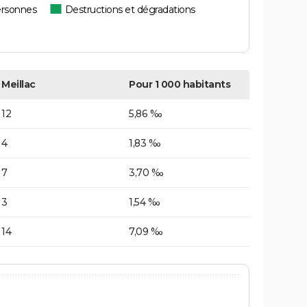
ersonnes
Destructions et dégradations
Meillac
Pour 1 000 habitants
12
5,86 ‰
4
1,83 ‰
7
3,70 ‰
3
1,54 ‰
14
7,09 ‰