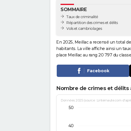
SOMMAIRE
Taux de criminalité
Répartition des crimes et délits
Vols et cambriolages
En 2025, Meillac a recensé un total d
habitants. La ville affiche ainsi un tau
place Meillac au rang 20 797 du cla
Facebook
Nombre de crimes et délits 
Données 2025 (source : Linternaute.com d'après 
50
40