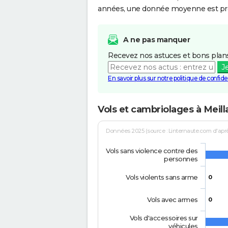
années, une donnée moyenne est pro
A ne pas manquer
Recevez nos astuces et bons plans
J
En savoir plus sur notre politique de confiden
Vols et cambriolages à Meill
Données 2025 (source : Linternaute.com d'après 
Vols sans violence contre des
personnes
Vols violents sans arme
0
Vols avec armes
0
Vols d'accessoires sur
véhicules