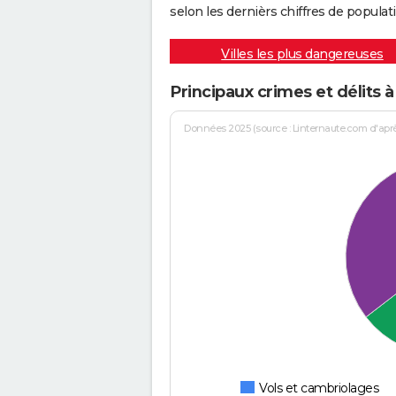
selon les dernièrs chiffres de populati
Villes les plus dangereuses
Principaux crimes et délits à
Données 2025 (source : Linternaute.com d'après 
Vols et cambriolages