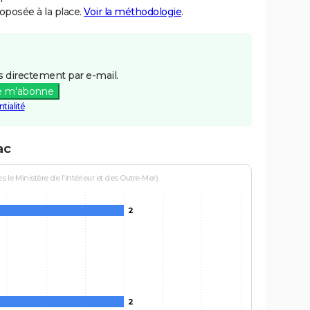
posée à la place.
Voir la méthodologie
.
 directement par e-mail.
e m'abonne
tialité
ac
le Ministère de l'Intérieur et des Outre-Mer)
2
2