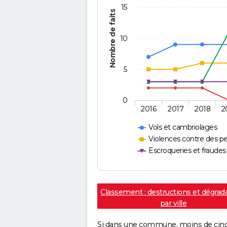
15
Nombre de faits
10
5
0
2016
2017
2018
2
Vols et cambriolages
Violences contre des p
Escroqueries et fraudes
Classement : destructions et dégrad
par ville
Si dans une commune, moins de cinq f