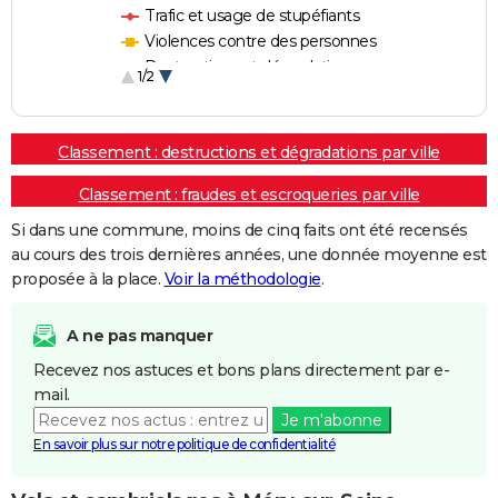
Trafic et usage de stupéfiants
Violences contre des personnes
Destructions et dégradations
1/2
Escroqueries et fraudes
Classement : destructions et dégradations par ville
Classement : fraudes et escroqueries par ville
Si dans une commune, moins de cinq faits ont été recensés
au cours des trois dernières années, une donnée moyenne est
proposée à la place.
Voir la méthodologie
.
A ne pas manquer
Recevez nos astuces et bons plans directement par e-
mail.
Je m'abonne
En savoir plus sur notre politique de confidentialité