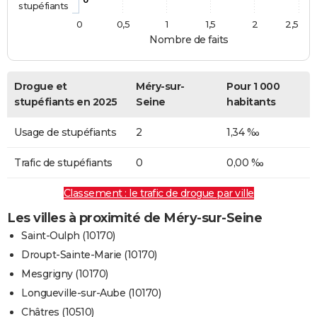
stupéfiants
0
0,5
1
1,5
2
2,5
Nombre de faits
Drogue et
Méry-sur-
Pour 1 000
stupéfiants en 2025
Seine
habitants
Usage de stupéfiants
2
1,34 ‰
Trafic de stupéfiants
0
0,00 ‰
Classement : le trafic de drogue par ville
Les villes à proximité de Méry-sur-Seine
Saint-Oulph (10170)
Droupt-Sainte-Marie (10170)
Mesgrigny (10170)
Longueville-sur-Aube (10170)
Châtres (10510)