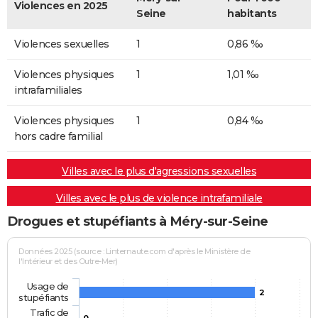
Violences en 2025
Seine
habitants
Violences sexuelles
1
0,86 ‰
Violences physiques
1
1,01 ‰
intrafamiliales
Violences physiques
1
0,84 ‰
hors cadre familial
Villes avec le plus d'agressions sexuelles
Villes avec le plus de violence intrafamiliale
Drogues et stupéfiants à Méry-sur-Seine
Données 2025 (source : Linternaute.com d'après le Ministère de
l'Intérieur et des Outre-Mer)
Usage de
2
stupéfiants
Trafic de
0