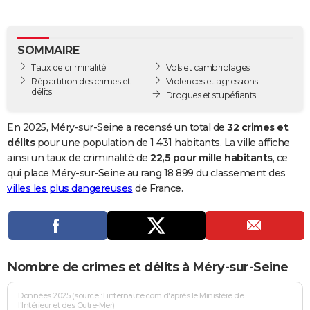
City break
Voyage de noces
Climat
Destinations
Voyage nature
Forum
+
PHOTO
GUIDES D'ACHAT
SOMMAIRE
Taux de criminalité
Vols et cambriolages
BONS PLANS
Répartition des crimes et
Violences et agressions
délits
Drogues et stupéfiants
CARTE DE VOEUX
Carte Bonne année
Carte Pâques
Carte de Noël
Carte Saint-Valentin
Carte d'anniversaire
En 2025, Méry-sur-Seine a recensé un total de
32 crimes et
DICTIONNAIRE
délits
pour une population de 1 431 habitants. La ville affiche
Biographies
Expressions
Dictionnaire
Citations
Proverbes
ainsi un taux de criminalité de
22,5 pour mille habitants
, ce
PROGRAMME TV
qui place Méry-sur-Seine au rang 18 899 du classement des
COPAINS D'AVANT
villes les plus dangereuses
de France.
Se connecter
Collèges
Universités
Service militaire
S'inscrire
Lycées
Primaires
Entreprises
Avis de recherche
AVIS DE DÉCÈS
FORUM
Nombre de crimes et délits à Méry-sur-Seine
Lifestyle
Sport
Television
Cinema
Bricolage
Culture
Auto
Voyage
Données 2025 (source : Linternaute.com d'après le Ministère de
l'Intérieur et des Outre-Mer)