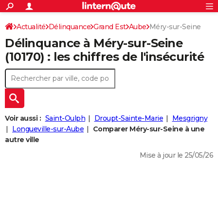
ACTUALITÉS
Connexion
S'inscrire
Actualité
Délinquance
Grand Est
Aube
Méry-sur-Seine
Rechercher
Société
Education
Villes
Politique
Faits Divers
Monde
+
SPORT
Délinquance à
Méry-sur-Seine
Football
Cyclisme
Forum
Coupe du monde 2026
Tennis
Rugby
CULTURE
(10170) : les chiffres de l'insécurité
TNT
Cinéma
Musique
Programme TV
Streaming
Sorties cinéma
+
FINANCE
Impôts
Immobilier
Banque
Crédit
Retraite
Epargne
Risques naturels par ville
Assurance
AUTO
Réserver un essai
Berlines
Forum auto
Essais
Citadines
SUV
+
HIGH-TECH
Voir aussi :
Saint-Oulph
Droupt-Sainte-Marie
Mesgrigny
Meilleur smartphone
Ordinateurs
Guide high-tech
Mobiles
Internet
Jeux vidéo
+
Longueville-sur-Aube
Comparer Méry-sur-Seine à une
BRICOLAGE
autre ville
Aménagement intérieur
Cuisine
Jardinage
+
Forum
Extérieur
Salle de bains
Rangement
WEEK-END
Mise à jour le 25/05/26
Escapades
Expositions
Week-end nature
Guides de France
Patrimoine
Musées
+
LIFESTYLE
Bien-être
Mode
+
Art de vivre
Loisirs
Modes de vie
SANTE
Guide de la santé
Médicaments
+
Alimentation
Maladies
Sommeil
VOYAGE