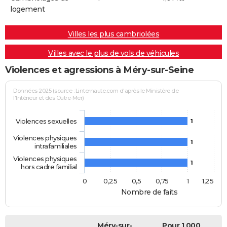
logement
Villes les plus cambriolées
Villes avec le plus de vols de véhicules
Violences et agressions à Méry-sur-Seine
Données 2025 (source : Linternaute.com d'après le Ministère de
l'Intérieur et des Outre-Mer)
Violences sexuelles
1
Violences physiques
1
intrafamiliales
Violences physiques
1
hors cadre familial
0
0,25
0,5
0,75
1
1,25
Nombre de faits
Méry-sur-
Pour 1 000