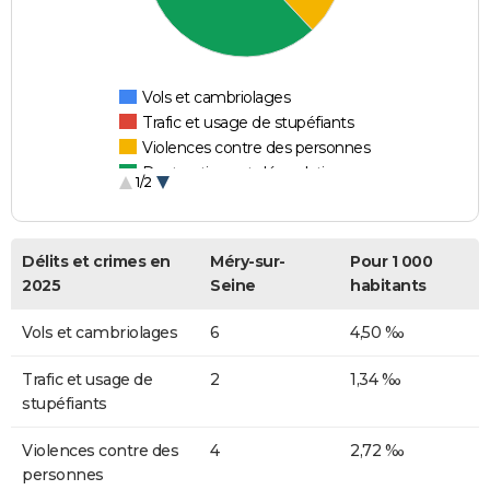
Vols et cambriolages
Trafic et usage de stupéfiants
Violences contre des personnes
Destructions et dégradations
1/2
Escroqueries et fraudes
Délits et crimes en
Méry-sur-
Pour 1 000
2025
Seine
habitants
Vols et cambriolages
6
4,50 ‰
Trafic et usage de
2
1,34 ‰
stupéfiants
Violences contre des
4
2,72 ‰
personnes