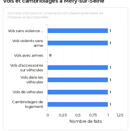
Vols et cambriolages à Méry-sur-Seine
Données 2025 (source : Linternaute.com d'après le Ministère de
l'Intérieur et des Outre-Mer)
Vols sans violence …
1
Vols violents sans
1
arme
Vols avec armes
0
Vols d'accessoires
1
sur véhicules
Vols dans les
1
véhicules
Vols de véhicules
1
Cambriolages de
1
logement
0
0,25
0,5
0,75
1
1,25
Nombre de faits