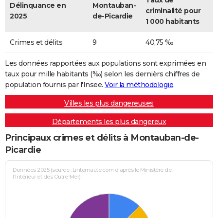
Taux de
Délinquance en
Montauban-
criminalité pour
2025
de-Picardie
1 000 habitants
Crimes et délits
9
40,75 ‰
Les données rapportées aux populations sont exprimées en
taux pour mille habitants (‰) selon les dernièrs chiffres de
population fournis par l'Insee.
Voir la méthodologie
.
Villes les plus dangereuses
Départements les plus dangereux
Principaux crimes et délits à Montauban-de-
Picardie
Données 2025 (source : Linternaute.com d'après le Ministère de
l'Intérieur et des Outre-Mer)