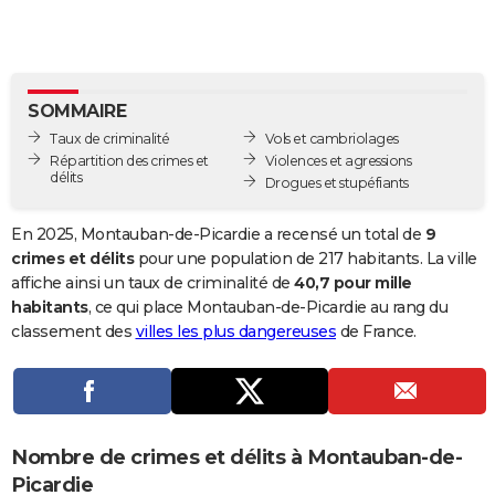
City break
Voyage de noces
Climat
Destinations
Voyage nature
Forum
+
PHOTO
GUIDES D'ACHAT
SOMMAIRE
BONS PLANS
Taux de criminalité
Vols et cambriolages
CARTE DE VOEUX
Répartition des crimes et
Violences et agressions
délits
Drogues et stupéfiants
Carte Bonne année
Carte Pâques
Carte de Noël
Carte Saint-Valentin
Carte d'anniversaire
DICTIONNAIRE
En 2025, Montauban-de-Picardie a recensé un total de
9
Biographies
Expressions
Dictionnaire
Citations
Proverbes
PROGRAMME TV
crimes et délits
pour une population de 217 habitants. La ville
affiche ainsi un taux de criminalité de
40,7 pour mille
COPAINS D'AVANT
habitants
, ce qui place Montauban-de-Picardie au rang du
classement des
villes les plus dangereuses
de France.
Se connecter
Collèges
Universités
Service militaire
S'inscrire
Lycées
Primaires
Entreprises
Avis de recherche
AVIS DE DÉCÈS
FORUM
Lifestyle
Sport
Television
Cinema
Bricolage
Culture
Auto
Voyage
Nombre de crimes et délits à Montauban-de-
Picardie