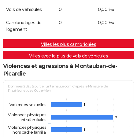
Vols de véhicules
0
0,00 ‰
Cambriolages de
0
0,00 ‰
logement
Villes les plus cambriolées
Villes avec le plus de vols de véhicules
Violences et agressions à Montauban-de-
Picardie
Données 2025 (source : Linternaute.com d'après le Ministère de
l'Intérieur et des Outre-Mer)
Violences sexuelles
1
Violences physiques
2
intrafamiliales
Violences physiques
1
hors cadre familial