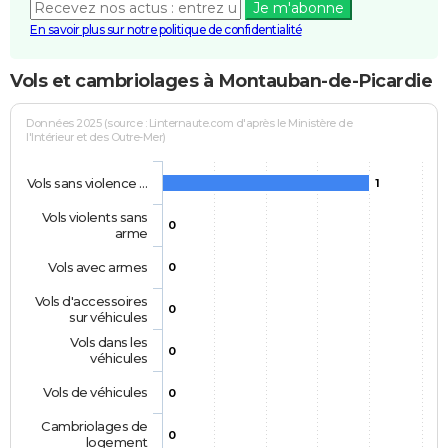
Je m'abonne
En savoir plus sur notre politique de confidentialité
Vols et cambriolages à Montauban-de-Picardie
Données 2025 (source : Linternaute.com d'après le Ministère de
l'Intérieur et des Outre-Mer)
Vols sans violence …
1
Vols violents sans
0
arme
Vols avec armes
0
Vols d'accessoires
0
sur véhicules
Vols dans les
0
véhicules
Vols de véhicules
0
Cambriolages de
0
logement