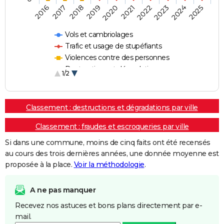
2018
2023
2019
2024
2020
2025
2016
2021
2017
2022
Vols et cambriolages
Trafic et usage de stupéfiants
Violences contre des personnes
Destructions et dégradations
1/2
Escroqueries et fraudes
Classement : destructions et dégradations par ville
Classement : fraudes et escroqueries par ville
Si dans une commune, moins de cinq faits ont été recensés
au cours des trois dernières années, une donnée moyenne est
proposée à la place.
Voir la méthodologie
.
A ne pas manquer
Recevez nos astuces et bons plans directement par e-
mail.