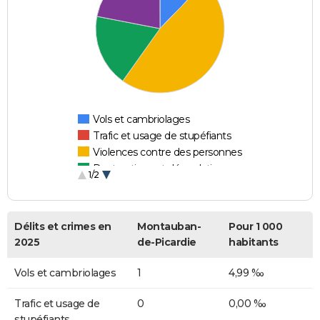
Vols et cambriolages
Trafic et usage de stupéfiants
Violences contre des personnes
Destructions et dégradations
1/2
Escroqueries et fraudes
Délits et crimes en
Montauban-
Pour 1 000
2025
de-Picardie
habitants
Vols et cambriolages
1
4,99 ‰
Trafic et usage de
0
0,00 ‰
stupéfiants