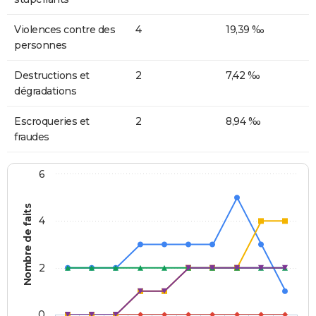
Violences contre des
4
19,39 ‰
personnes
Destructions et
2
7,42 ‰
dégradations
Escroqueries et
2
8,94 ‰
fraudes
6
Nombre de faits
4
2
0