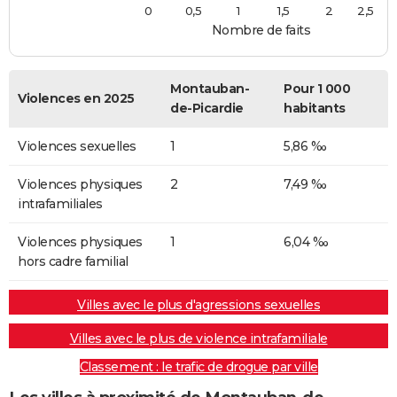
0
0,5
1
1,5
2
2,5
Nombre de faits
Montauban-
Pour 1 000
Violences en 2025
de-Picardie
habitants
Violences sexuelles
1
5,86 ‰
Violences physiques
2
7,49 ‰
intrafamiliales
Violences physiques
1
6,04 ‰
hors cadre familial
Villes avec le plus d'agressions sexuelles
Villes avec le plus de violence intrafamiliale
Classement : le trafic de drogue par ville