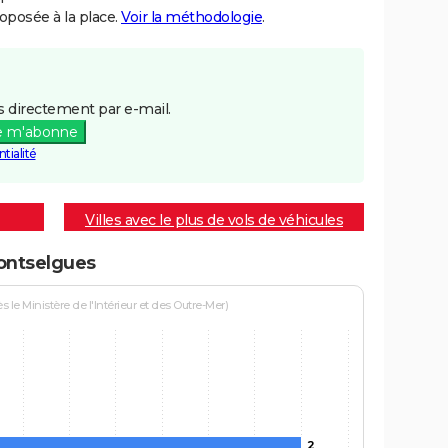
posée à la place.
Voir la méthodologie
.
 directement par e-mail.
e m'abonne
tialité
Villes avec le plus de vols de véhicules
Montselgues
le Ministère de l'Intérieur et des Outre-Mer)
2