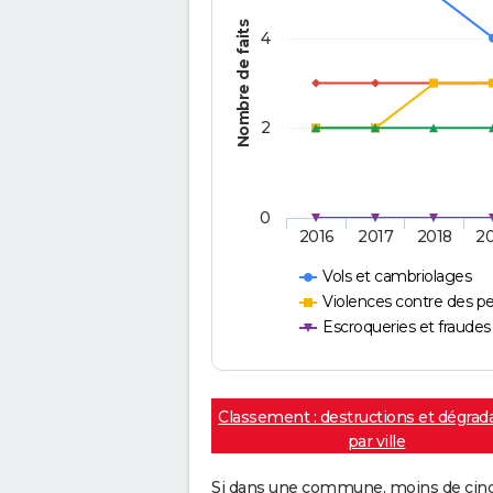
Nombre de faits
4
2
0
2016
2017
2018
2
Vols et cambriolages
Violences contre des p
Escroqueries et fraudes
Classement : destructions et dégrad
par ville
Si dans une commune, moins de cinq f