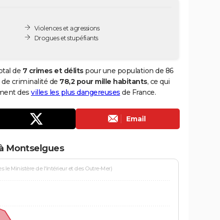
Violences et agressions
Drogues et stupéfiants
otal de
7 crimes et délits
pour une population de 86
x de criminalité de
78,2 pour mille habitants
, ce qui
ement des
villes les plus dangereuses
de France.
Email
 à Montselgues
le Ministère de l'Intérieur et des Outre-Mer)