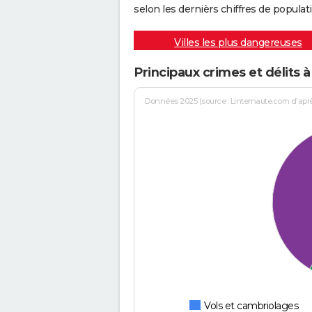
selon les dernièrs chiffres de populati
Villes les plus dangereuses
Principaux crimes et délits
Données 2025 (source : Linternaute.com d'après 
Vols et cambriolages