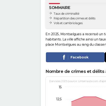
SOMMAIRE
Taux de criminalité
Répartition des crimes et délits
Vols et cambriolages
En 2025, Montselgues a recensé un t
habitants. La ville affiche ainsi un tau
place Montselgues au rang du class
Facebook
Nombre de crimes et délits
Données 2025 (source : Linternaute.com d'après 
15
12,5