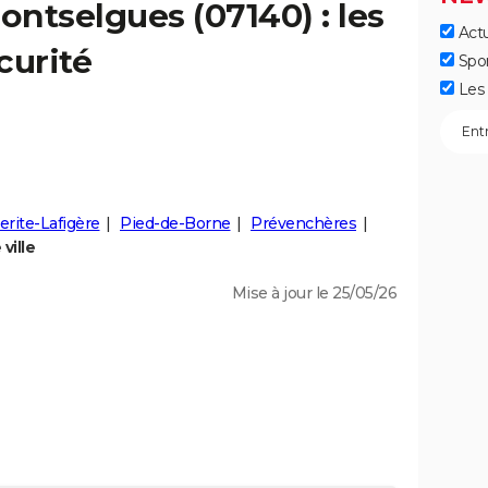
ontselgues
(07140) : les
Actu
curité
Spo
Les 
rite-Lafigère
Pied-de-Borne
Prévenchères
ville
Mise à jour le 25/05/26