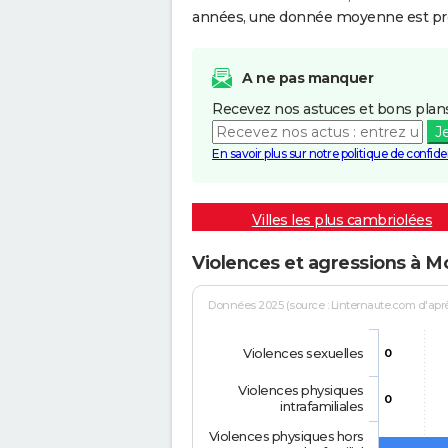
années, une donnée moyenne est pro
A ne pas manquer
Recevez nos astuces et bons plans
J
En savoir plus sur notre politique de confiden
Villes les plus cambriolées
Violences et agressions à 
Données 2025 (source : Linternaute.com d'après 
Violences sexuelles
0
Violences physiques
0
intrafamiliales
Violences physiques hors