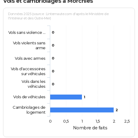
Vols et cambriolages à Morchies
Données 2025 (source : Linternaute.com d'après le Ministère de
l'Intérieur et des Outre-Mer)
Vols sans violence …
0
Vols violents sans
0
arme
Vols avec armes
0
Vols d'accessoires
0
sur véhicules
Vols dans les
0
véhicules
Vols de véhicules
1
Cambriolages de
2
logement
0
0,5
1
1,5
2
2,5
Nombre de faits