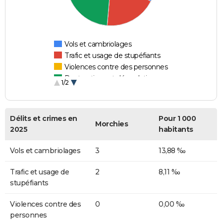
Vols et cambriolages
Trafic et usage de stupéfiants
Violences contre des personnes
Destructions et dégradations
1/2
Escroqueries et fraudes
Délits et crimes en
Pour 1 000
Morchies
2025
habitants
Vols et cambriolages
3
13,88 ‰
Trafic et usage de
2
8,11 ‰
stupéfiants
Violences contre des
0
0,00 ‰
personnes