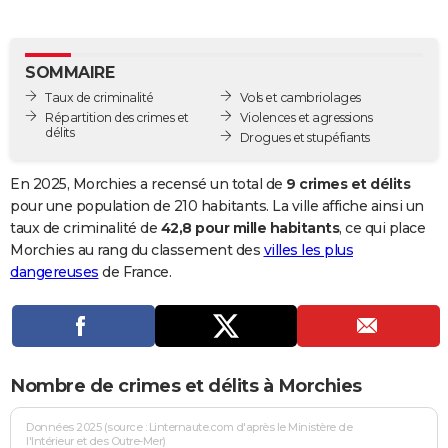
City break
Voyage de noces
Climat
Destinations
Voyage nature
Forum
+
PHOTO
GUIDES D'ACHAT
SOMMAIRE
Taux de criminalité
Vols et cambriolages
BONS PLANS
Répartition des crimes et
Violences et agressions
délits
Drogues et stupéfiants
CARTE DE VOEUX
Carte Bonne année
Carte Pâques
Carte de Noël
Carte Saint-Valentin
Carte d'anniversaire
En 2025, Morchies a recensé un total de
9 crimes et délits
DICTIONNAIRE
pour une population de 210 habitants. La ville affiche ainsi un
Biographies
Expressions
Dictionnaire
Citations
Proverbes
taux de criminalité de
42,8 pour mille habitants
, ce qui place
PROGRAMME TV
Morchies au rang du classement des
villes les plus
COPAINS D'AVANT
dangereuses
de France.
Se connecter
Collèges
Universités
Service militaire
S'inscrire
Lycées
Primaires
Entreprises
Avis de recherche
AVIS DE DÉCÈS
FORUM
Nombre de crimes et délits à Morchies
Lifestyle
Sport
Television
Cinema
Bricolage
Culture
Auto
Voyage
Données 2025 (source : Linternaute.com d'après le Ministère de
l'Intérieur et des Outre-Mer)