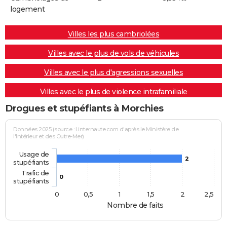
logement
Villes les plus cambriolées
Villes avec le plus de vols de véhicules
Villes avec le plus d'agressions sexuelles
Villes avec le plus de violence intrafamiliale
Drogues et stupéfiants à Morchies
Données 2025 (source : Linternaute.com d'après le Ministère de
l'Intérieur et des Outre-Mer)
Usage de
2
stupéfiants
Trafic de
0
stupéfiants
0
0,5
1
1,5
2
2,5
Nombre de faits