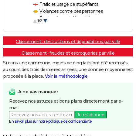
Trafic et usage de stupéfiants
Violences contre des personnes
Destructions et dégradations
1/2
Escroqueries et fraudes
Classement : destructions et dégradations par ville
Classement : fraudes et escroqueries par ville
Si dans une commune, moins de cinq faits ont été recensés
au cours des trois dernières années, une donnée moyenne est
proposée à la place.
Voir la méthodologie
.
A ne pas manquer
Recevez nos astuces et bons plans directement par e-
mail.
Je m'abonne
En savoir plus sur notre politique de confidentialité