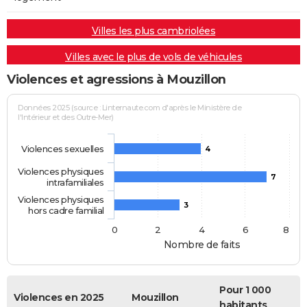
Villes les plus cambriolées
Villes avec le plus de vols de véhicules
Violences et agressions à Mouzillon
Données 2025 (source : Linternaute.com d'après le Ministère de
l'Intérieur et des Outre-Mer)
Violences sexuelles
4
Violences physiques
7
intrafamiliales
Violences physiques
3
hors cadre familial
0
2
4
6
8
Nombre de faits
Pour 1 000
Violences en 2025
Mouzillon
habitants