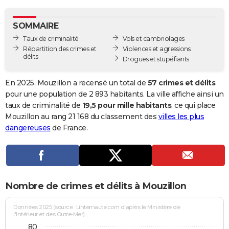
City break
Voyage de noces
Climat
Destinations
Voyage nature
Forum
+
PHOTO
SOMMAIRE
GUIDES D'ACHAT
Taux de criminalité
Vols et cambriolages
Répartition des crimes et
Violences et agressions
BONS PLANS
délits
Drogues et stupéfiants
CARTE DE VOEUX
En 2025, Mouzillon a recensé un total de
57 crimes et délits
Carte Bonne année
Carte Pâques
Carte de Noël
Carte Saint-Valentin
Carte d'anniversaire
pour une population de 2 893 habitants. La ville affiche ainsi un
DICTIONNAIRE
taux de criminalité de
19,5 pour mille habitants
, ce qui place
Biographies
Expressions
Dictionnaire
Citations
Proverbes
Mouzillon au rang 21 168 du classement des
villes les plus
PROGRAMME TV
dangereuses
de France.
COPAINS D'AVANT
Se connecter
Collèges
Universités
Service militaire
S'inscrire
Lycées
Primaires
Entreprises
Avis de recherche
AVIS DE DÉCÈS
FORUM
Nombre de crimes et délits à Mouzillon
Lifestyle
Sport
Television
Cinema
Bricolage
Culture
Auto
Voyage
Données 2025 (source : Linternaute.com d'après le Ministère de
l'Intérieur et des Outre-Mer)
80