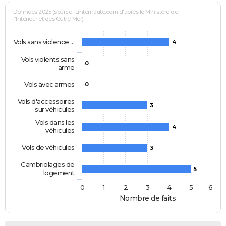
Données 2025 (source : Linternaute.com d'après le Ministère de
l'Intérieur et des Outre-Mer)
Vols sans violence …
4
Vols violents sans
0
arme
Vols avec armes
0
Vols d'accessoires
3
sur véhicules
Vols dans les
4
véhicules
Vols de véhicules
3
Cambriolages de
5
logement
0
1
2
3
4
5
6
Nombre de faits