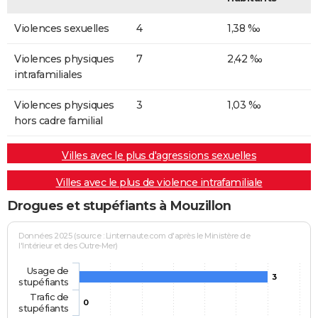
Violences sexuelles
4
1,38 ‰
Violences physiques
7
2,42 ‰
intrafamiliales
Violences physiques
3
1,03 ‰
hors cadre familial
Villes avec le plus d'agressions sexuelles
Villes avec le plus de violence intrafamiliale
Drogues et stupéfiants à Mouzillon
Données 2025 (source : Linternaute.com d'après le Ministère de
l'Intérieur et des Outre-Mer)
Usage de
3
stupéfiants
Trafic de
0
stupéfiants