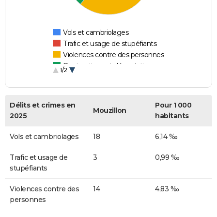
Vols et cambriolages
Trafic et usage de stupéfiants
Violences contre des personnes
Destructions et dégradations
1/2
Escroqueries et fraudes
Délits et crimes en
Pour 1 000
Mouzillon
2025
habitants
Vols et cambriolages
18
6,14 ‰
Trafic et usage de
3
0,99 ‰
stupéfiants
Violences contre des
14
4,83 ‰
personnes