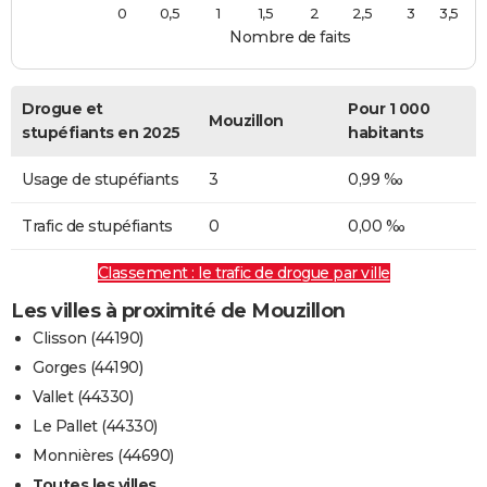
0
0,5
1
1,5
2
2,5
3
3,5
Nombre de faits
Drogue et
Pour 1 000
Mouzillon
stupéfiants en 2025
habitants
Usage de stupéfiants
3
0,99 ‰
Trafic de stupéfiants
0
0,00 ‰
Classement : le trafic de drogue par ville
Les villes à proximité de Mouzillon
Clisson (44190)
Gorges (44190)
Vallet (44330)
Le Pallet (44330)
Monnières (44690)
Toutes les villes