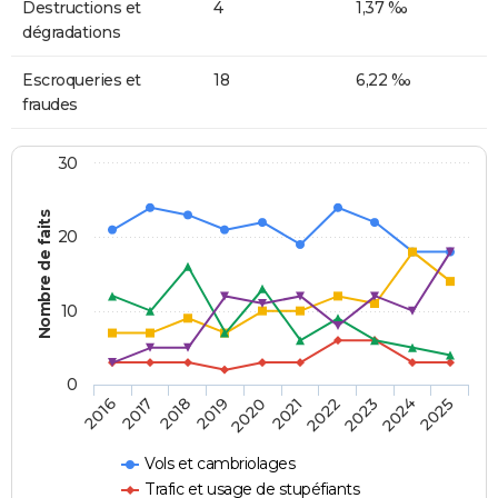
Destructions et
4
1,37 ‰
dégradations
Escroqueries et
18
6,22 ‰
fraudes
30
Nombre de faits
20
10
0
2018
2023
2017
2022
2016
2021
2020
2025
2019
2024
Vols et cambriolages
Trafic et usage de stupéfiants