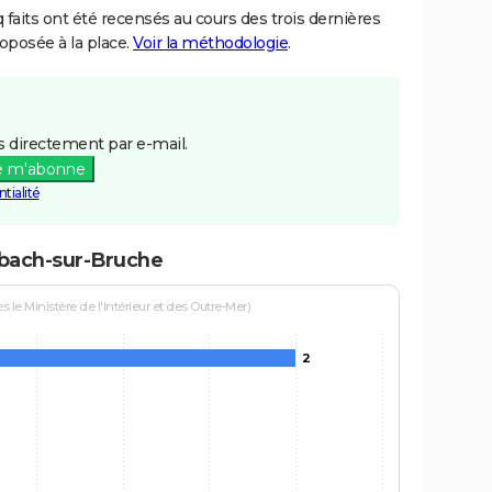
aits ont été recensés au cours des trois dernières
posée à la place.
Voir la méthodologie
.
 directement par e-mail.
e m'abonne
tialité
lbach-sur-Bruche
le Ministère de l'Intérieur et des Outre-Mer)
2