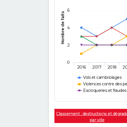
6
Nombre de faits
4
2
0
2016
2017
2018
2
Vols et cambriolages
Violences contre des p
Escroqueries et fraudes
Classement : destructions et dégrad
par ville