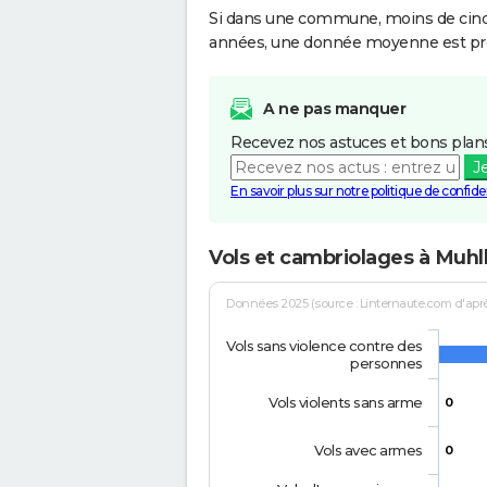
Si dans une commune, moins de cinq f
années, une donnée moyenne est pro
A ne pas manquer
Recevez nos astuces et bons plans
J
En savoir plus sur notre politique de confiden
Vols et cambriolages à Muh
Données 2025 (source : Linternaute.com d'après 
Vols sans violence contre des
personnes
Vols violents sans arme
0
Vols avec armes
0