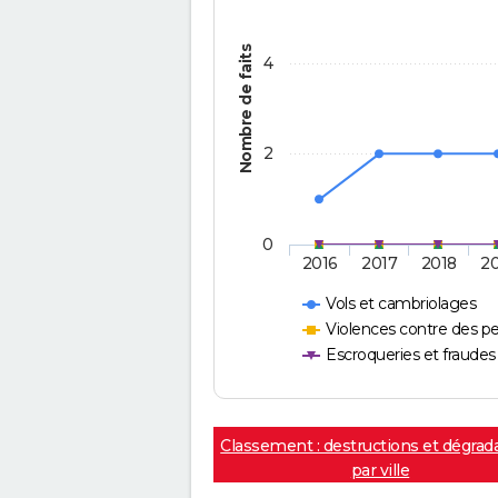
Nombre de faits
4
2
0
2016
2017
2018
2
Vols et cambriolages
Violences contre des p
Escroqueries et fraudes
Classement : destructions et dégrad
par ville