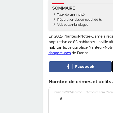
SOMMAIRE
Taux de criminalité
Répartition des crimes et délits
Vols et cambriolages
En 2025, Nanteuil-Notre-Dame a rece
population de 86 habitants. La ville af
habitants
, ce qui place Nanteuil-N
dangereuses
de France.
Facebook
Nombre de crimes et délits
Données 2025 (source : Linternaute.com d'après 
8