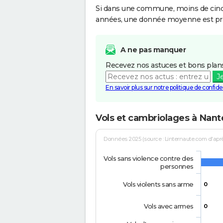
Si dans une commune, moins de cinq f
années, une donnée moyenne est pro
A ne pas manquer
Recevez nos astuces et bons plans
J
En savoir plus sur notre politique de confiden
Vols et cambriolages à Nan
Données 2025 (source : Linternaute.com d'après 
Vols sans violence contre des
personnes
Vols violents sans arme
0
Vols avec armes
0