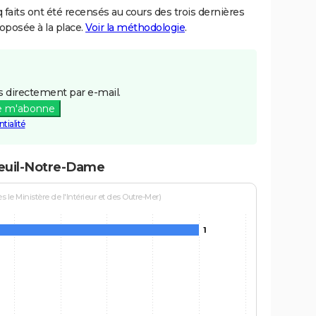
aits ont été recensés au cours des trois dernières
posée à la place.
Voir la méthodologie
.
 directement par e-mail.
e m'abonne
tialité
teuil-Notre-Dame
le Ministère de l'Intérieur et des Outre-Mer)
1