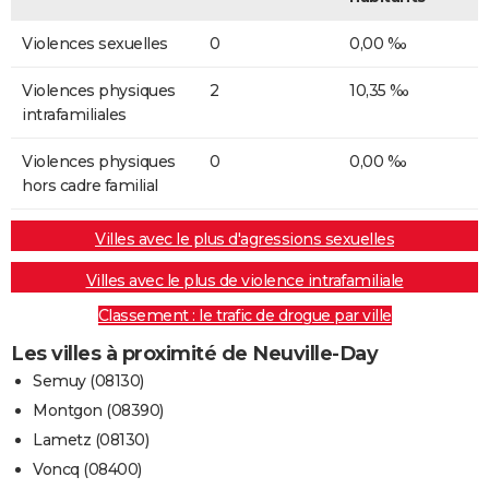
Violences sexuelles
0
0,00 ‰
Violences physiques
2
10,35 ‰
intrafamiliales
Violences physiques
0
0,00 ‰
hors cadre familial
Villes avec le plus d'agressions sexuelles
Villes avec le plus de violence intrafamiliale
Classement : le trafic de drogue par ville
Les villes à proximité de Neuville-Day
Semuy (08130)
Montgon (08390)
Lametz (08130)
Voncq (08400)