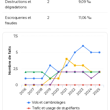
Destructions et
2
9,09 ‰
dégradations
Escroqueries et
2
11,06 ‰
fraudes
7,5
Nombre de faits
5
2,5
0
2018
2023
2020
2025
2017
2022
2019
2024
2016
2021
Vols et cambriolages
Trafic et usage de stupéfiants