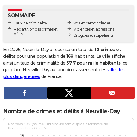
City break
Voyage de noces
Climat
Destinations
Voyage nature
Forum
+
PHOTO
SOMMAIRE
GUIDES D'ACHAT
Taux de criminalité
Vols et cambriolages
Répartition des crimes et
Violences et agressions
BONS PLANS
délits
Drogues et stupéfiants
CARTE DE VOEUX
En 2025, Neuville-Day a recensé un total de
10 crimes et
Carte Bonne année
Carte Pâques
Carte de Noël
Carte Saint-Valentin
Carte d'anniversaire
délits
pour une population de 168 habitants. La ville affiche
DICTIONNAIRE
ainsi un taux de criminalité de
57,7 pour mille habitants
, ce
Biographies
Expressions
Dictionnaire
Citations
Proverbes
qui place Neuville-Day au rang du classement des
villes les
PROGRAMME TV
plus dangereuses
de France.
COPAINS D'AVANT
Se connecter
Collèges
Universités
Service militaire
S'inscrire
Lycées
Primaires
Entreprises
Avis de recherche
AVIS DE DÉCÈS
FORUM
Nombre de crimes et délits à Neuville-Day
Lifestyle
Sport
Television
Cinema
Bricolage
Culture
Auto
Voyage
Données 2025 (source : Linternaute.com d'après le Ministère de
l'Intérieur et des Outre-Mer)
15