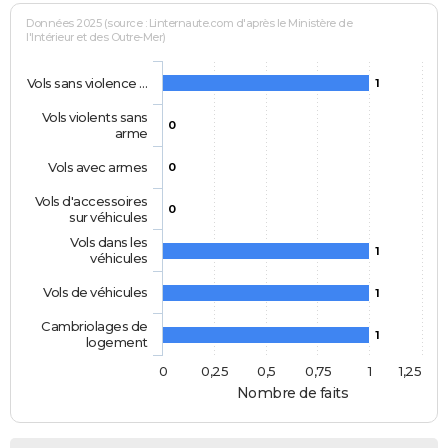
Données 2025 (source : Linternaute.com d'après le Ministère de
l'Intérieur et des Outre-Mer)
Vols sans violence …
1
Vols violents sans
0
arme
Vols avec armes
0
Vols d'accessoires
0
sur véhicules
Vols dans les
1
véhicules
Vols de véhicules
1
Cambriolages de
1
logement
0
0,25
0,5
0,75
1
1,25
Nombre de faits