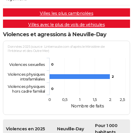
Villes les plus cambriolées
Villes avec le plus de vols de véhicules
Violences et agressions à Neuville-Day
Données 2025 (source : Linternaute.com d'après le Ministère de
l'Intérieur et des Outre-Mer)
Violences sexuelles
0
Violences physiques
2
intrafamiliales
Violences physiques
0
hors cadre familial
0
0,5
1
1,5
2
2,5
Nombre de faits
Pour 1 000
Violences en 2025
Neuville-Day
habitants