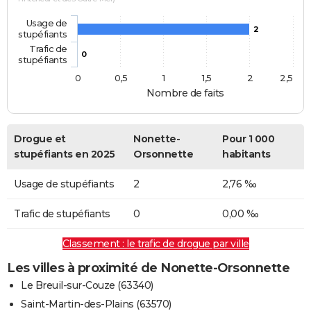
Usage de
2
stupéfiants
Trafic de
0
stupéfiants
0
0,5
1
1,5
2
2,5
Nombre de faits
Drogue et
Nonette-
Pour 1 000
stupéfiants en 2025
Orsonnette
habitants
Usage de stupéfiants
2
2,76 ‰
Trafic de stupéfiants
0
0,00 ‰
Classement : le trafic de drogue par ville
Les villes à proximité de Nonette-Orsonnette
Le Breuil-sur-Couze (63340)
Saint-Martin-des-Plains (63570)