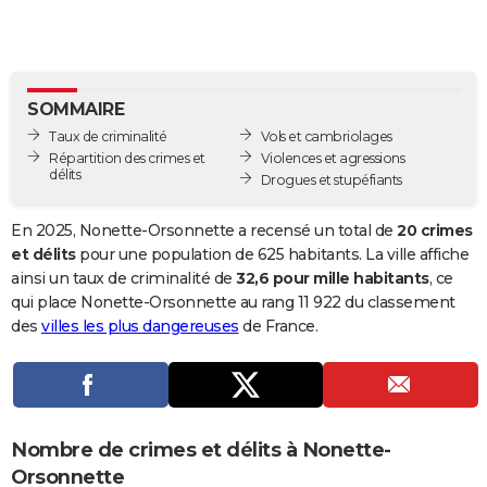
City break
Voyage de noces
Climat
Destinations
Voyage nature
Forum
+
PHOTO
GUIDES D'ACHAT
SOMMAIRE
BONS PLANS
Taux de criminalité
Vols et cambriolages
CARTE DE VOEUX
Répartition des crimes et
Violences et agressions
délits
Drogues et stupéfiants
Carte Bonne année
Carte Pâques
Carte de Noël
Carte Saint-Valentin
Carte d'anniversaire
DICTIONNAIRE
En 2025, Nonette-Orsonnette a recensé un total de
20 crimes
Biographies
Expressions
Dictionnaire
Citations
Proverbes
PROGRAMME TV
et délits
pour une population de 625 habitants. La ville affiche
ainsi un taux de criminalité de
32,6 pour mille habitants
, ce
COPAINS D'AVANT
qui place Nonette-Orsonnette au rang 11 922 du classement
des
villes les plus dangereuses
de France.
Se connecter
Collèges
Universités
Service militaire
S'inscrire
Lycées
Primaires
Entreprises
Avis de recherche
AVIS DE DÉCÈS
FORUM
Lifestyle
Sport
Television
Cinema
Bricolage
Culture
Auto
Voyage
Nombre de crimes et délits à Nonette-
Orsonnette