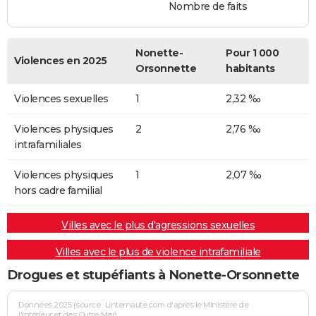
Nombre de faits
Nonette-
Pour 1 000
Violences en 2025
Orsonnette
habitants
Violences sexuelles
1
2,32 ‰
Violences physiques
2
2,76 ‰
intrafamiliales
Violences physiques
1
2,07 ‰
hors cadre familial
Villes avec le plus d'agressions sexuelles
Villes avec le plus de violence intrafamiliale
Drogues et stupéfiants à Nonette-Orsonnette
Données 2025 (source : Linternaute.com d'après le Ministère de
l'Intérieur et des Outre-Mer)