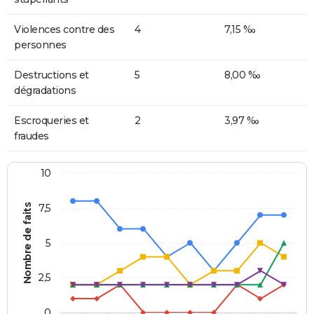
Violences contre des
4
7,15 ‰
personnes
Destructions et
5
8,00 ‰
dégradations
Escroqueries et
2
3,97 ‰
fraudes
10
Nombre de faits
7,5
5
2,5
0