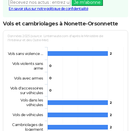
Je m'abonne
En savoir plus sur notre politique de confidentialité
Vols et cambriolages à Nonette-Orsonnette
Données 2025 (source : Linternaute.com d'après le Ministère de
l'Intérieur et des Outre-Mer)
Vols sans violence …
2
Vols violents sans
0
arme
Vols avec armes
0
Vols d'accessoires
0
sur véhicules
Vols dans les
2
véhicules
Vols de véhicules
2
Cambriolages de
2
logement