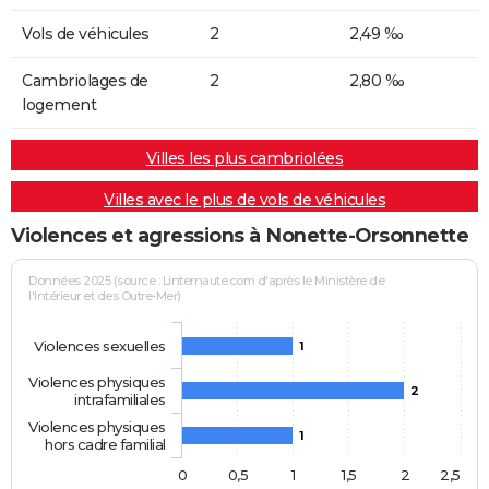
Vols de véhicules
2
2,49 ‰
Cambriolages de
2
2,80 ‰
logement
Villes les plus cambriolées
Villes avec le plus de vols de véhicules
Violences et agressions à Nonette-Orsonnette
Données 2025 (source : Linternaute.com d'après le Ministère de
l'Intérieur et des Outre-Mer)
Violences sexuelles
1
Violences physiques
2
intrafamiliales
Violences physiques
1
hors cadre familial
0
0,5
1
1,5
2
2,5