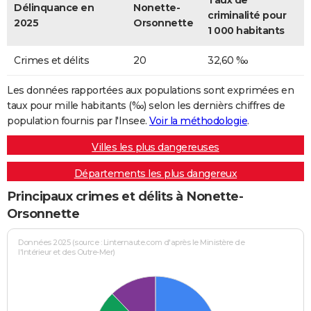
Taux de
Délinquance en
Nonette-
criminalité pour
2025
Orsonnette
1 000 habitants
Crimes et délits
20
32,60 ‰
Les données rapportées aux populations sont exprimées en
taux pour mille habitants (‰) selon les dernièrs chiffres de
population fournis par l'Insee.
Voir la méthodologie
.
Villes les plus dangereuses
Départements les plus dangereux
Principaux crimes et délits à Nonette-
Orsonnette
Données 2025 (source : Linternaute.com d'après le Ministère de
l'Intérieur et des Outre-Mer)