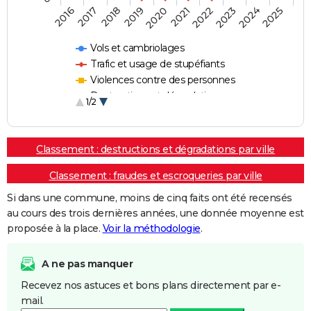
2018
2023
2020
2025
2017
2022
2019
2024
2016
2021
Vols et cambriolages
Trafic et usage de stupéfiants
Violences contre des personnes
Destructions et dégradations
1/2
Escroqueries et fraudes
Classement : destructions et dégradations par ville
Classement : fraudes et escroqueries par ville
Si dans une commune, moins de cinq faits ont été recensés
au cours des trois dernières années, une donnée moyenne est
proposée à la place.
Voir la méthodologie
.
A ne pas manquer
Recevez nos astuces et bons plans directement par e-
mail.