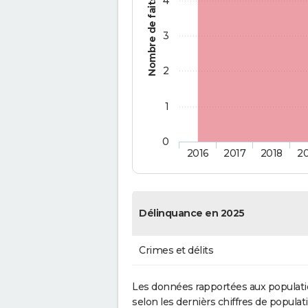
4
Nombre de faits
3
2
1
0
2016
2017
2018
2
Délinquance en 2025
Crimes et délits
Les données rapportées aux populati
selon les dernièrs chiffres de populati