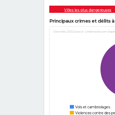
Villes les plus dangereuses
Principaux crimes et délits 
Données 2025 (source : Linternaute.com d'après 
Vols et cambriolages
Violences contre des p