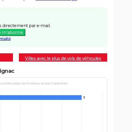
 directement par e-mail.
e m'abonne
tialité
Villes avec le plus de vols de véhicules
rignac
le Ministère de l'Intérieur et des Outre-Mer)
1