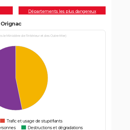
Départements les plus dangereux
à Orignac
le Ministère de l'Intérieur et des Outre-Mer)
Trafic et usage de stupéfiants
ersonnes
Destructions et dégradations