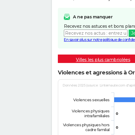
A ne pas manquer
Recevez nos astuces et bons plans
J
En savoir plus sur notre politique de confiden
Villes les plus cambriolées
Violences et agressions à O
Données 2025 (source : Linternaute.com d'après 
Violences sexuelles
Violences physiques
0
intrafamiliales
Violences physiques hors
0
cadre familial