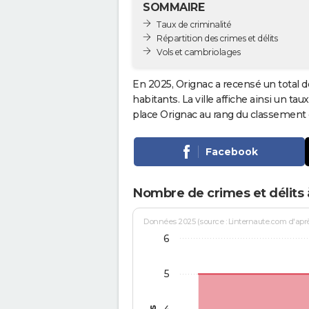
SOMMAIRE
Taux de criminalité
Répartition des crimes et délits
Vols et cambriolages
En 2025, Orignac a recensé un total 
habitants. La ville affiche ainsi un tau
place Orignac au rang du classement
Facebook
Nombre de crimes et délits 
Données 2025 (source : Linternaute.com d'après 
6
5