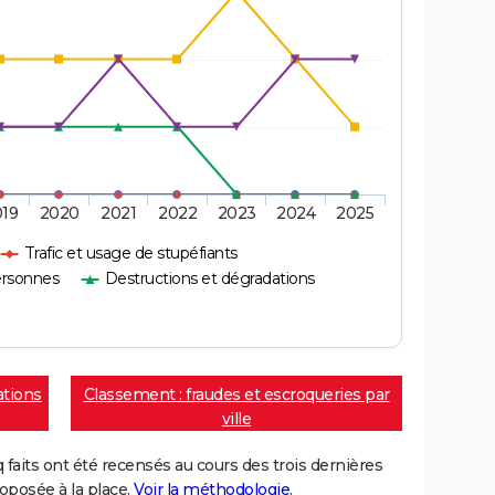
019
2020
2021
2022
2023
2024
2025
Trafic et usage de stupéfiants
ersonnes
Destructions et dégradations
ations
Classement : fraudes et escroqueries par
ville
aits ont été recensés au cours des trois dernières
posée à la place.
Voir la méthodologie
.