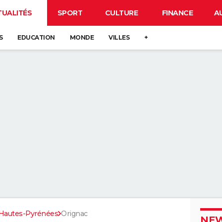
TUALITÉS
SPORT
CULTURE
FINANCE
A
S
EDUCATION
MONDE
VILLES
+
Hautes-Pyrénées
Orignac
NEW