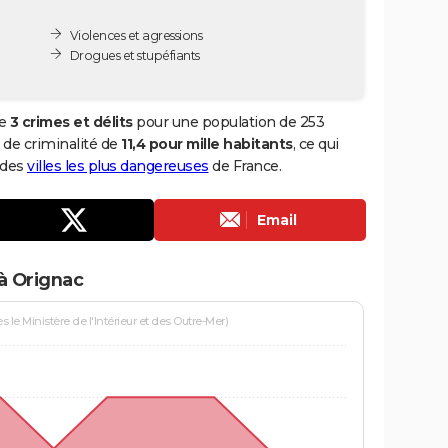
Violences et agressions
Drogues et stupéfiants
de
3 crimes et délits
pour une population de 253
x de criminalité de
11,4 pour mille habitants
, ce qui
 des
villes les plus dangereuses
de France.
Email
à Orignac
le Ministère de l'Intérieur et des Outre-Mer)