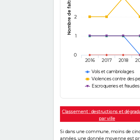
Nombre de faits
2
1
0
2016
2017
2018
2
Vols et cambriolages
Violences contre des p
Escroqueries et fraudes
Classement : destructions et dégrad
par ville
Si dans une commune, moins de cinq f
années, une donnée moyenne est pro