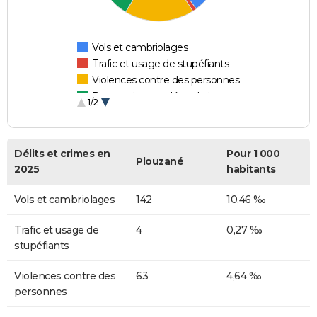
Vols et cambriolages
Trafic et usage de stupéfiants
Violences contre des personnes
Destructions et dégradations
1/2
Escroqueries et fraudes
Délits et crimes en
Pour 1 000
Plouzané
2025
habitants
Vols et cambriolages
142
10,46 ‰
Trafic et usage de
4
0,27 ‰
stupéfiants
Violences contre des
63
4,64 ‰
personnes