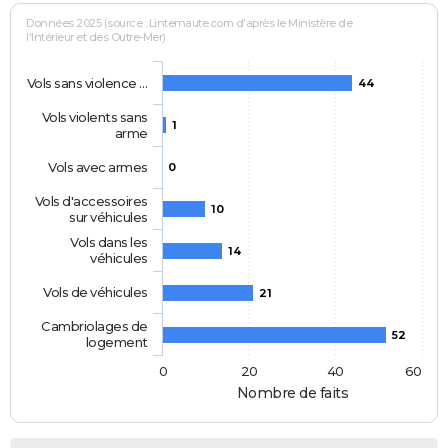
Données 2025 (source : Linternaute.com d'après le Ministère de
l'Intérieur et des Outre-Mer)
Vols sans violence …
44
Vols violents sans
1
arme
Vols avec armes
0
Vols d'accessoires
10
sur véhicules
Vols dans les
14
véhicules
Vols de véhicules
21
Cambriolages de
52
logement
0
20
40
60
Nombre de faits