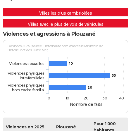
Villes les plus cambriolées
Villes avec le plus de vols de véhicules
Violences et agressions à Plouzané
Données 2025 (source : Linternaute.com d'après le Ministère de
l'Intérieur et des Outre-Mer)
Violences sexuelles
10
Violences physiques
33
intrafamiliales
Violences physiques
20
hors cadre familial
0
10
20
30
40
Nombre de faits
Pour 1 000
Violences en 2025
Plouzané
habitants