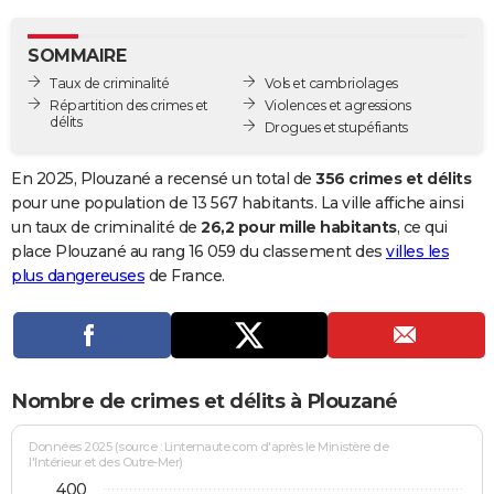
City break
Voyage de noces
Climat
Destinations
Voyage nature
Forum
+
PHOTO
SOMMAIRE
GUIDES D'ACHAT
Taux de criminalité
Vols et cambriolages
Répartition des crimes et
Violences et agressions
BONS PLANS
délits
Drogues et stupéfiants
CARTE DE VOEUX
En 2025, Plouzané a recensé un total de
356 crimes et délits
Carte Bonne année
Carte Pâques
Carte de Noël
Carte Saint-Valentin
Carte d'anniversaire
pour une population de 13 567 habitants. La ville affiche ainsi
DICTIONNAIRE
un taux de criminalité de
26,2 pour mille habitants
, ce qui
Biographies
Expressions
Dictionnaire
Citations
Proverbes
place Plouzané au rang 16 059 du classement des
villes les
PROGRAMME TV
plus dangereuses
de France.
COPAINS D'AVANT
Se connecter
Collèges
Universités
Service militaire
S'inscrire
Lycées
Primaires
Entreprises
Avis de recherche
AVIS DE DÉCÈS
FORUM
Nombre de crimes et délits à Plouzané
Lifestyle
Sport
Television
Cinema
Bricolage
Culture
Auto
Voyage
Données 2025 (source : Linternaute.com d'après le Ministère de
l'Intérieur et des Outre-Mer)
400