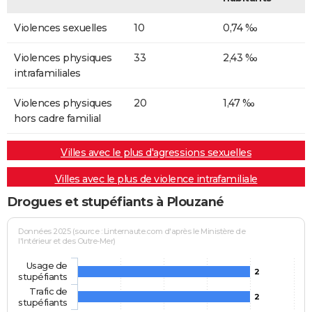
Violences sexuelles
10
0,74 ‰
Violences physiques
33
2,43 ‰
intrafamiliales
Violences physiques
20
1,47 ‰
hors cadre familial
Villes avec le plus d'agressions sexuelles
Villes avec le plus de violence intrafamiliale
Drogues et stupéfiants à Plouzané
Données 2025 (source : Linternaute.com d'après le Ministère de
l'Intérieur et des Outre-Mer)
Usage de
2
stupéfiants
Trafic de
2
stupéfiants