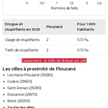
0
0,5
1
1,5
2
2,5
Nombre de faits
Drogue et
Pour 1 000
Plouzané
stupéfiants en 2025
habitants
Usage de stupéfiants
2
0,13 ‰
Trafic de stupéfiants
2
0,13 ‰
Classement : le trafic de drogue par ville
Les villes à proximité de Plouzané
Locmaria-Plouzané (29280)
Guilers (29820)
Saint-Renan (29290)
Roscanvel (29570)
Brest (29200)
Toutes les villes