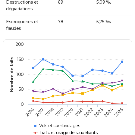
Destructions et
69
5,09 ‰
dégradations
Escroqueries et
78
5,75 ‰
fraudes
200
Nombre de faits
150
100
50
0
2018
2023
2019
2024
2020
2025
2016
2021
2017
2022
Vols et cambriolages
Trafic et usage de stupéfiants