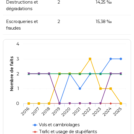
Destructions et
2
14,25 ‰
dégradations
Escroqueries et
2
15,38 ‰
fraudes
4
Nombre de faits
3
2
1
0
2018
2023
2019
2024
2020
2025
2016
2021
2017
2022
Vols et cambriolages
Trafic et usage de stupéfiants