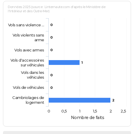
Données 2025 (source : Linternaute.com d'après le Ministère de
l'Intérieur et des Outre-Mer)
Vols sans violence …
0
Vols violents sans
0
arme
Vols avec armes
0
Vols d'accessoires
1
sur véhicules
Vols dans les
0
véhicules
Vols de véhicules
0
Cambriolages de
2
logement
0
0,5
1
1,5
2
2,5
Nombre de faits