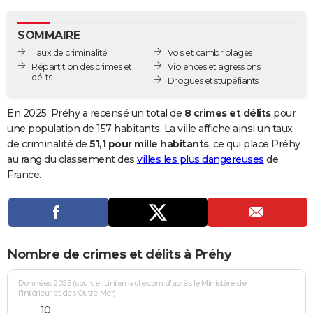
City break
Voyage de noces
Climat
Destinations
Voyage nature
Forum
+
PHOTO
SOMMAIRE
GUIDES D'ACHAT
Taux de criminalité
Vols et cambriolages
Répartition des crimes et
Violences et agressions
BONS PLANS
délits
Drogues et stupéfiants
CARTE DE VOEUX
En 2025, Préhy a recensé un total de
8 crimes et délits
pour
Carte Bonne année
Carte Pâques
Carte de Noël
Carte Saint-Valentin
Carte d'anniversaire
une population de 157 habitants. La ville affiche ainsi un taux
DICTIONNAIRE
de criminalité de
51,1 pour mille habitants
, ce qui place Préhy
Biographies
Expressions
Dictionnaire
Citations
Proverbes
au rang du classement des
villes les plus dangereuses
de
PROGRAMME TV
France.
COPAINS D'AVANT
Se connecter
Collèges
Universités
Service militaire
S'inscrire
Lycées
Primaires
Entreprises
Avis de recherche
AVIS DE DÉCÈS
FORUM
Nombre de crimes et délits à Préhy
Lifestyle
Sport
Television
Cinema
Bricolage
Culture
Auto
Voyage
Données 2025 (source : Linternaute.com d'après le Ministère de
l'Intérieur et des Outre-Mer)
10