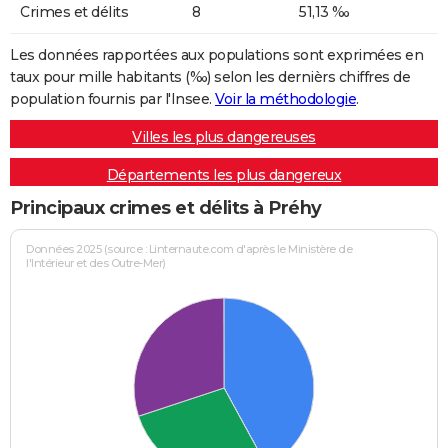
Crimes et délits
8
51,13 ‰
Les données rapportées aux populations sont exprimées en
taux pour mille habitants (‰) selon les dernièrs chiffres de
population fournis par l'Insee.
Voir la méthodologie
.
Villes les plus dangereuses
Départements les plus dangereux
Principaux crimes et délits à Préhy
Données 2025 (source : Linternaute.com d'après le Ministère de
l'Intérieur et des Outre-Mer)