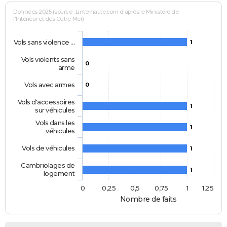
Données 2025 (source : Linternaute.com d'après le Ministère de
l'Intérieur et des Outre-Mer)
Vols sans violence …
1
Vols violents sans
0
arme
Vols avec armes
0
Vols d'accessoires
1
sur véhicules
Vols dans les
1
véhicules
Vols de véhicules
1
Cambriolages de
1
logement
0
0,25
0,5
0,75
1
1,25
Nombre de faits