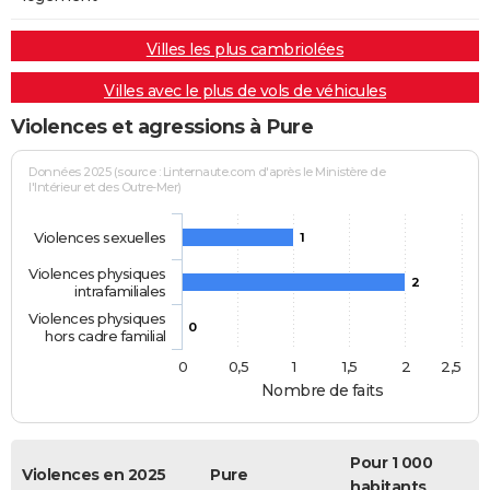
Villes les plus cambriolées
Villes avec le plus de vols de véhicules
Violences et agressions à Pure
Données 2025 (source : Linternaute.com d'après le Ministère de
l'Intérieur et des Outre-Mer)
Violences sexuelles
1
Violences physiques
2
intrafamiliales
Violences physiques
0
hors cadre familial
0
0,5
1
1,5
2
2,5
Nombre de faits
Pour 1 000
Violences en 2025
Pure
habitants