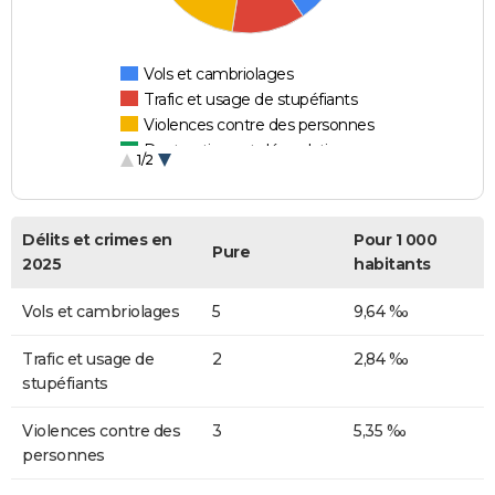
Vols et cambriolages
Trafic et usage de stupéfiants
Violences contre des personnes
Destructions et dégradations
1/2
Escroqueries et fraudes
Délits et crimes en
Pour 1 000
Pure
2025
habitants
Vols et cambriolages
5
9,64 ‰
Trafic et usage de
2
2,84 ‰
stupéfiants
Violences contre des
3
5,35 ‰
personnes