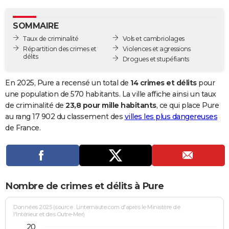
City break
Voyage de noces
Climat
Destinations
Voyage nature
Forum
+
PHOTO
SOMMAIRE
GUIDES D'ACHAT
Taux de criminalité
Vols et cambriolages
Répartition des crimes et
Violences et agressions
BONS PLANS
délits
Drogues et stupéfiants
CARTE DE VOEUX
En 2025, Pure a recensé un total de
14 crimes et délits
pour
Carte Bonne année
Carte Pâques
Carte de Noël
Carte Saint-Valentin
Carte d'anniversaire
une population de 570 habitants. La ville affiche ainsi un taux
DICTIONNAIRE
de criminalité de
23,8 pour mille habitants
, ce qui place Pure
Biographies
Expressions
Dictionnaire
Citations
Proverbes
au rang 17 902 du classement des
villes les plus dangereuses
PROGRAMME TV
de France.
COPAINS D'AVANT
Se connecter
Collèges
Universités
Service militaire
S'inscrire
Lycées
Primaires
Entreprises
Avis de recherche
AVIS DE DÉCÈS
FORUM
Nombre de crimes et délits à Pure
Lifestyle
Sport
Television
Cinema
Bricolage
Culture
Auto
Voyage
Données 2025 (source : Linternaute.com d'après le Ministère de
l'Intérieur et des Outre-Mer)
20