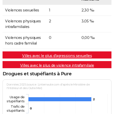
Violences sexuelles
1
2,30 ‰
Violences physiques
2
3,05 ‰
intrafamiliales
Violences physiques
0
0,00 ‰
hors cadre familial
Villes avec le plus d'agressions sexuelles
Villes avec le plus de violence intrafamiliale
Drogues et stupéfiants à Pure
Données 2025 (source : Linternaute.com d'après le Ministère de
l'Intérieur et des Outre-Mer)
Usage de
2
stupéfiants
Trafic de
0
stupéfiants