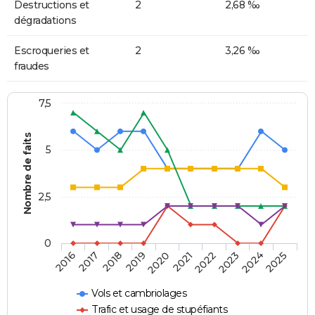
Destructions et
2
2,68 ‰
dégradations
Escroqueries et
2
3,26 ‰
fraudes
7,5
Nombre de faits
5
2,5
0
2018
2023
2020
2025
2017
2022
2019
2024
2016
2021
Vols et cambriolages
Trafic et usage de stupéfiants