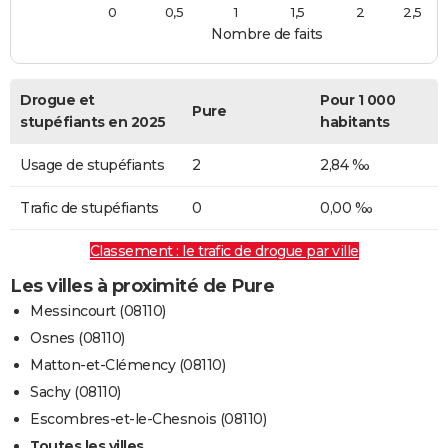
0
0,5
1
1,5
2
2,5
Nombre de faits
Drogue et
Pour 1 000
Pure
stupéfiants en 2025
habitants
Usage de stupéfiants
2
2,84 ‰
Trafic de stupéfiants
0
0,00 ‰
Classement : le trafic de drogue par ville
Les villes à proximité de Pure
Messincourt (08110)
Osnes (08110)
Matton-et-Clémency (08110)
Sachy (08110)
Escombres-et-le-Chesnois (08110)
Toutes les villes