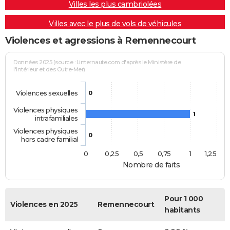
Villes les plus cambriolées
Villes avec le plus de vols de véhicules
Violences et agressions à Remennecourt
Données 2025 (source : Linternaute.com d'après le Ministère de
l'Intérieur et des Outre-Mer)
Violences sexuelles
0
Violences physiques
1
intrafamiliales
Violences physiques
0
hors cadre familial
0
0,25
0,5
0,75
1
1,25
Nombre de faits
Pour 1 000
Violences en 2025
Remennecourt
habitants