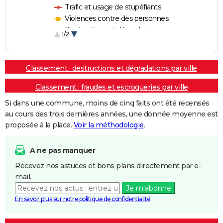
Trafic et usage de stupéfiants
Violences contre des personnes
Destructions et dégradations
1/2
Escroqueries et fraudes
Classement : destructions et dégradations par ville
Classement : fraudes et escroqueries par ville
Si dans une commune, moins de cinq faits ont été recensés
au cours des trois dernières années, une donnée moyenne est
proposée à la place.
Voir la méthodologie
.
A ne pas manquer
Recevez nos astuces et bons plans directement par e-
mail.
Je m'abonne
En savoir plus sur notre politique de confidentialité