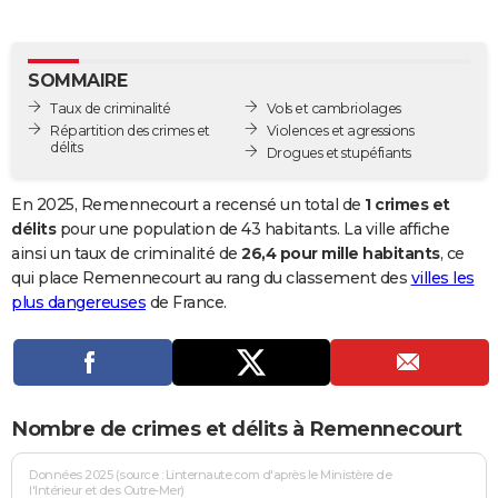
City break
Voyage de noces
Climat
Destinations
Voyage nature
Forum
+
PHOTO
GUIDES D'ACHAT
SOMMAIRE
Taux de criminalité
Vols et cambriolages
BONS PLANS
Répartition des crimes et
Violences et agressions
délits
Drogues et stupéfiants
CARTE DE VOEUX
Carte Bonne année
Carte Pâques
Carte de Noël
Carte Saint-Valentin
Carte d'anniversaire
En 2025, Remennecourt a recensé un total de
1 crimes et
DICTIONNAIRE
délits
pour une population de 43 habitants. La ville affiche
Biographies
Expressions
Dictionnaire
Citations
Proverbes
ainsi un taux de criminalité de
26,4 pour mille habitants
, ce
PROGRAMME TV
qui place Remennecourt au rang du classement des
villes les
COPAINS D'AVANT
plus dangereuses
de France.
Se connecter
Collèges
Universités
Service militaire
S'inscrire
Lycées
Primaires
Entreprises
Avis de recherche
AVIS DE DÉCÈS
FORUM
Nombre de crimes et délits à Remennecourt
Lifestyle
Sport
Television
Cinema
Bricolage
Culture
Auto
Voyage
Données 2025 (source : Linternaute.com d'après le Ministère de
l'Intérieur et des Outre-Mer)