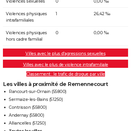
Violences sexuelles
0
0,00 ‰
Violences physiques
1
26,42 ‰
intrafamiliales
Violences physiques
0
0,00 ‰
hors cadre familial
Villes avec le plus d'agressions sexuelles
Villes avec le plus de violence intrafamiliale
Classement : le trafic de drogue par ville
Les villes à proximité de Remennecourt
Rancourt-sur-Ornain (55800)
Sermaize-les-Bains (51250)
Contrisson (55800)
Andernay (55800)
Alliancelles (51250)
Toutes les villes