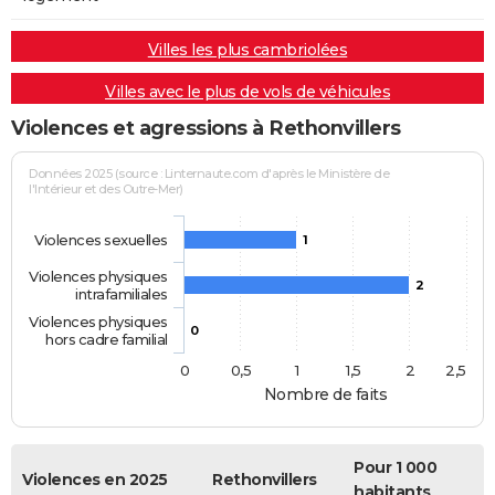
Villes les plus cambriolées
Villes avec le plus de vols de véhicules
Violences et agressions à Rethonvillers
Données 2025 (source : Linternaute.com d'après le Ministère de
l'Intérieur et des Outre-Mer)
Violences sexuelles
1
Violences physiques
2
intrafamiliales
Violences physiques
0
hors cadre familial
0
0,5
1
1,5
2
2,5
Nombre de faits
Pour 1 000
Violences en 2025
Rethonvillers
habitants