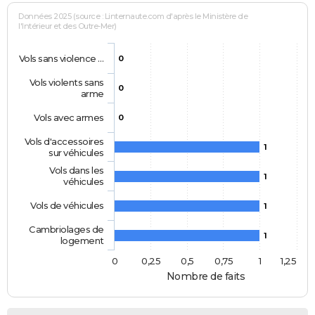
Données 2025 (source : Linternaute.com d'après le Ministère de
l'Intérieur et des Outre-Mer)
Vols sans violence …
0
Vols violents sans
0
arme
Vols avec armes
0
Vols d'accessoires
1
sur véhicules
Vols dans les
1
véhicules
Vols de véhicules
1
Cambriolages de
1
logement
0
0,25
0,5
0,75
1
1,25
Nombre de faits