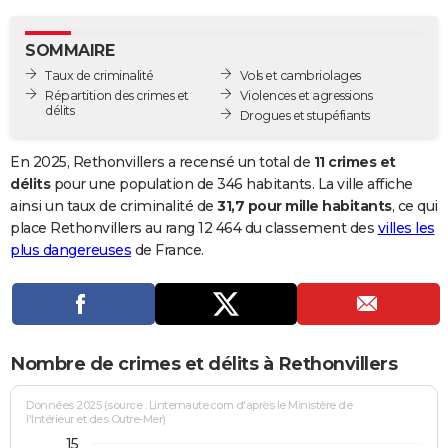
City break
Voyage de noces
Climat
Destinations
Voyage nature
Forum
+
PHOTO
SOMMAIRE
GUIDES D'ACHAT
Taux de criminalité
Vols et cambriolages
Répartition des crimes et
Violences et agressions
BONS PLANS
délits
Drogues et stupéfiants
CARTE DE VOEUX
En 2025, Rethonvillers a recensé un total de
11 crimes et
Carte Bonne année
Carte Pâques
Carte de Noël
Carte Saint-Valentin
Carte d'anniversaire
délits
pour une population de 346 habitants. La ville affiche
DICTIONNAIRE
ainsi un taux de criminalité de
31,7 pour mille habitants
, ce qui
Biographies
Expressions
Dictionnaire
Citations
Proverbes
place Rethonvillers au rang 12 464 du classement des
villes les
PROGRAMME TV
plus dangereuses
de France.
COPAINS D'AVANT
Se connecter
Collèges
Universités
Service militaire
S'inscrire
Lycées
Primaires
Entreprises
Avis de recherche
AVIS DE DÉCÈS
FORUM
Nombre de crimes et délits à Rethonvillers
Lifestyle
Sport
Television
Cinema
Bricolage
Culture
Auto
Voyage
Données 2025 (source : Linternaute.com d'après le Ministère de
l'Intérieur et des Outre-Mer)
15