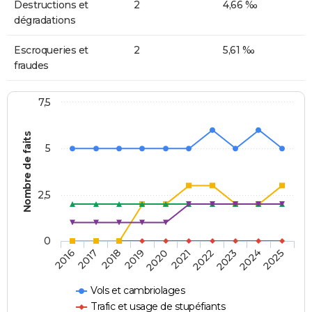
Destructions et
2
4,66 ‰
dégradations
Escroqueries et
2
5,61 ‰
fraudes
7,5
Nombre de faits
5
2,5
0
2018
2023
2020
2025
2017
2022
2019
2024
2016
2021
Vols et cambriolages
Trafic et usage de stupéfiants