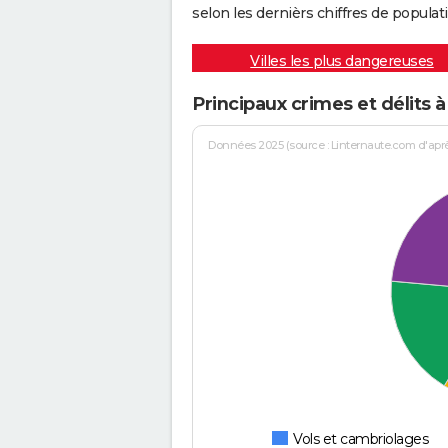
selon les dernièrs chiffres de populati
Villes les plus dangereuses
Principaux crimes et délits
Données 2025 (source : Linternaute.com d'après 
Vols et cambriolages