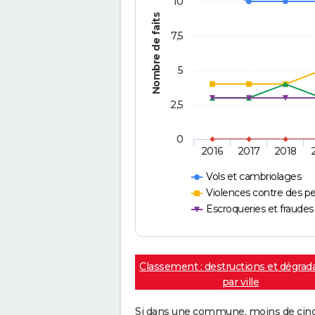
10
Nombre de faits
7,5
5
2,5
0
2016
2017
2018
Vols et cambriolages
Violences contre des p
Escroqueries et fraudes
Classement : destructions et dégrad
par ville
Si dans une commune, moins de cinq f