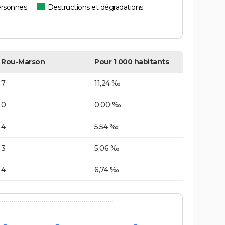
ersonnes
Destructions et dégradations
Rou-Marson
Pour 1 000 habitants
7
11,24 ‰
0
0,00 ‰
4
5,54 ‰
3
5,06 ‰
4
6,74 ‰