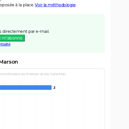
posée à la place.
Voir la méthodologie
.
 directement par e-mail.
e m'abonne
tialité
-Marson
le Ministère de l'Intérieur et des Outre-Mer)
2