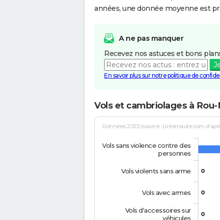
années, une donnée moyenne est pro
A ne pas manquer
Recevez nos astuces et bons plans
J
En savoir plus sur notre politique de confiden
Vols et cambriolages à Rou
Données 2025 (source : Linternaute.com d'après 
Vols sans violence contre des
personnes
Vols violents sans arme
0
Vols avec armes
0
Vols d'accessoires sur
0
véhicules