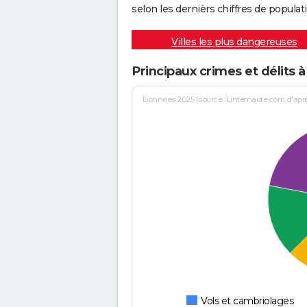
selon les dernièrs chiffres de populati
Villes les plus dangereuses
Principaux crimes et délits 
Données 2025 (source : Linternaute.com d'après 
Vols et cambriolages