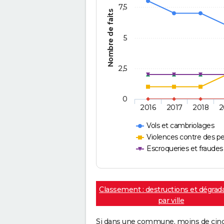
7,5
Nombre de faits
5
2,5
0
2016
2017
2018
2
Vols et cambriolages
Violences contre des p
Escroqueries et fraudes
Classement : destructions et dégrad
par ville
Si dans une commune, moins de cinq f