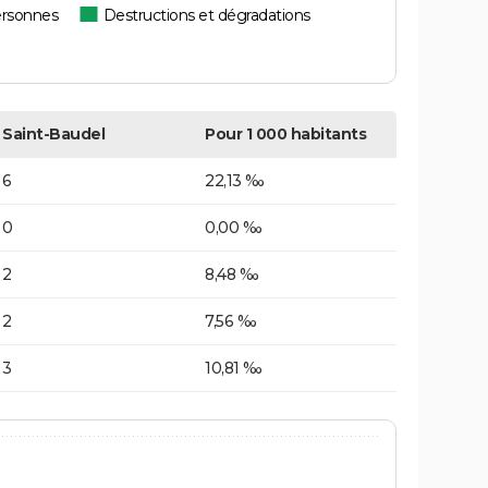
ersonnes
Destructions et dégradations
Saint-Baudel
Pour 1 000 habitants
6
22,13 ‰
0
0,00 ‰
2
8,48 ‰
2
7,56 ‰
3
10,81 ‰