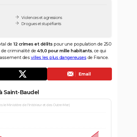
Violences et agressions
Drogues et stupéfiants
otal de
12 crimes et délits
pour une population de 250
x de criminalité de
49,0 pour mille habitants
, ce qui
 classement des
villes les plus dangereuses
de France.
Email
à Saint-Baudel
le Ministère de l'Intérieur et des Outre-Mer)