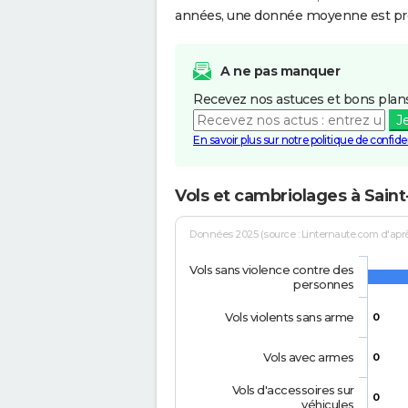
années, une donnée moyenne est pro
A ne pas manquer
Recevez nos astuces et bons plans
J
En savoir plus sur notre politique de confiden
Vols et cambriolages à Sain
Données 2025 (source : Linternaute.com d'après 
Vols sans violence contre des
personnes
Vols violents sans arme
0
Vols avec armes
0
Vols d'accessoires sur
0
véhicules