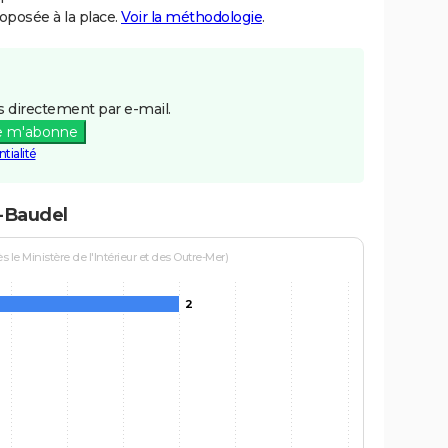
posée à la place.
Voir la méthodologie
.
 directement par e-mail.
e m'abonne
tialité
t-Baudel
le Ministère de l'Intérieur et des Outre-Mer)
2