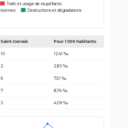
Trafic et usage de stupéfiants
ersonnes
Destructions et dégradations
Saint-Gervais
Pour 1 000 habitants
10
12,41 ‰
2
2,83 ‰
6
7,51 ‰
7
8,74 ‰
3
4,09 ‰