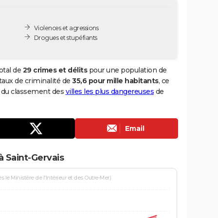
Violences et agressions
Drogues et stupéfiants
otal de
29 crimes et délits
pour une population de
n taux de criminalité de
35,6 pour mille habitants
, ce
95 du classement des
villes les plus dangereuses
de
Email
à Saint-Gervais
le Ministère de l'Intérieur et des Outre-Mer)