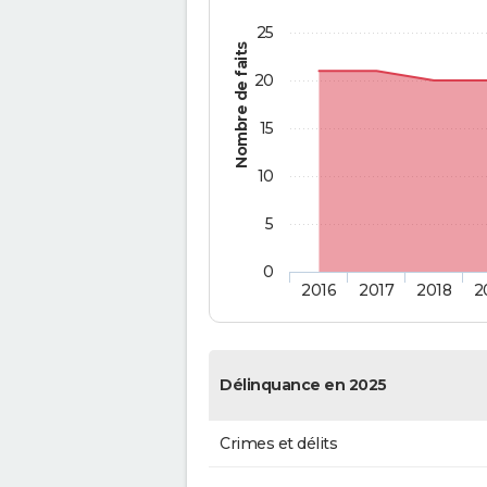
25
Nombre de faits
20
15
10
5
0
2016
2017
2018
2
Délinquance en 2025
Crimes et délits