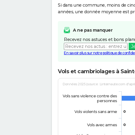
Si dans une commune, moins de cinq f
années, une donnée moyenne est pro
A ne pas manquer
Recevez nos astuces et bons plans
J
En savoir plus sur notre politique de confiden
Vols et cambriolages à Saint
Données 2025 (source : Linternaute.com d'après 
Vols sans violence contre des
personnes
Vols violents sans arme
0
Vols avec armes
0