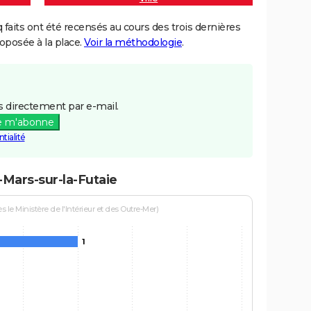
aits ont été recensés au cours des trois dernières
posée à la place.
Voir la méthodologie
.
 directement par e-mail.
e m'abonne
tialité
-Mars-sur-la-Futaie
le Ministère de l'Intérieur et des Outre-Mer)
1