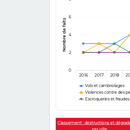
6
Nombre de faits
4
2
0
2016
2017
2018
2
Vols et cambriolages
Violences contre des p
Escroqueries et fraudes
Classement : destructions et dégrad
par ville