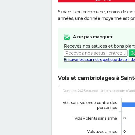
Si dans une commune, moins de cinq f
années, une donnée moyenne est pro
A ne pas manquer
Recevez nos astuces et bons plans
J
En savoir plus sur notre politique de confiden
Vols et cambriolages à Saint
Données 2025 (source : Linternaute.com d'après 
Vols sans violence contre des
personnes
Vols violents sans arme
0
Vols avec armes
0