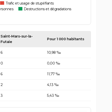
Trafic et usage de stupéfiants
ersonnes
Destructions et dégradations
Saint-Mars-sur-la-
Pour 1 000 habitants
Futaie
6
10,98 ‰
0
0,00 ‰
6
11,77 ‰
2
4,13 ‰
3
5,43 ‰