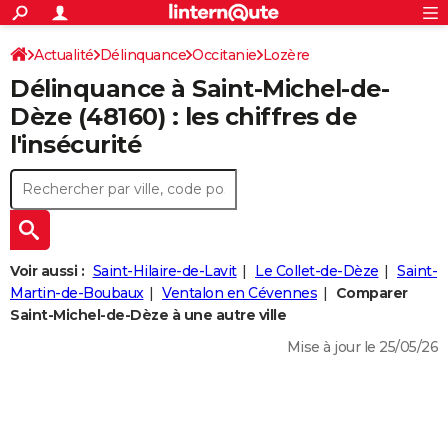
ACTUALITÉS
Connexion
S'inscrire
Actualité
Délinquance
Occitanie
Lozère
Rechercher
Société
Education
Villes
Politique
Faits Divers
Monde
+
SPORT
Délinquance à
Saint-Michel-de-
Saint-Michel-de-Dèze
Football
Cyclisme
Forum
Coupe du monde 2026
Tennis
Rugby
CULTURE
Dèze
(48160) : les chiffres de
l'insécurité
TNT
Cinéma
Musique
Programme TV
Streaming
Sorties cinéma
+
FINANCE
Impôts
Immobilier
Banque
Crédit
Retraite
Epargne
Risques naturels par ville
Assurance
AUTO
Réserver un essai
Berlines
Forum auto
Essais
Citadines
SUV
+
HIGH-TECH
Meilleur smartphone
Ordinateurs
Guide high-tech
Mobiles
Internet
Jeux vidéo
+
BRICOLAGE
Voir aussi :
Saint-Hilaire-de-Lavit
Le Collet-de-Dèze
Saint-
Martin-de-Boubaux
Ventalon en Cévennes
Comparer
Aménagement intérieur
Cuisine
Jardinage
+
Forum
Extérieur
Salle de bains
Rangement
WEEK-END
Saint-Michel-de-Dèze à une autre ville
Escapades
Expositions
Week-end nature
Guides de France
Patrimoine
Musées
+
Mise à jour le 25/05/26
LIFESTYLE
Bien-être
Mode
+
Art de vivre
Loisirs
Modes de vie
SANTE
Guide de la santé
Médicaments
+
Alimentation
Maladies
Sommeil
VOYAGE