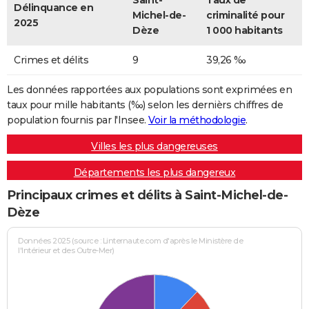
Saint-
Taux de
Délinquance en
Michel-de-
criminalité pour
2025
Dèze
1 000 habitants
Crimes et délits
9
39,26 ‰
Les données rapportées aux populations sont exprimées en
taux pour mille habitants (‰) selon les dernièrs chiffres de
population fournis par l'Insee.
Voir la méthodologie
.
Villes les plus dangereuses
Départements les plus dangereux
Principaux crimes et délits à Saint-Michel-de-
Dèze
Données 2025 (source : Linternaute.com d'après le Ministère de
l'Intérieur et des Outre-Mer)