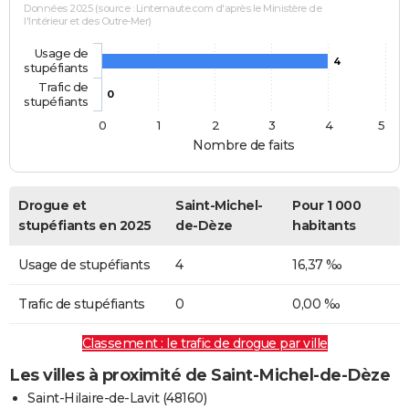
Données 2025 (source : Linternaute.com d'après le Ministère de
l'Intérieur et des Outre-Mer)
Usage de
4
stupéfiants
Trafic de
0
stupéfiants
0
1
2
3
4
5
Nombre de faits
Drogue et
Saint-Michel-
Pour 1 000
stupéfiants en 2025
de-Dèze
habitants
Usage de stupéfiants
4
16,37 ‰
Trafic de stupéfiants
0
0,00 ‰
Classement : le trafic de drogue par ville
Les villes à proximité de Saint-Michel-de-Dèze
Saint-Hilaire-de-Lavit (48160)