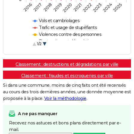
2018
2023
2020
2025
2017
2022
2019
2024
2016
2021
Vols et cambriolages
Trafic et usage de stupéfiants
Violences contre des personnes
Destructions et dégradations
1/2
Escroqueries et fraudes
Classement : destructions et dégradations par ville
Classement : fraudes et escroqueries par ville
Si dans une commune, moins de cinq faits ont été recensés
au cours des trois dernières années, une donnée moyenne est
proposée à la place.
Voir la méthodologie
.
A ne pas manquer
Recevez nos astuces et bons plans directement par e-
mail.