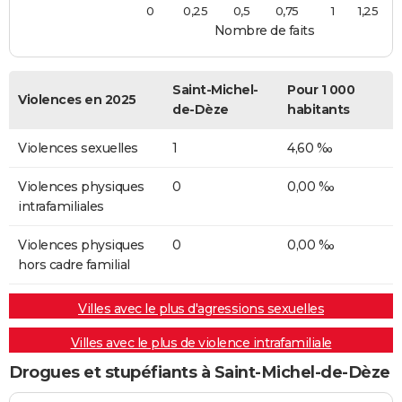
0
0,25
0,5
0,75
1
1,25
Nombre de faits
Saint-Michel-
Pour 1 000
Violences en 2025
de-Dèze
habitants
Violences sexuelles
1
4,60 ‰
Violences physiques
0
0,00 ‰
intrafamiliales
Violences physiques
0
0,00 ‰
hors cadre familial
Villes avec le plus d'agressions sexuelles
Villes avec le plus de violence intrafamiliale
Drogues et stupéfiants à Saint-Michel-de-Dèze