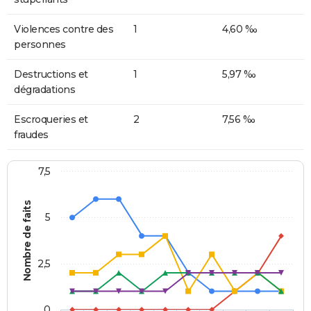
Violences contre des
1
4,60 ‰
personnes
Destructions et
1
5,97 ‰
dégradations
Escroqueries et
2
7,56 ‰
fraudes
7,5
Nombre de faits
5
2,5
0