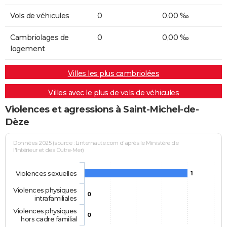
Vols de véhicules
0
0,00 ‰
Cambriolages de
0
0,00 ‰
logement
Villes les plus cambriolées
Villes avec le plus de vols de véhicules
Violences et agressions à Saint-Michel-de-
Dèze
Données 2025 (source : Linternaute.com d'après le Ministère de
l'Intérieur et des Outre-Mer)
Violences sexuelles
1
Violences physiques
0
intrafamiliales
Violences physiques
0
hors cadre familial