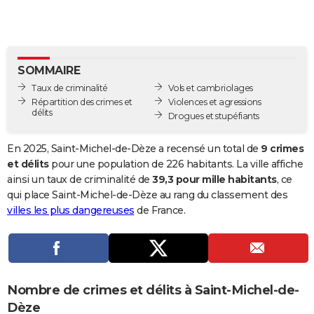
City break
Voyage de noces
Climat
Destinations
Voyage nature
Forum
+
PHOTO
GUIDES D'ACHAT
SOMMAIRE
BONS PLANS
Taux de criminalité
Vols et cambriolages
CARTE DE VOEUX
Répartition des crimes et
Violences et agressions
délits
Drogues et stupéfiants
Carte Bonne année
Carte Pâques
Carte de Noël
Carte Saint-Valentin
Carte d'anniversaire
DICTIONNAIRE
En 2025, Saint-Michel-de-Dèze a recensé un total de
9 crimes
Biographies
Expressions
Dictionnaire
Citations
Proverbes
PROGRAMME TV
et délits
pour une population de 226 habitants. La ville affiche
ainsi un taux de criminalité de
39,3 pour mille habitants
, ce
COPAINS D'AVANT
qui place Saint-Michel-de-Dèze au rang du classement des
villes les plus dangereuses
de France.
Se connecter
Collèges
Universités
Service militaire
S'inscrire
Lycées
Primaires
Entreprises
Avis de recherche
AVIS DE DÉCÈS
FORUM
Lifestyle
Sport
Television
Cinema
Bricolage
Culture
Auto
Voyage
Nombre de crimes et délits à Saint-Michel-de-
Dèze