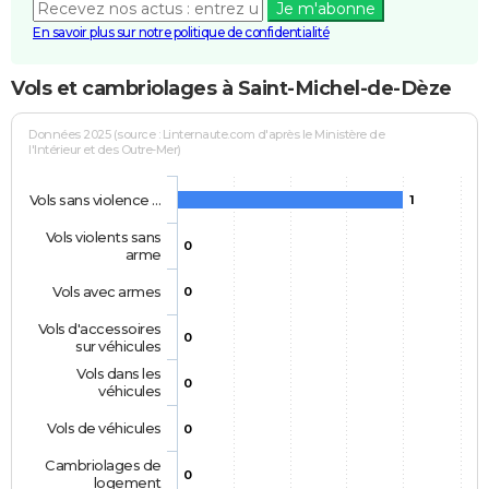
Je m'abonne
En savoir plus sur notre politique de confidentialité
Vols et cambriolages à Saint-Michel-de-Dèze
Données 2025 (source : Linternaute.com d'après le Ministère de
l'Intérieur et des Outre-Mer)
Vols sans violence …
1
Vols violents sans
0
arme
Vols avec armes
0
Vols d'accessoires
0
sur véhicules
Vols dans les
0
véhicules
Vols de véhicules
0
Cambriolages de
0
logement