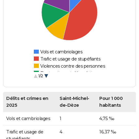
Vols et cambriolages
Trafic et usage de stupéfiants
Violences contre des personnes
Destructions et dégradations
1/2
Escroqueries et fraudes
Délits et crimes en
Saint-Michel-
Pour 1 000
2025
de-Dèze
habitants
Vols et cambriolages
1
4,75 ‰
Trafic et usage de
4
16,37 ‰
stupéfiants