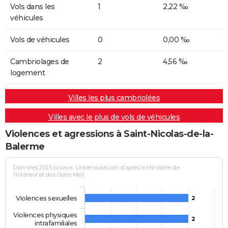
Vols dans les
1
2,22 ‰
véhicules
Vols de véhicules
0
0,00 ‰
Cambriolages de
2
4,56 ‰
logement
Villes les plus cambriolées
Villes avec le plus de vols de véhicules
Violences et agressions à Saint-Nicolas-de-la-
Balerme
Données 2025 (source : Linternaute.com d'après le Ministère de
l'Intérieur et des Outre-Mer)
Violences sexuelles
2
Violences physiques
2
intrafamiliales