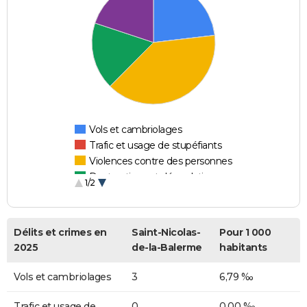
Vols et cambriolages
Trafic et usage de stupéfiants
Violences contre des personnes
Destructions et dégradations
1/2
Escroqueries et fraudes
Délits et crimes en
Saint-Nicolas-
Pour 1 000
2025
de-la-Balerme
habitants
Vols et cambriolages
3
6,79 ‰
Trafic et usage de
0
0,00 ‰