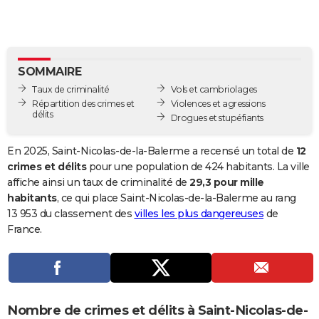
City break
Voyage de noces
Climat
Destinations
Voyage nature
Forum
+
PHOTO
GUIDES D'ACHAT
SOMMAIRE
BONS PLANS
Taux de criminalité
Vols et cambriolages
CARTE DE VOEUX
Répartition des crimes et
Violences et agressions
délits
Drogues et stupéfiants
Carte Bonne année
Carte Pâques
Carte de Noël
Carte Saint-Valentin
Carte d'anniversaire
DICTIONNAIRE
En 2025, Saint-Nicolas-de-la-Balerme a recensé un total de
12
Biographies
Expressions
Dictionnaire
Citations
Proverbes
PROGRAMME TV
crimes et délits
pour une population de 424 habitants. La ville
affiche ainsi un taux de criminalité de
29,3 pour mille
COPAINS D'AVANT
habitants
, ce qui place Saint-Nicolas-de-la-Balerme au rang
13 953 du classement des
villes les plus dangereuses
de
Se connecter
Collèges
Universités
Service militaire
S'inscrire
Lycées
Primaires
Entreprises
Avis de recherche
AVIS DE DÉCÈS
France.
FORUM
Lifestyle
Sport
Television
Cinema
Bricolage
Culture
Auto
Voyage
Nombre de crimes et délits à Saint-Nicolas-de-