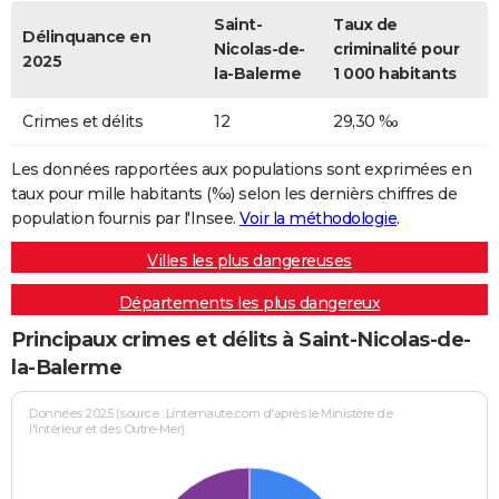
Saint-
Taux de
Délinquance en
Nicolas-de-
criminalité pour
2025
la-Balerme
1 000 habitants
Crimes et délits
12
29,30 ‰
Les données rapportées aux populations sont exprimées en
taux pour mille habitants (‰) selon les dernièrs chiffres de
population fournis par l'Insee.
Voir la méthodologie
.
Villes les plus dangereuses
Départements les plus dangereux
Principaux crimes et délits à Saint-Nicolas-de-
la-Balerme
Données 2025 (source : Linternaute.com d'après le Ministère de
l'Intérieur et des Outre-Mer)