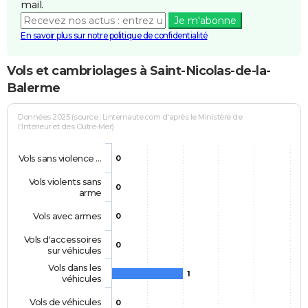
mail.
Je m'abonne
En savoir plus sur notre politique de confidentialité
Vols et cambriolages à Saint-Nicolas-de-la-
Balerme
Données 2025 (source : Linternaute.com d'après le Ministère de
l'Intérieur et des Outre-Mer)
Vols sans violence …
0
Vols violents sans
0
arme
Vols avec armes
0
Vols d'accessoires
0
sur véhicules
Vols dans les
1
véhicules
Vols de véhicules
0