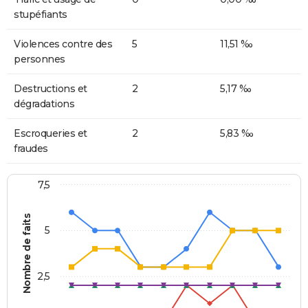
stupéfiants
Violences contre des
5
11,51 ‰
personnes
Destructions et
2
5,17 ‰
dégradations
Escroqueries et
2
5,83 ‰
fraudes
7,5
Nombre de faits
5
2,5