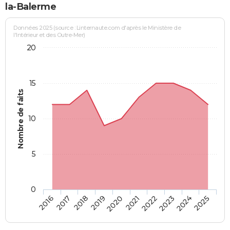
la-Balerme
Données 2025 (source : Linternaute.com d'après le Ministère de
l'Intérieur et des Outre-Mer)
20
15
Nombre de faits
10
5
0
2018
2023
2017
2022
2016
2021
2020
2025
2019
2024