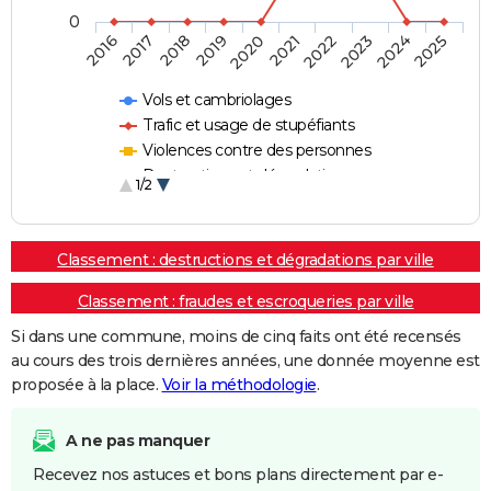
0
2018
2023
2020
2025
2017
2022
2019
2024
2016
2021
Vols et cambriolages
Trafic et usage de stupéfiants
Violences contre des personnes
Destructions et dégradations
1/2
Escroqueries et fraudes
Classement : destructions et dégradations par ville
Classement : fraudes et escroqueries par ville
Si dans une commune, moins de cinq faits ont été recensés
au cours des trois dernières années, une donnée moyenne est
proposée à la place.
Voir la méthodologie
.
A ne pas manquer
Recevez nos astuces et bons plans directement par e-