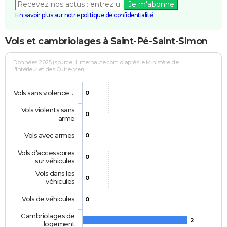
Je m'abonne
En savoir plus sur notre politique de confidentialité
Vols et cambriolages à Saint-Pé-Saint-Simon
Données 2025 (source : Linternaute.com d'après le Ministère de
l'Intérieur et des Outre-Mer)
Vols sans violence …
0
Vols violents sans
0
arme
Vols avec armes
0
Vols d'accessoires
0
sur véhicules
Vols dans les
0
véhicules
Vols de véhicules
0
Cambriolages de
2
logement