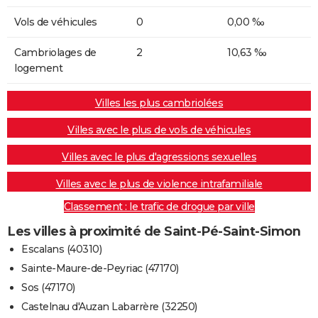
Vols de véhicules
0
0,00 ‰
Cambriolages de
2
10,63 ‰
logement
Villes les plus cambriolées
Villes avec le plus de vols de véhicules
Villes avec le plus d'agressions sexuelles
Villes avec le plus de violence intrafamiliale
Classement : le trafic de drogue par ville
Les villes à proximité de Saint-Pé-Saint-Simon
Escalans (40310)
Sainte-Maure-de-Peyriac (47170)
Sos (47170)
Castelnau d'Auzan Labarrère (32250)