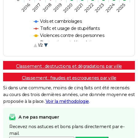
2018
2023
2019
2024
2020
2025
2016
2021
2017
2022
Vols et cambriolages
Trafic et usage de stupéfiants
Violences contre des personnes
Destructions et dégradations
1/2
Escroqueries et fraudes
Classement : destructions et dégradations par ville
Classement : fraudes et escroqueries par ville
Si dans une commune, moins de cinq faits ont été recensés
au cours des trois dernières années, une donnée moyenne est
proposée à la place.
Voir la méthodologie
.
A ne pas manquer
Recevez nos astuces et bons plans directement par e-
mail.