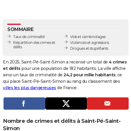
City break
Voyage de noces
Climat
Destinations
Voyage nature
Forum
+
PHOTO
GUIDES D'ACHAT
SOMMAIRE
BONS PLANS
Taux de criminalité
Vols et cambriolages
CARTE DE VOEUX
Répartition des crimes et
Violences et agressions
délits
Drogues et stupéfiants
Carte Bonne année
Carte Pâques
Carte de Noël
Carte Saint-Valentin
Carte d'anniversaire
DICTIONNAIRE
En 2025, Saint-Pé-Saint-Simon a recensé un total de
4 crimes
Biographies
Expressions
Dictionnaire
Citations
Proverbes
PROGRAMME TV
et délits
pour une population de 182 habitants. La ville affiche
ainsi un taux de criminalité de
24,2 pour mille habitants
, ce
COPAINS D'AVANT
qui place Saint-Pé-Saint-Simon au rang du classement des
villes les plus dangereuses
de France.
Se connecter
Collèges
Universités
Service militaire
S'inscrire
Lycées
Primaires
Entreprises
Avis de recherche
AVIS DE DÉCÈS
FORUM
Lifestyle
Sport
Television
Cinema
Bricolage
Culture
Auto
Voyage
Nombre de crimes et délits à Saint-Pé-Saint-
Simon