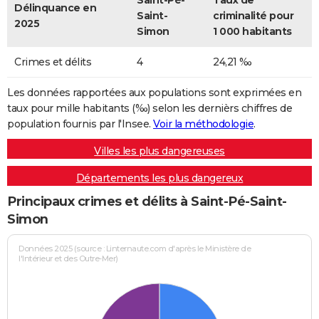
Saint-Pé-
Taux de
Délinquance en
Saint-
criminalité pour
2025
Simon
1 000 habitants
Crimes et délits
4
24,21 ‰
Les données rapportées aux populations sont exprimées en
taux pour mille habitants (‰) selon les dernièrs chiffres de
population fournis par l'Insee.
Voir la méthodologie
.
Villes les plus dangereuses
Départements les plus dangereux
Principaux crimes et délits à Saint-Pé-Saint-
Simon
Données 2025 (source : Linternaute.com d'après le Ministère de
l'Intérieur et des Outre-Mer)