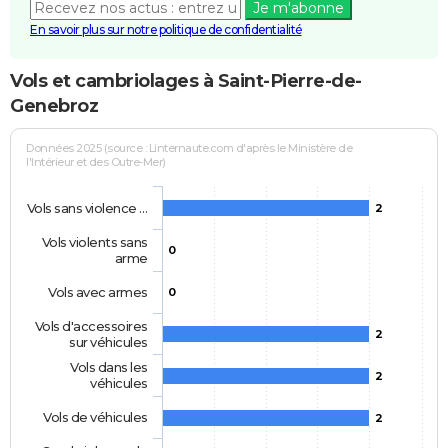
Je m'abonne
En savoir plus sur notre politique de confidentialité
Vols et cambriolages à Saint-Pierre-de-
Genebroz
Données 2025 (source : Linternaute.com d'après le Ministère de
l'Intérieur et des Outre-Mer)
Vols sans violence …
2
Vols violents sans
0
arme
Vols avec armes
0
Vols d'accessoires
2
sur véhicules
Vols dans les
2
véhicules
Vols de véhicules
2