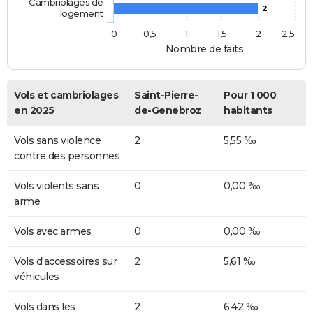
Cambriolages de
2
logement
0
0,5
1
1,5
2
2,5
Nombre de faits
Vols et cambriolages
Saint-Pierre-
Pour 1 000
en 2025
de-Genebroz
habitants
Vols sans violence
2
5,55 ‰
contre des personnes
Vols violents sans
0
0,00 ‰
arme
Vols avec armes
0
0,00 ‰
Vols d'accessoires sur
2
5,61 ‰
véhicules
Vols dans les
2
6,42 ‰