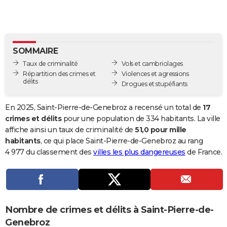
City break
Voyage de noces
Climat
Destinations
Voyage nature
Forum
+
PHOTO
GUIDES D'ACHAT
SOMMAIRE
BONS PLANS
Taux de criminalité
Vols et cambriolages
CARTE DE VOEUX
Répartition des crimes et
Violences et agressions
délits
Drogues et stupéfiants
Carte Bonne année
Carte Pâques
Carte de Noël
Carte Saint-Valentin
Carte d'anniversaire
DICTIONNAIRE
En 2025, Saint-Pierre-de-Genebroz a recensé un total de
17
Biographies
Expressions
Dictionnaire
Citations
Proverbes
PROGRAMME TV
crimes et délits
pour une population de 334 habitants. La ville
affiche ainsi un taux de criminalité de
51,0 pour mille
COPAINS D'AVANT
habitants
, ce qui place Saint-Pierre-de-Genebroz au rang
4 977 du classement des
villes les plus dangereuses
de France.
Se connecter
Collèges
Universités
Service militaire
S'inscrire
Lycées
Primaires
Entreprises
Avis de recherche
AVIS DE DÉCÈS
FORUM
Lifestyle
Sport
Television
Cinema
Bricolage
Culture
Auto
Voyage
Nombre de crimes et délits à Saint-Pierre-de-
Genebroz