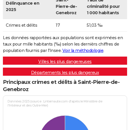
Saint-
Taux de
Délinquance en
Pierre-de-
criminalité pour
2025
Genebroz
1 000 habitants
Crimes et délits
17
51,03 ‰
Les données rapportées aux populations sont exprimées en
taux pour mille habitants (‰) selon les dernièrs chiffres de
population fournis par l'Insee.
Voir la méthodologie
.
Villes les plus dangereuses
Départements les plus dangereux
Principaux crimes et délits à Saint-Pierre-de-
Genebroz
Données 2025 (source : Linternaute.com d'après le Ministère de
l'Intérieur et des Outre-Mer)