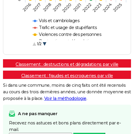
2018
2023
2017
2022
2016
2021
2020
2025
2019
2024
Vols et cambriolages
Trafic et usage de stupéfiants
Violences contre des personnes
Destructions et dégradations
1/2
Escroqueries et fraudes
Classement : destructions et dégradations par ville
Classement : fraudes et escroqueries par ville
Si dans une commune, moins de cinq faits ont été recensés
au cours des trois dernières années, une donnée moyenne est
proposée à la place.
Voir la méthodologie
.
A ne pas manquer
Recevez nos astuces et bons plans directement par e-
mail.