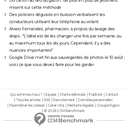
Du carton au lieu du gazon : de plus en plus de jardiniers
misent sur cette méthode
Des policiers déguisés en buisson verbalisent les
conducteurs utilisant leur téléphone au volant
Alvaro Fernandez, pharmacien, à propos du lavage des
draps : "L'idéal est de les changer une fois par semaine, ou
au maximum tous les dix jours. Cependant, il y a des
nuances importantes"
Google Drive met fin aux sauvegardes de photos le 10 août :
voici ce que vous devez faire pour les garder
Qui sommes-nous ?
Equipe
Charte éditoriale
Publicité
Contact
Tous les articles
RSS
Recrutement
Données personnelles
Paramétrer les cookies
Gérer Utiq
Mentions légales
Groupe Figaro
© 2026 CCM Benchmark