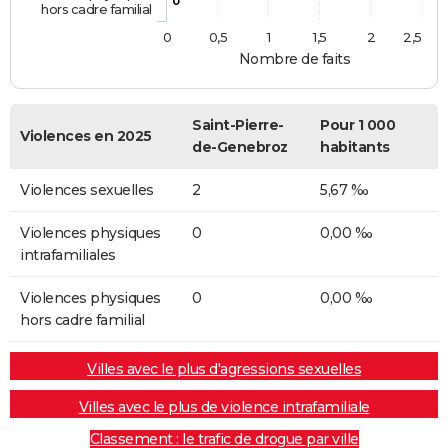
0
hors cadre familial
0
0,5
1
1,5
2
2,5
Nombre de faits
Saint-Pierre-
Pour 1 000
Violences en 2025
de-Genebroz
habitants
Violences sexuelles
2
5,67 ‰
Violences physiques
0
0,00 ‰
intrafamiliales
Violences physiques
0
0,00 ‰
hors cadre familial
Villes avec le plus d'agressions sexuelles
Villes avec le plus de violence intrafamiliale
Classement : le trafic de drogue par ville