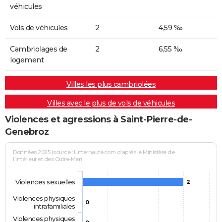
véhicules
Vols de véhicules
2
4,59 ‰
Cambriolages de
2
6,55 ‰
logement
Villes les plus cambriolées
Villes avec le plus de vols de véhicules
Violences et agressions à Saint-Pierre-de-
Genebroz
Données 2025 (source : Linternaute.com d'après le Ministère de
l'Intérieur et des Outre-Mer)
Violences sexuelles
2
Violences physiques
0
intrafamiliales
Violences physiques